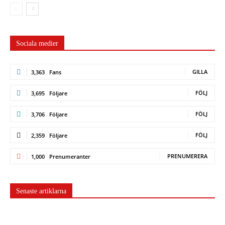
Sociala medier
GILLA
3,363
Fans
FÖLJ
3,695
Följare
FÖLJ
3,706
Följare
FÖLJ
2,359
Följare
PRENUMERERA
1,000
Prenumeranter
Senaste artiklarna