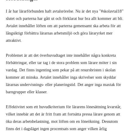
I år har lärarförbunden haft avtalsrörelse. Nu är det nya ”#skolavtal18”
slutet och parterna har gått ut och förklarat hur bra allt kommer att bli.
Avtalet innehåller löften om att parterna gemensamt ska arbeta för att
långsiktigt förbättra lärarnas arbetsmiljö och göra läraryrket mer
attraktivt.
Problemet är att det överhuvudtaget inte innehåller några konkreta
förbättringar, eller tar tag i de stora problem som lärare möter i sin
vardag. Det finns ingenting som pekar på att resursbristen i skolan
kommer att minska. Avtalet innehåller inga skrivelser som skyddar
lärarnas undervisnings- eller planeringstid. Det anger inga maxtak för
barngrupper eller klasser.
Effektivitet som ett huvudkriterium för lärarens lönesättning kvarstår,
vilket innebär att det är fritt fram att fortsätta pressa lärare genom att
öka deras arbetsbelastning, mot löften om en löneökning. Dessutom
finns det i dagsläget ingen procentsats som anger vilken årlig