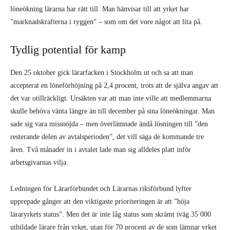
löneökning lärarna har rätt till. Man hänvisar till att yrket har
”marknadskrafterna i ryggen” – som om det vore något att lita på.
Tydlig potential för kamp
Den 25 oktober gick lärarfacken i Stockholm ut och sa att man
accepterat en löneförhöjning på 2,4 procent, trots att de själva angav att
det var otillräckligt. Ursäkten var att man inte ville att medlemmarna
skulle behöva vänta längre än till december på sina löneökningar. Man
sade sig vara missnöjda – men överlämnade ändå lösningen till ”den
resterande delen av avtalsperioden”, det vill säga de kommande tre
åren. Två månader in i avtalet lade man sig alldeles platt inför
arbetsgivarnas vilja.
Ledningen för Lärarförbundet och Lärarnas riksförbund lyfter
upprepade gånger att den viktigaste prioriteringen är att ”höja
läraryrkets status”. Men det är inte låg status som skrämt iväg 35 000
utbildade lärare från yrket, utan för 70 procent av de som lämnar yrket