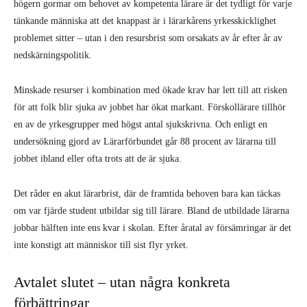
högern gormar om behovet av kompetenta lärare är det tydligt för varje
tänkande människa att det knappast är i lärarkårens yrkesskicklighet
problemet sitter – utan i den resursbrist som orsakats av år efter år av
nedskärningspolitik.
Minskade resurser i kombination med ökade krav har lett till att risken
för att folk blir sjuka av jobbet har ökat markant. Förskollärare tillhör
en av de yrkesgrupper med högst antal sjukskrivna. Och enligt en
undersökning gjord av Lärarförbundet går 88 procent av lärarna till
jobbet ibland eller ofta trots att de är sjuka.
Det råder en akut lärarbrist, där de framtida behoven bara kan täckas
om var fjärde student utbildar sig till lärare. Bland de utbildade lärarna
jobbar hälften inte ens kvar i skolan. Efter åratal av försämringar är det
inte konstigt att människor till sist flyr yrket.
Avtalet slutet – utan några konkreta
förbättringar