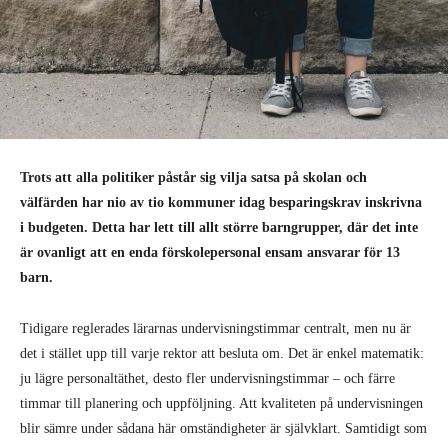
Trots att alla politiker påstår sig vilja satsa på skolan och
välfärden har nio av tio kommuner idag besparingskrav inskrivna
i budgeten. Detta har lett till allt större barngrupper, där det inte
är ovanligt att en enda förskolepersonal ensam ansvarar för 13
barn.
Tidigare reglerades lärarnas undervisningstimmar centralt, men nu är
det i stället upp till varje rektor att besluta om. Det är enkel matematik:
ju lägre personaltäthet, desto fler undervisningstimmar – och färre
timmar till planering och uppföljning. Att kvaliteten på undervisningen
blir sämre under sådana här omständigheter är självklart. Samtidigt som