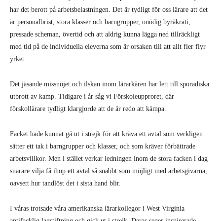
har det berott på arbetsbelastningen. Det är tydligt för oss lärare att det
är personalbrist, stora klasser och barngrupper, onödig byråkrati,
pressade scheman, övertid och att aldrig kunna lägga ned tillräckligt
med tid på de individuella eleverna som är orsaken till att allt fler flyr
yrket.
Det jäsande missnöjet och ilskan inom lärarkåren har lett till sporadiska
utbrott av kamp. Tidigare i år såg vi Förskoleupproret, där
förskollärare tydligt klargjorde att de är redo att kämpa.
Facket hade kunnat gå ut i strejk för att kräva ett avtal som verkligen
sätter ett tak i barngrupper och klasser, och som kräver förbättrade
arbetsvillkor. Men i stället verkar ledningen inom de stora facken i dag
snarare vilja få ihop ett avtal så snabbt som möjligt med arbetsgivarna,
oavsett hur tandlöst det i sista hand blir.
I våras trotsade våra amerikanska lärarkollegor i West Virginia
antifacklig lagstiftning och gick ut i strejk. Deras seger inspirerade