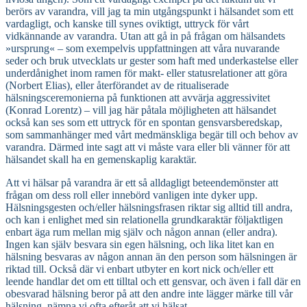
berörs av varandra, vill jag ta min utgångspunkt i hälsandet som ett
vardagligt, och kanske till synes oviktigt, uttryck för vårt
vidkännande av varandra. Utan att gå in på frågan om hälsandets
»ursprung« – som exempelvis uppfattningen att våra nuvarande
seder och bruk utvecklats ur gester som haft med underkastelse eller
underdånighet inom ramen för makt- eller statusrelationer att göra
(Norbert Elias), eller återförandet av de ritualiserade
hälsningsceremonierna på funktionen att avvärja aggressivitet
(Konrad Lorentz) – vill jag här påtala möjligheten att hälsandet
också kan ses som ett uttryck för en spontan gensvarsberedskap,
som sammanhänger med vårt medmänskliga begär till och behov av
varandra. Därmed inte sagt att vi måste vara eller bli vänner för att
hälsandet skall ha en gemenskaplig karaktär.
Att vi hälsar på varandra är ett så alldagligt beteendemönster att
frågan om dess roll eller innebörd vanligen inte dyker upp.
Hälsningsgesten och/eller hälsningsfrasen riktar sig alltid till andra,
och kan i enlighet med sin relationella grundkaraktär följaktligen
enbart äga rum mellan mig själv och någon annan (eller andra).
Ingen kan själv besvara sin egen hälsning, och lika litet kan en
hälsning besvaras av någon annan än den person som hälsningen är
riktad till. Också där vi enbart utbyter en kort nick och/eller ett
leende handlar det om ett tilltal och ett gensvar, och även i fall där en
obesvarad hälsning beror på att den andre inte lägger märke till vår
hälsning, nämna vi ofta efteråt att vi hälsat.