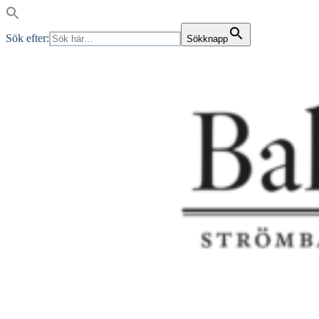
Sök efter:
Sökknapp
Skip
to
content