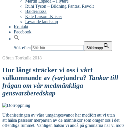
Martín Espada – Flytare
Ruhi Tyson – Bildning Fantasi Revolt
Balder/Essä
Kate Larson -Klister
Levande landskap
Kontakt
Facebook
Sök efter:
Sökknapp
Göran Torrkulla
2018
Hur långt sträcker vi oss i vårt
välkomnande av
(var)
andra?
Tankar till
frågan om vår medmänkliga
gensvarsberedskap
Urbaniseringen av våra umgängesvanor har medfört att vi utan
att hälsa passerar merparten av de människor som omger oss i det
offentliga rummet. Vanligen hälsar vi ändå på grannarna när vi möts