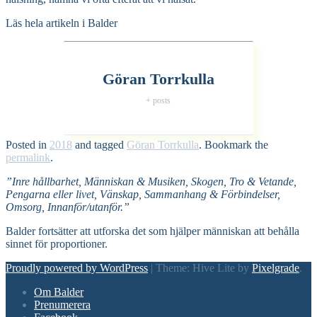
Läs hela artikeln i Balder
Göran Torrkulla
+ posts
Posted in
2018
and tagged
Göran Torrkulla
. Bookmark the
permalink
.
”Inre hållbarhet, Människan & Musiken, Skogen, Tro & Vetande,
Pengarna eller livet, Vänskap, Sammanhang & Förbindelser,
Omsorg, Innanför/utanför.”
Balder fortsätter att utforska det som hjälper människan att behålla
sinnet för proportioner.
Proudly powered by WordPress
|
Theme: Hive Lite by
Pixelgrade
.
Footer
Om Balder
navigation
Prenumerera