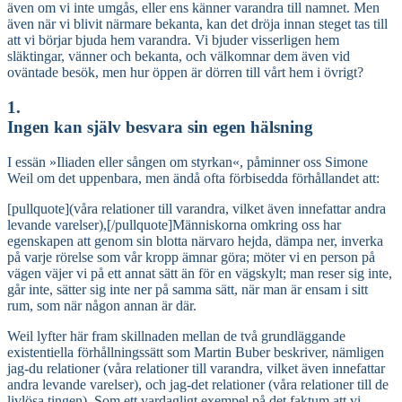
även om vi inte umgås, eller ens känner varandra till namnet. Men
även när vi blivit närmare bekanta, kan det dröja innan steget tas till
att vi börjar bjuda hem varandra. Vi bjuder visserligen hem
släktingar, vänner och bekanta, och välkomnar dem även vid
oväntade besök, men hur öppen är dörren till vårt hem i övrigt?
1.
Ingen kan själv besvara sin egen hälsning
I essän »Iliaden eller sången om styrkan«, påminner oss Simone
Weil om det uppenbara, men ändå ofta förbisedda förhållandet att:
[pullquote](våra relationer till varandra, vilket även innefattar andra
levande varelser),[/pullquote]Människorna omkring oss har
egenskapen att genom sin blotta närvaro hejda, dämpa ner, inverka
på varje rörelse som vår kropp ämnar göra; möter vi en person på
vägen väjer vi på ett annat sätt än för en vägskylt; man reser sig inte,
går inte, sätter sig inte ner på samma sätt, när man är ensam i sitt
rum, som när någon annan är där.
Weil lyfter här fram skillnaden mellan de två grundläggande
existentiella förhållningssätt som Martin Buber beskriver, nämligen
jag-du relationer (våra relationer till varandra, vilket även innefattar
andra levande varelser), och jag-det relationer (våra relationer till de
livlösa tingen). Som ett vardagligt exempel på det faktum att vi