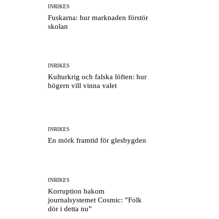
INRIKES
Fuskarna: hur marknaden förstör
skolan
INRIKES
Kulturkrig och falska löften: hur
högern vill vinna valet
INRIKES
En mörk framtid för glesbygden
INRIKES
Korruption bakom
journalsystemet Cosmic: ”Folk
dör i detta nu”