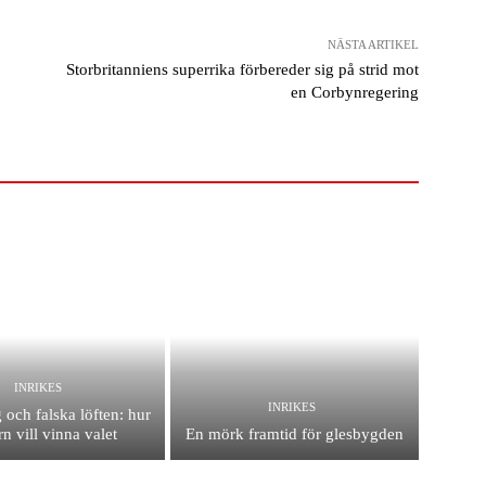
NÄSTA ARTIKEL
Storbritanniens superrika förbereder sig på strid mot
en Corbynregering
INRIKES
INRIKES
 och falska löften: hur
n vill vinna valet
En mörk framtid för glesbygden