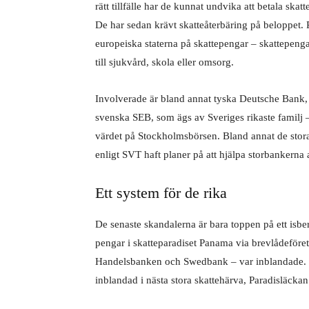
rätt tillfälle har de kunnat undvika att betala skat
De har sedan krävt skatteåterbäring på beloppet. 
europeiska staterna på skattepengar – skattepeng
till sjukvård, skola
eller omsorg.
Involverade är bland annat tyska Deutsche Bank
svenska SEB, som ägs av Sveriges rikaste familj 
värdet på Stockholmsbörsen. Bland annat de st
enligt SVT haft planer på att hjälpa storbankern
Ett system för de rika
De senaste skandalerna är bara toppen på ett isbe
pengar i skatteparadiset Panama via brevlådeföre
Handelsbanken och Swedbank – var inblandade. Å
inblandad i nästa stora skattehärva, Paradisläckan