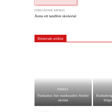
FÖREGÅENDE ARTIKEL
Ännu ett tandlöst skolavtal
Relaterade artiklar
INRIKES
Fuskarna: hur marknaden förstör
Kulturkrig
skolan
höger