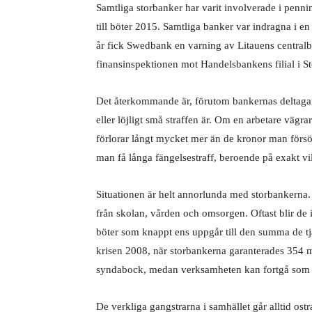
Samtliga storbanker har varit involverade i penni
till böter 2015. Samtliga banker var indragna i e
år fick Swedbank en varning av Litauens centralban
finansinspektionen mot Handelsbankens filial i St
Det återkommande är, förutom bankernas deltagan
eller löjligt små straffen är. Om en arbetare vägr
förlorar långt mycket mer än de kronor man försö
man få långa fängelsestraff, beroende på exakt vi
Situationen är helt annorlunda med storbankerna. D
från skolan, vården och omsorgen. Oftast blir de i
böter som knappt ens uppgår till den summa de tjä
krisen 2008, när storbankerna garanterades 354 m
syndabock, medan verksamheten kan fortgå
som 
De verkliga gangstrarna i samhället går alltid ostr