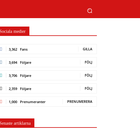
Sociala medier
GILLA
3,362
Fans
FÖLJ
3,694
Följare
FÖLJ
3,706
Följare
FÖLJ
2,359
Följare
PRENUMERERA
1,000
Prenumeranter
Senaste artiklarna