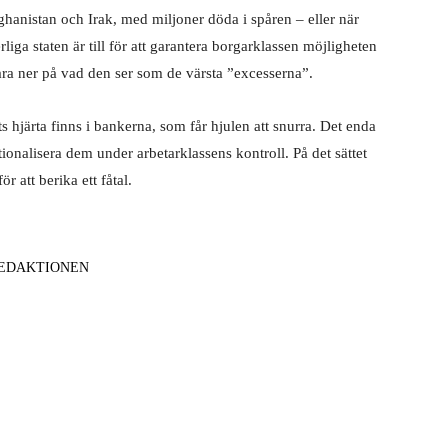
anistan och Irak, med miljoner döda i spåren – eller när
liga staten är till för att garantera borgarklassen möjligheten
bara ner på vad den ser som de värsta ”excesserna”.
s hjärta finns i bankerna, som får hjulen att snurra. Det enda
nationalisera dem under arbetarklassens kontroll. På det sättet
 för att berika
ett fåtal.
EDAKTIONEN