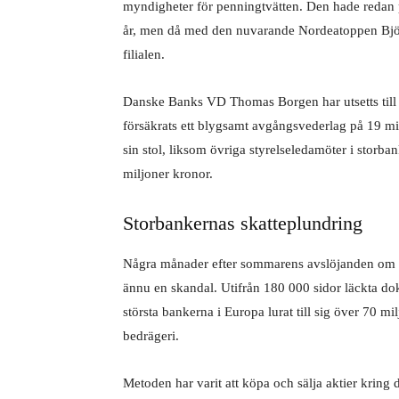
myndigheter för penningtvätten. Den hade redan p
år, men då med den nuvarande Nordeatoppen Björ
filialen.
Danske Banks VD Thomas Borgen har utsetts till 
försäkrats ett blygsamt avgångsvederlag på 19 mi
sin stol, liksom övriga styrelseledamöter i storb
miljoner kronor.
Storbankernas skatteplundring
Några månader efter sommarens avslöjanden om 
ännu en skandal. Utifrån 180 000 sidor läckta do
största bankerna i Europa lurat till sig över 70 
bedrägeri.
Metoden har varit att köpa och sälja aktier kring