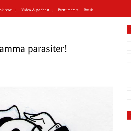
sk teori
Video & podcast
Prenumerera
Butik
amma parasiter!