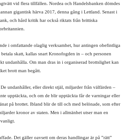
ngtvätt vid flera tillfällen. Nordea och Handelsbanken dömdes
n annan gigantisk härva 2017, denna gång i Lettland. Senast i
k, och hård kritik har också riktats från brittiska
orbritannien.
de i omfattande olaglig verksamhet, hur antingen obefintliga
ar betala skatt, kallas snart Kronofogden in – och personen
kt undanhålla. Om man dras in i organiserad brottslighet kan
lket brott
man begått.
e undanhåller, eller direkt stjäl, miljarder från välfärden –
nte upptäckta, och om de blir upptäckta får de varningar eller
nat på brottet. Ibland blir de till och med belönade, som efter
iljarder kronor av staten. Men i allmänhet utser man en
vanligt.
affade. Det gäller oavsett om deras handlingar är på ”rätt”