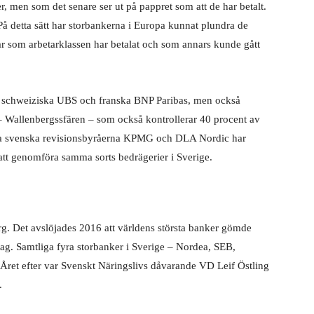
ter, men som det senare ser ut på pappret som att de har betalt.
På detta sätt har storbankerna i Europa kunnat plundra de
ar som arbetarklassen har betalat och som annars kunde gått
, schweiziska UBS och franska BNP Paribas, men också
– Wallenbergssfären – som också kontrollerar 40 procent av
ora svenska revisionsbyråerna KPMG och DLA Nordic har
a att genomföra samma sorts bedrägerier
i Sverige.
rg. Det avslöjades 2016 att världens största banker gömde
tag. Samtliga fyra storbanker i Sverige – Nordea, SEB,
ret efter var Svenskt Näringslivs dåvarande VD Leif Östling
.