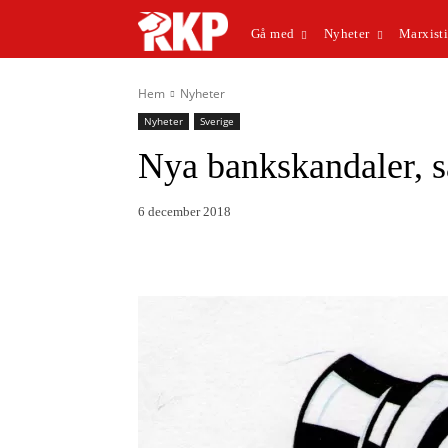
Gå med
Nyheter
Marxisti
Hem
Nyheter
Nyheter
Sverige
Nya bankskandaler, s
6 december 2018