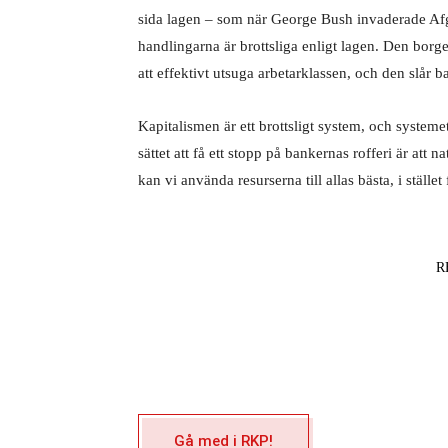
sida lagen – som när George Bush invaderade Afgh
handlingarna är brottsliga enligt lagen. Den borger
att effektivt utsuga arbetarklassen, och den slår 
Kapitalismen är ett brottsligt system, och systemet
sättet att få ett stopp på bankernas rofferi är att 
kan vi använda resurserna till allas bästa, i stället
R
Gå med i RKP!