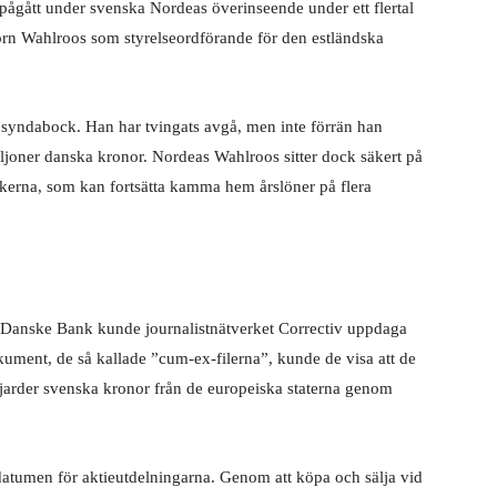
ågått under svenska Nordeas överinseende under ett flertal
n Wahlroos som styrelseordförande för den estländska
syndabock. Han har tvingats avgå, men inte förrän han
ljoner danska kronor. Nordeas Wahlroos sitter dock säkert på
ankerna, som kan fortsätta kamma hem årslöner på flera
Danske Bank kunde journalistnätverket Correctiv uppdaga
kument, de så kallade ”cum-ex-filerna”, kunde de visa att de
miljarder svenska kronor från de europeiska staterna genom
 datumen för aktieutdelningarna. Genom att köpa och sälja vid