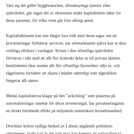
Vare sig det gäller byggbranschen, allmännyttiga tjänster eller
sjukvården, går ingen del av ekonomin under kapitalismen säker för
dessa parasiter, för vilka vinst går före allting annat.
Kapitalistklassen kan inte längre lura folk med deras sagor om att
privatiseringar förbättrar servicen, när arbetarklassen själva kan se dess
verkliga effekter i vardagen: Krisen i den offentliga sjukvården
förvärras i takt med att allt fler kontrakt delas ut till privata aktörer,
hemlösheten ökar medan allt fler offentliga hyresrätter säljs ut, och
tågpriserna fortsätter att skjuta i höjden samtidigt som tågtrafiken
fungerar allt sämre.
Medan kapitalisterna klagar på den ”avkylning” som planerna på
nationaliseringar innebär för deras investeringar, har privatiseringarna
en direkt förödande effekt på miljontals människors levnadsstandard.
Drechsler kräver tydliga besked av Labour angående politikens
omfattning: exakt vad är det som man kan komma att nationalisera?