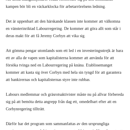
kampen bör bli en väckarklocka för arbetarrörelsens ledning.
Det är uppenbart att den härskande klassen inte kommer att välkomna
en vänsterinriktad Labourregering. De kommer att göra allt som står i
deras makt för att få Jeremy Corbyn att vika sig.
Att gömma pengar utomlands som ett led i en investeringsstrejk är bara
ett av alla de vapen som kapitalisterna kommer att använda för att
försöka tvinga ned en Labourregering på knäna. Etablissemanget
kommer att kasta sig över Corbyn med hela sin tyngd för att garantera
att bankirernas och kapitalisternas styre inte rubbas.
Labours medlemmar och gräsrotsaktivister måste nu på allvar förbereda
sig på att bemöta detta angrepp från dag ett, omedelbart efter att en
Corbynregering tillträtt.
Därför har det program som sammanfattas av den ursprungliga