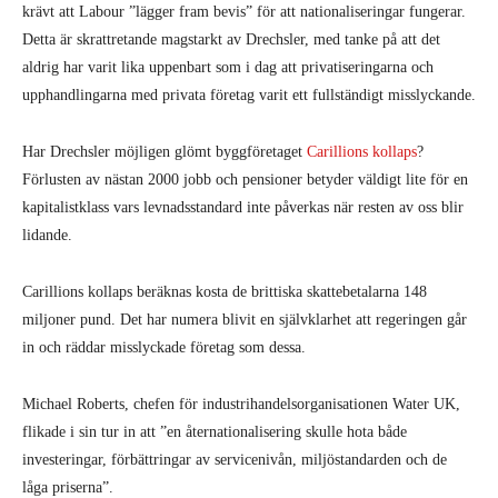
krävt att Labour ”lägger fram bevis” för att nationaliseringar fungerar.
Detta är skrattretande magstarkt av Drechsler, med tanke på att det
aldrig har varit lika uppenbart som i dag att privatiseringarna och
upphandlingarna med privata företag varit ett fullständigt misslyckande.
Har Drechsler möjligen glömt byggföretaget
Carillions kollaps
?
Förlusten av nästan 2000 jobb och pensioner betyder väldigt lite för en
kapitalistklass vars levnadsstandard inte påverkas när resten av oss blir
lidande.
Carillions kollaps beräknas kosta de brittiska skattebetalarna 148
miljoner pund. Det har numera blivit en självklarhet att regeringen går
in och räddar misslyckade företag som dessa.
Michael Roberts, chefen för industrihandelsorganisationen Water UK,
flikade i sin tur in att ”en åternationalisering skulle hota både
investeringar, förbättringar av servicenivån, miljöstandarden och de
låga priserna”.