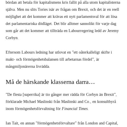
bördan att betala för kapitalismens kris fallit på alla utom kapitalisterna
själva. Men nu slits Tories isär av frågan om Brexit, och det är en reell
möjlighet att det kommer att krävas ett nytt parlamentsval för att lösa
det parlamentariska dödläget. Det blir alltmer sannolikt för varje dag
som går att det kommer att tillträda en Labourregering ledd av Jeremy
Corbyn.
Eftersom Labours ledning har utlovat en ”ett oåterkalleligt skifte i
makt- och förmögenhetsbalansen till arbetarnas fördel”, är
mångmiljonärerna livrädda.
Må de härskande klasserna darra…
”De flesta [superrika] är tio gånger mer rädda för Corbyn än Brexit”,
förklarade Michael Maslinski från Maslinski and Co., en konsultbyrå
inom förmögenhetsförvaltning för
Financial Times
.
Ian Tait, en annan ”förmögenhetsförvaltare” från London and Capital,