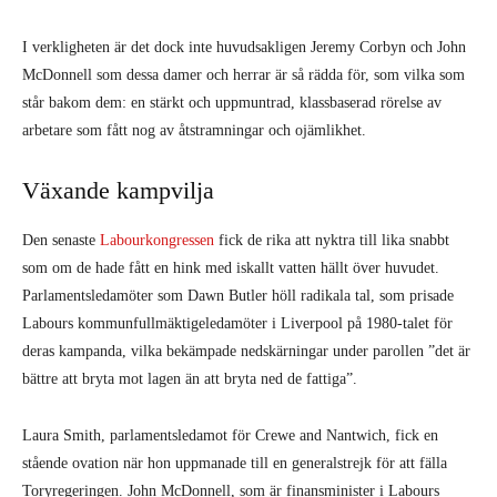
I verkligheten är det dock inte huvudsakligen Jeremy Corbyn och John
McDonnell som dessa damer och herrar är så rädda för, som vilka som
står bakom dem: en stärkt och uppmuntrad, klassbaserad rörelse av
arbetare som fått nog av åtstramningar och ojämlikhet.
Växande kampvilja
Den senaste
Labourkongressen
fick de rika att nyktra till lika snabbt
som om de hade fått en hink med iskallt vatten hällt över huvudet.
Parlamentsledamöter som Dawn Butler höll radikala tal, som prisade
Labours kommunfullmäktigeledamöter i Liverpool på 1980-talet för
deras kampanda, vilka bekämpade nedskärningar under parollen ”det är
bättre att bryta mot lagen än att bryta ned de fattiga”.
Laura Smith, parlamentsledamot för Crewe and Nantwich, fick en
stående ovation när hon uppmanade till en generalstrejk för att fälla
Toryregeringen. John McDonnell, som är finansminister i Labours