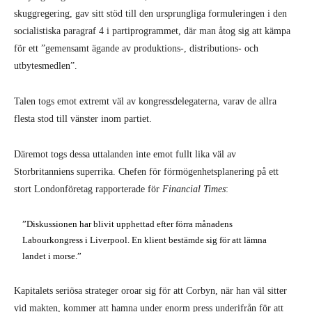
skuggregering, gav sitt stöd till den ursprungliga formuleringen i den
socialistiska paragraf 4 i partiprogrammet, där man åtog sig att kämpa
för ett ”gemensamt ägande av produktions-, distributions- och
utbytesmedlen”.
Talen togs emot extremt väl av kongressdelegaterna, varav de allra
flesta stod till vänster inom partiet.
Däremot togs dessa uttalanden inte emot fullt lika väl av
Storbritanniens superrika. Chefen för förmögenhetsplanering på ett
stort Londonföretag rapporterade för
Financial Times
:
”Diskussionen har blivit upphettad efter förra månadens
Labourkongress i Liverpool. En klient bestämde sig för att lämna
landet i morse.”
Kapitalets seriösa strateger oroar sig för att Corbyn, när han väl sitter
vid makten, kommer att hamna under enorm press underifrån för att