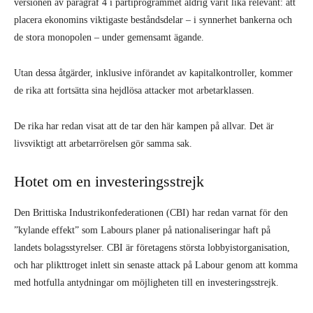
versionen av paragraf 4 i partiprogrammet aldrig varit lika relevant: att
placera ekonomins viktigaste beståndsdelar – i synnerhet bankerna och
de stora monopolen – under gemensamt ägande.
Utan dessa åtgärder, inklusive införandet av kapitalkontroller, kommer
de rika att fortsätta sina hejdlösa attacker mot arbetarklassen.
De rika har redan visat att de tar den här kampen på allvar. Det är
livsviktigt att arbetarrörelsen gör samma sak.
Hotet om en investeringsstrejk
Den Brittiska Industrikonfederationen (CBI) har redan varnat för den
”kylande effekt” som Labours planer på nationaliseringar haft på
landets bolagsstyrelser. CBI är företagens största lobbyistorganisation,
och har plikttroget inlett sin senaste attack på Labour genom att komma
med hotfulla antydningar om möjligheten till en investeringsstrejk.