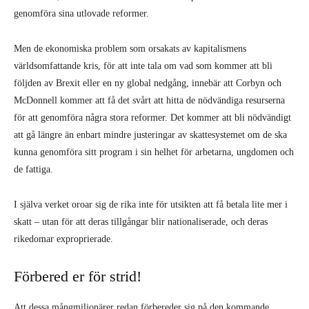
genomföra sina utlovade reformer.
Men de ekonomiska problem som orsakats av kapitalismens
världsomfattande kris, för att inte tala om vad som kommer att bli
följden av Brexit eller en ny global nedgång, innebär att Corbyn och
McDonnell kommer att få det svårt att hitta de nödvändiga resurserna
för att genomföra några stora reformer. Det kommer att bli nödvändigt
att gå längre än enbart mindre justeringar av skattesystemet om de ska
kunna genomföra sitt program i sin helhet för arbetarna, ungdomen och
de fattiga.
I själva verket oroar sig de rika inte för utsikten att få betala lite mer i
skatt – utan för att deras tillgångar blir nationaliserade, och deras
rikedomar exproprierade.
Förbered er för strid!
Att dessa mångmiljonärer redan förbereder sig på den kommande