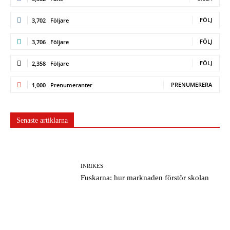
FÖLJ
3,702
Följare
FÖLJ
3,706
Följare
FÖLJ
2,358
Följare
PRENUMERERA
1,000
Prenumeranter
Senaste artiklarna
INRIKES
Fuskarna: hur marknaden förstör skolan