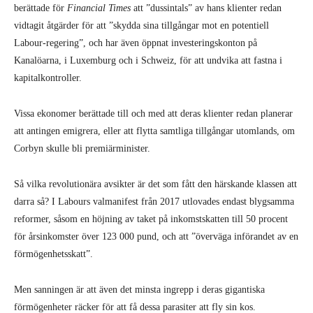
berättade för
Financial Times
att ”dussintals” av hans klienter redan
vidtagit åtgärder för att ”skydda sina tillgångar mot en potentiell
Labour-regering”, och har även öppnat investeringskonton på
Kanalöarna, i Luxemburg och i Schweiz, för att undvika att fastna i
kapitalkontroller.
Vissa ekonomer berättade till och med att deras klienter redan planerar
att antingen emigrera, eller att flytta samtliga tillgångar utomlands, om
Corbyn skulle bli premiärminister.
Så vilka revolutionära avsikter är det som fått den härskande klassen att
darra så? I Labours valmanifest från 2017 utlovades endast blygsamma
reformer, såsom en höjning av taket på inkomstskatten till 50 procent
för årsinkomster över 123 000 pund, och att ”överväga införandet av en
förmögenhetsskatt”.
Men sanningen är att även det minsta ingrepp i deras gigantiska
förmögenheter räcker för att få dessa parasiter att fly sin kos.