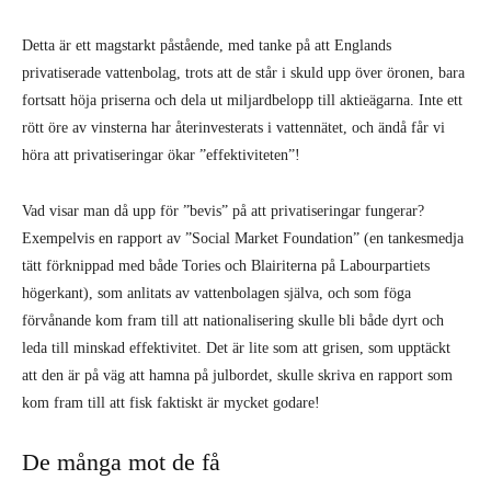
Detta är ett magstarkt påstående, med tanke på att Englands
privatiserade vattenbolag, trots att de står i skuld upp över öronen, bara
fortsatt höja priserna och dela ut miljardbelopp till aktieägarna. Inte ett
rött öre av vinsterna har återinvesterats i vattennätet, och ändå får vi
höra att privatiseringar ökar ”effektiviteten”!
Vad visar man då upp för ”bevis” på att privatiseringar fungerar?
Exempelvis en rapport av ”Social Market Foundation” (en tankesmedja
tätt förknippad med både Tories och Blairiterna på Labourpartiets
högerkant), som anlitats av vattenbolagen själva, och som föga
förvånande kom fram till att nationalisering skulle bli både dyrt och
leda till minskad effektivitet. Det är lite som att grisen, som upptäckt
att den är på väg att hamna på julbordet, skulle skriva en rapport som
kom fram till att fisk faktiskt är mycket godare!
De många mot de få