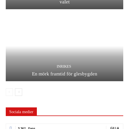
valet
INRIKES
En mörk framtid för glesbygden
Sociala medier
GILLA
3,362
Fans