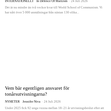
INTERNATIONELLT
In Defence Of Marxism
-
24 Juli 2026
Det är nu mindre än två veckor kvar till World School of Communism. Vi
har nått över 5 000 anmälningar från nästan 130 olika...
Vem bär egentligen ansvaret för
tonårsutvisningarna?
NYHETER
Jennifer Niva
-
24 Juli 2026
Under 2025 fick 92 unga vuxna mellan 18–21 år utvisningsbeslut efter att