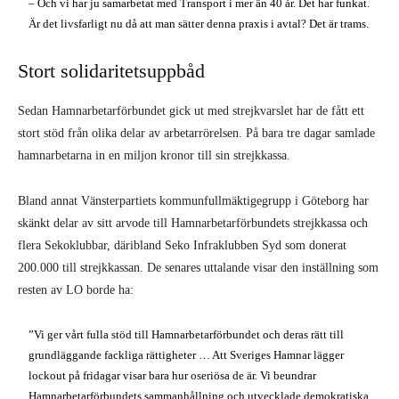
– Och vi har ju samarbetat med Transport i mer än 40 år. Det har funkat.
Är det livsfarligt nu då att man sätter denna praxis i avtal? Det är trams.
Stort solidaritetsuppbåd
Sedan Hamnarbetarförbundet gick ut med strejkvarslet har de fått ett
stort stöd från olika delar av arbetarrörelsen. På bara tre dagar samlade
hamnarbetarna in en miljon kronor till sin strejkkassa.
Bland annat Vänsterpartiets kommunfullmäktigegrupp i Göteborg har
skänkt delar av sitt arvode till Hamnarbetarförbundets strejkkassa och
flera Sekoklubbar, däribland Seko Infraklubben Syd som donerat
200.000 till strejkkassan. De senares uttalande visar den inställning som
resten av LO borde ha:
”Vi ger vårt fulla stöd till Hamnarbetarförbundet och deras rätt till
grundläggande fackliga rättigheter … Att Sveriges Hamnar lägger
lockout på fridagar visar bara hur oseriösa de är. Vi beundrar
Hamnarbetarförbundets sammanhållning och utvecklade demokratiska