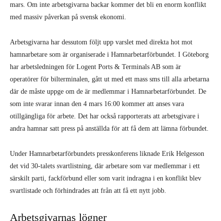
mars. Om inte arbetsgivarna backar kommer det bli en enorm konflikt
med massiv påverkan på svensk ekonomi.
Arbetsgivarna har dessutom följt upp varslet med direkta hot mot
hamnarbetare som är organiserade i Hamnarbetarförbundet. I Göteborg
har arbetsledningen för Logent Ports & Terminals AB som är
operatörer för bilterminalen, gått ut med ett mass sms till alla arbetarna
där de måste uppge om de är medlemmar i Hamnarbetarförbundet. De
som inte svarar innan den 4 mars 16:00 kommer att anses vara
otillgängliga för arbete. Det har också rapporterats att arbetsgivare i
andra hamnar satt press på anställda för att få dem att lämna förbundet.
Under Hamnarbetarförbundets presskonferens liknade Erik Helgesson
det vid 30-talets svartlistning, där arbetare som var medlemmar i ett
särskilt parti, fackförbund eller som varit indragna i en konflikt blev
svartlistade och förhindrades att från att få ett nytt jobb.
Arbetsgivarnas lögner