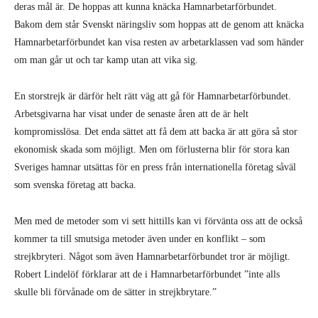
deras mål är. De hoppas att kunna knäcka Hamnarbetarförbundet.
Bakom dem står Svenskt näringsliv som hoppas att de genom att knäcka
Hamnarbetarförbundet kan visa resten av arbetarklassen vad som händer
om man går ut och tar kamp utan att vika sig.
En storstrejk är därför helt rätt väg att gå för Hamnarbetarförbundet.
Arbetsgivarna har visat under de senaste åren att de är helt
kompromisslösa. Det enda sättet att få dem att backa är att göra så stor
ekonomisk skada som möjligt. Men om förlusterna blir för stora kan
Sveriges hamnar utsättas för en press från internationella företag såväl
som svenska företag att backa.
Men med de metoder som vi sett hittills kan vi förvänta oss att de också
kommer ta till smutsiga metoder även under en konflikt – som
strejkbryteri. Något som även Hamnarbetarförbundet tror är möjligt.
Robert Lindelöf förklarar att de i Hamnarbetarförbundet ”inte alls
skulle bli förvånade om de sätter in strejkbrytare.”