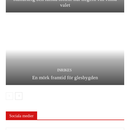
valet
INRIKES
En mörk framtid för glesbygden
Sociala medier