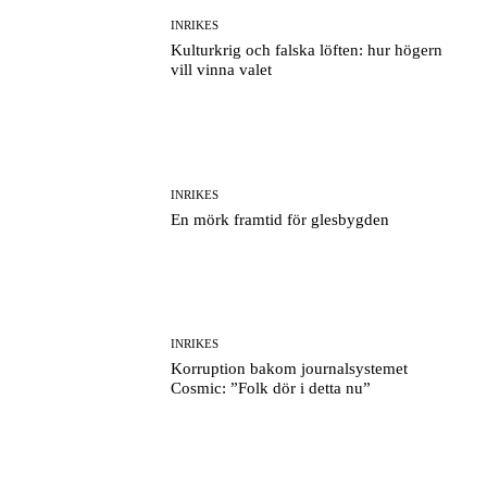
INRIKES
Kulturkrig och falska löften: hur högern
vill vinna valet
INRIKES
En mörk framtid för glesbygden
INRIKES
Korruption bakom journalsystemet
Cosmic: ”Folk dör i detta nu”