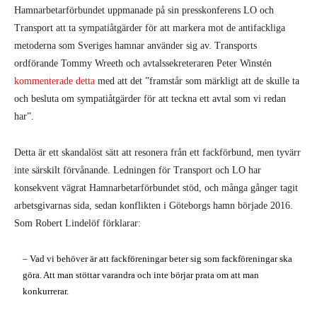
Hamnarbetarförbundet uppmanade på sin presskonferens LO och
Transport att ta sympatiåtgärder för att markera mot de antifackliga
metoderna som Sveriges hamnar använder sig av. Transports
ordförande Tommy Wreeth och avtalssekreteraren Peter Winstén
kommenterade detta
med att det ”framstår som märkligt att de skulle ta
och besluta om sympatiåtgärder för att teckna ett avtal som vi redan
har”.
Detta är ett skandalöst sätt att resonera från ett fackförbund, men tyvärr
inte särskilt förvånande. Ledningen för Transport och LO har
konsekvent vägrat Hamnarbetarförbundet stöd, och många gånger tagit
arbetsgivarnas sida, sedan konflikten i Göteborgs hamn började 2016.
Som Robert Lindelöf förklarar:
– Vad vi behöver är att fackföreningar beter sig som fackföreningar ska
göra. Att man stöttar varandra och inte börjar prata om att man
konkurrerar.