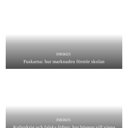
INRIKES
Fuskarna: hur marknaden förstör skolan
INRIKES
Kulturkrig och falska löften: hur högern vill vinna