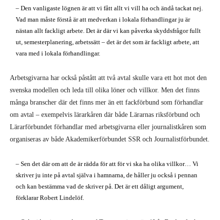
– Den vanligaste lögnen är att vi fått allt vi vill ha och ändå tackat nej.
Vad man måste förstå är att medverkan i lokala förhandlingar ju är
nästan allt fackligt arbete. Det är där vi kan påverka skyddsfrågor fullt
ut, semesterplanering, arbetssätt – det är det som är fackligt arbete, att
vara med i lokala förhandlingar.
Arbetsgivarna har också påstått att två avtal skulle vara ett hot mot den
svenska modellen och leda till olika löner och villkor. Men det finns
många branscher där det finns mer än ett fackförbund som förhandlar
om avtal – exempelvis lärarkåren där både Lärarnas riksförbund och
Lärarförbundet förhandlar med arbetsgivarna eller journalistkåren som
organiseras av både Akademikerförbundet SSR och Journalistförbundet.
– Sen det där om att de är rädda för att för vi ska ha olika villkor… Vi
skriver ju inte på avtal själva i hamnarna, de håller ju också i pennan
och kan bestämma vad de skriver på. Det är ett dåligt argument,
förklarar Robert Lindelöf.