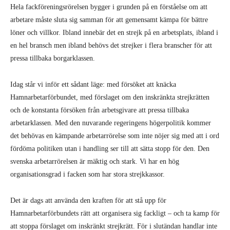
Hela fackföreningsrörelsen bygger i grunden på en förståelse om att
arbetare måste sluta sig samman för att gemensamt kämpa för bättre
löner och villkor. Ibland innebär det en strejk på en arbetsplats, ibland i
en hel bransch men ibland behövs det strejker i flera branscher för att
pressa tillbaka borgarklassen.
Idag står vi inför ett sådant läge: med försöket att knäcka
Hamnarbetarförbundet, med förslaget om den inskränkta strejkrätten
och de konstanta försöken från arbetsgivare att pressa tillbaka
arbetarklassen. Med den nuvarande regeringens högerpolitik kommer
det behövas en kämpande arbetarrörelse som inte nöjer sig med att i ord
fördöma politiken utan i handling ser till att sätta stopp för den. Den
svenska arbetarrörelsen är mäktig och stark. Vi har en hög
organisationsgrad i facken som har stora strejkkassor.
Det är dags att använda den kraften för att stå upp för
Hamnarbetarförbundets rätt att organisera sig fackligt – och ta kamp för
att stoppa förslaget om inskränkt strejkrätt. För i slutändan handlar inte