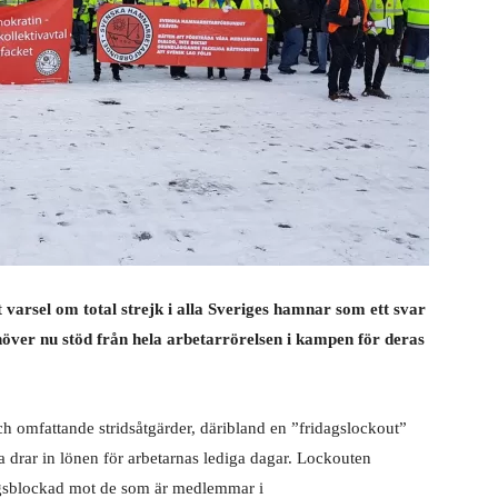
arsel om total strejk i alla Sveriges hamnar som ett svar
ver nu stöd från hela arbetarrörelsen i kampen för deras
h omfattande stridsåtgärder, däribland en ”fridagslockout”
 drar in lönen för arbetarnas lediga dagar. Lockouten
ngsblockad mot de som är medlemmar i