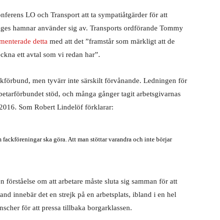
erens LO och Transport att ta sympatiåtgärder för att
iges hamnar använder sig av. Transports ordförande Tommy
enterade detta
med att det ”framstår som märkligt att de
eckna ett avtal som vi redan har”.
fackförbund, men tyvärr inte särskilt förvånande. Ledningen för
tarförbundet stöd, och många gånger tagit arbetsgivarnas
2016. Som Robert Lindelöf förklarar:
m fackföreningar ska göra. Att man stöttar varandra och inte börjar
 förståelse om att arbetare måste sluta sig samman för att
nd innebär det en strejk på en arbetsplats, ibland i en hel
nscher för att pressa tillbaka borgarklassen.