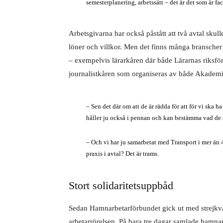
semesterplanering, arbetssätt – det är det som är fac
Arbetsgivarna har också påstått att två avtal skul
löner och villkor. Men det finns många branscher
– exempelvis lärarkåren där både Lärarnas riksfö
journalistkåren som organiseras av både Akademi
– Sen det där om att de är rädda för att för vi ska h
håller ju också i pennan och kan bestämma vad de sk
– Och vi har ju samarbetat med Transport i mer än 40
praxis i avtal? Det är trams.
Stort solidaritetsuppbåd
Sedan Hamnarbetarförbundet gick ut med strejkvarsl
arbetarrörelsen. På bara tre dagar samlade hamnarb