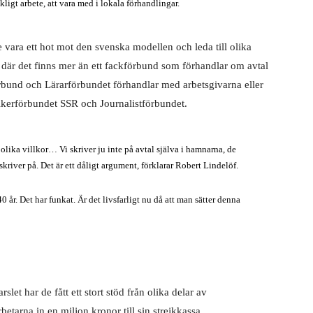
kligt arbete, att vara med i lokala förhandlingar.
le vara ett hot mot den svenska modellen och leda till olika
 där det finns mer än ett fackförbund som förhandlar om avtal
rbund och Lärarförbundet förhandlar med arbetsgivarna eller
kerförbundet SSR och Journalistförbundet.
a olika villkor… Vi skriver ju inte på avtal själva i hamnarna, de
river på. Det är ett dåligt argument, förklarar Robert Lindelöf.
 år. Det har funkat. Är det livsfarligt nu då att man sätter denna
et har de fått ett stort stöd från olika delar av
etarna in en miljon kronor till sin strejkkassa.