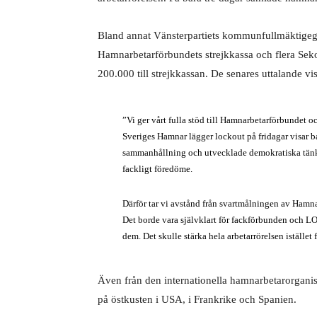
Bland annat Vänsterpartiets kommunfullmäktigegru
Hamnarbetarförbundets strejkkassa och flera Sek
200.000 till strejkkassan. De senares uttalande v
”Vi ger vårt fulla stöd till Hamnarbetarförbundet oc
Sveriges Hamnar lägger lockout på fridagar visar b
sammanhållning och utvecklade demokratiska tänk
fackligt föredöme.
Därför tar vi avstånd från svartmålningen av Hamna
Det borde vara självklart för fackförbunden och L
dem. Det skulle stärka hela arbetarrörelsen istället f
Även från den internationella hamnarbetarorgani
på östkusten i USA, i Frankrike och Spanien.