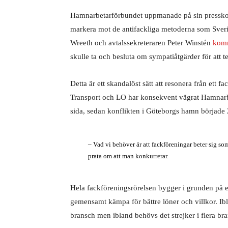
Hamnarbetarförbundet uppmanade på sin presskonf
markera mot de antifackliga metoderna som Sver
Wreeth och avtalssekreteraren Peter Winstén
komm
skulle ta och besluta om sympatiåtgärder för att t
Detta är ett skandalöst sätt att resonera från ett 
Transport och LO har konsekvent vägrat Hamnarbe
sida, sedan konflikten i Göteborgs hamn började 
– Vad vi behöver är att fackföreningar beter sig so
prata om att man konkurrerar.
Hela fackföreningsrörelsen bygger i grunden på en
gemensamt kämpa för bättre löner och villkor. Ibla
bransch men ibland behövs det strejker i flera bra