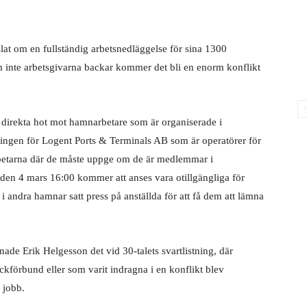
at om en fullständig arbetsnedläggelse för sina 1300
nte arbetsgivarna backar kommer det bli en enorm konflikt
 direkta hot mot hamnarbetare som är organiserade i
ingen för Logent Ports & Terminals AB som är operatörer för
 arbetarna där de måste uppge om de är medlemmar i
den 4 mars 16:00 kommer att anses vara otillgängliga för
 i andra hamnar satt press på anställda för att få dem att lämna
de Erik Helgesson det vid 30-talets svartlistning, där
ackförbund eller som varit indragna i en konflikt blev
t jobb.