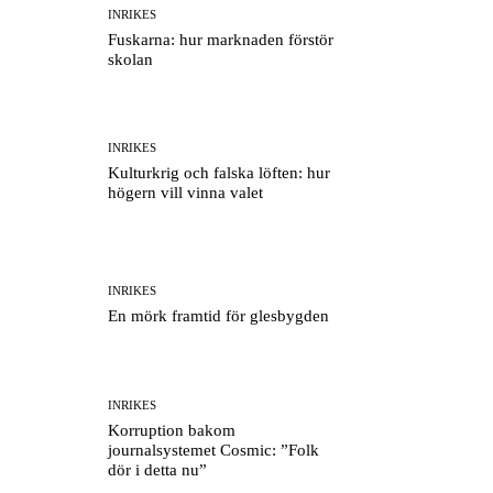
INRIKES
Fuskarna: hur marknaden förstör
skolan
INRIKES
Kulturkrig och falska löften: hur
högern vill vinna valet
INRIKES
En mörk framtid för glesbygden
INRIKES
Korruption bakom
journalsystemet Cosmic: ”Folk
dör i detta nu”