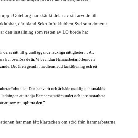
pp i Göteborg har skänkt delar av sitt arvode till
oklubbar, däribland Seko Infraklubben Syd som donerat
isar den inställning som resten av LO borde ha:
h deras rätt till grundläggande fackliga rättigheter … Att
ara hur oseriösa de är. Vi beundrar Hamnarbetarförbundets
ande. Det är en genuint medlemsledd fackförening och ett
rbetarförbundet. Den har varit och är både osaklig och smaklös.
O-ledningen att stödja Hamnarbetarförbundet och inte motarbeta
ör att som nu, splittra den.”
sationen har man fått klartecken om stöd från hamnarbetarna