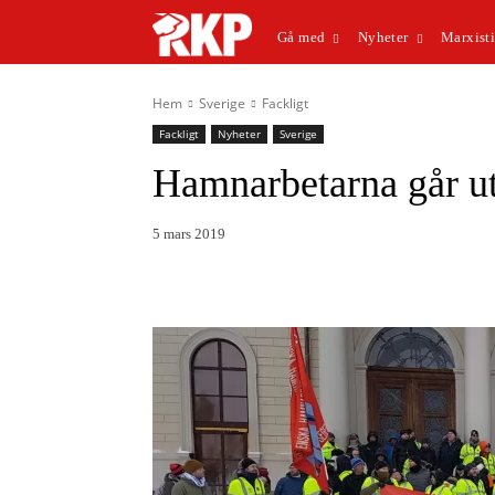
Gå med
Nyheter
Marxisti
Hem
Sverige
Fackligt
Fackligt
Nyheter
Sverige
Hamnarbetarna går ut 
5 mars 2019