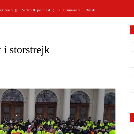
sk teori
Video & podcast
Prenumerera
Butik
i storstrejk