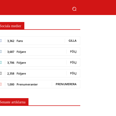
Sociala medier
GILLA
3,362
Fans
FÖLJ
3,687
Följare
FÖLJ
3,706
Följare
FÖLJ
2,358
Följare
PRENUMERERA
1,000
Prenumeranter
Senaste artiklarna