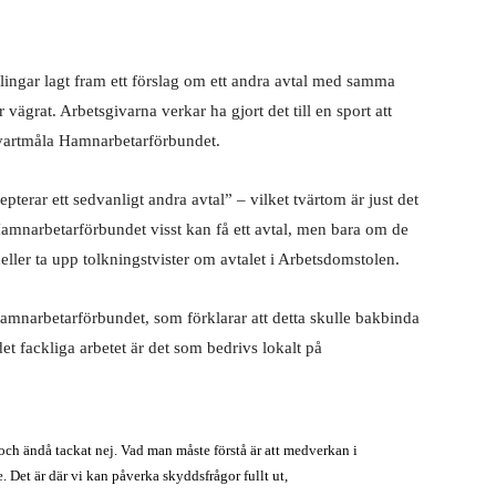
ingar lagt fram ett förslag om ett andra avtal med samma
vägrat. Arbetsgivarna verkar ha gjort det till en sport att
 svartmåla Hamnarbetarförbundet.
pterar ett sedvanligt andra avtal” – vilket tvärtom är just det
amnarbetarförbundet visst kan få ett avtal, men bara om de
 heller ta upp tolkningstvister om avtalet i Arbetsdomstolen.
amnarbetarförbundet, som förklarar att detta skulle bakbinda
t fackliga arbetet är det som bedrivs lokalt på
ha och ändå tackat nej. Vad man måste förstå är att medverkan i
e. Det är där vi kan påverka skyddsfrågor fullt ut,