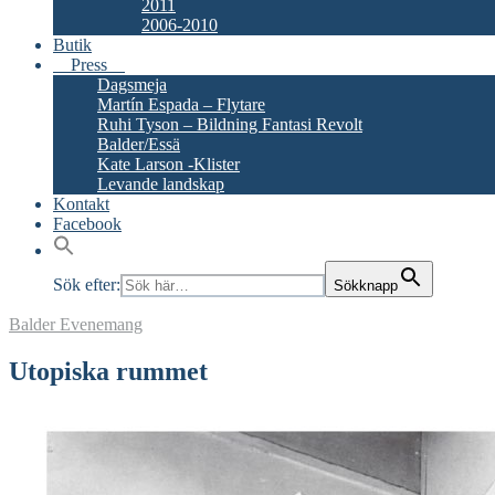
2011
2006-2010
Butik
Press
Dagsmeja
Martín Espada – Flytare
Ruhi Tyson – Bildning Fantasi Revolt
Balder/Essä
Kate Larson -Klister
Levande landskap
Kontakt
Facebook
Sök efter:
Sökknapp
Balder
Evenemang
Utopiska rummet