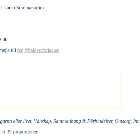
 Lisbeth Sommarström.
8.00.
ejla till
red@baldersforlag.se
garna eller livet, Vänskap, Sammanhang & Förbindelser, Omsorg, Inna
net för proportioner.