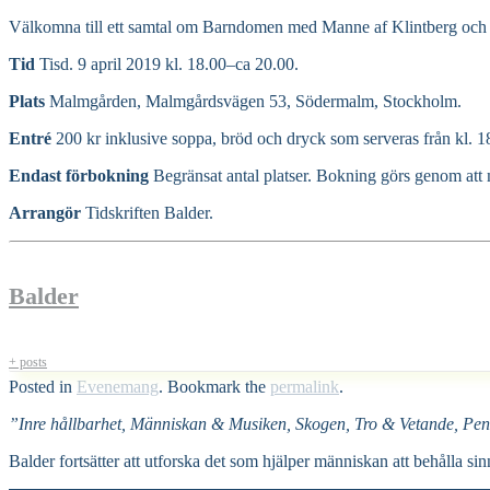
Välkomna till ett samtal om Barndomen med Manne af Klintberg och
Tid
Tisd. 9 april 2019 kl. 18.00–ca 20.00.
Plats
Malmgården, Malmgårdsvägen 53, Södermalm, Stockholm.
Entré
200 kr inklusive soppa, bröd och dryck som serveras från kl. 1
Endast förbokning
Begränsat antal platser. Bokning görs genom att m
Arrangör
Tidskriften Balder.
Balder
+ posts
Posted in
Evenemang
. Bookmark the
permalink
.
”Inre hållbarhet, Människan & Musiken, Skogen, Tro & Vetande, Pen
Balder fortsätter att utforska det som hjälper människan att behålla sin