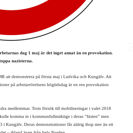
rbetarnas dag 1 maj är det inget annat än en provokation.
toppa nazisterna.
a NMR att demonstrera på första maj i Ludvika och Kungälv. Att
ationer på arbetarrörelsens högtidsdag är en ren provokation
dra medlemmar. Trots försök till mobiliseringar i valet 2018
 skulle komma in i kommunfullmäktige i deras ”fästen” men
3 i Kungälv. Deras demonstrationer får aldrig ihop mer än ett
andet – ibland även från
hela Norden.