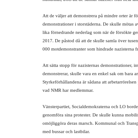
Att de väljer att demonstrera på mindre orter är f
demonstrationer i storstäderna. De skulle mötas av
lika förnedrande nederlag som när de försökte g
2017. De påstod då att de skulle samla över tuse
000 motdemonstranter som hindrade nazisterna f
Att sätta stopp för nazisternas
demonstrationer, in
demonstrerar, skulle vara en enkel sak om bara ar
Styrkeförhållandena är sådana att arbetarrörelsen p
vad NMR har medlemmar.
Vänsterpartiet, Socialdemokraterna och LO
borde
genomföra sina protester. De skulle kunna mobilis
omöjliggöra deras marsch. Kommunal och Transpo
med bussar och lastbilar.