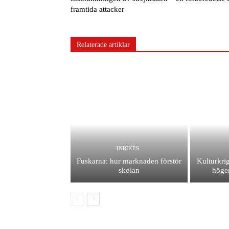
framtida attacker
Relaterade artiklar
INRIKES
Fuskarna: hur marknaden förstör
Kulturkrig
skolan
höger