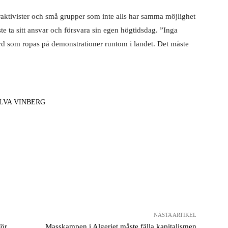
eraktivister och små grupper som inte alls har samma möjlighet
te ta sitt ansvar och försvara sin egen högtidsdag. ”Inga
gord som ropas på demonstrationer runtom i landet. Det måste
LVA VINBERG
NÄSTA ARTIKEL
för
Masskampen i Algeriet måste fälla kapitalismen