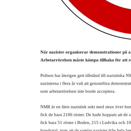
När nazister organiserar demonstrationer på a
Arbetarrörelsen måste kämpa tillbaka för att s
P
olisen har återigen gett tillstånd till nazistisk
nazisterna i flera år valt att genomföra demonstr
som arbetarrörelsen inte borde acceptera.
NMR är en liten nazistisk sekt med strax över hun
fick de bara 2106 röster. De hade hoppats att de
fick bara 51 röster i Boden, 215 i Ludvika och 10
hundratal, trots att de samlar nazister från hela l