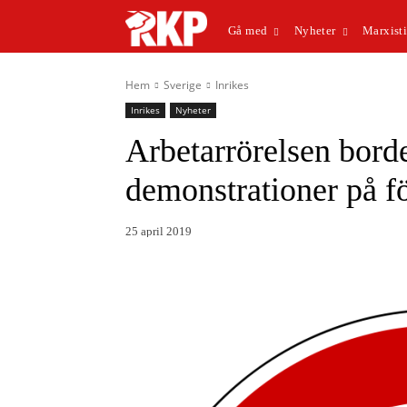
Gå med
Nyheter
Marxisti
Hem
Sverige
Inrikes
Inrikes
Nyheter
Arbetarrörelsen bor
demonstrationer på f
25 april 2019