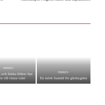
INRIKES
INRIKES
 och falska löften: hur
n vill vinna valet
En mörk framtid för glesbygden