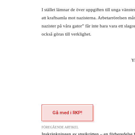
I stället lämnar de över
uppgiften till unga vänst
att kraftsamla mot nazisterna. Arbetarrörelsen mås
nazister på våra gator” får inte bara vara ett sla
också göras till verklighet.
Y
Gå med i RKP!
FÖREGÅENDE ARTIKEL
Inskränkningen av strejkrätten – en förberedelse 