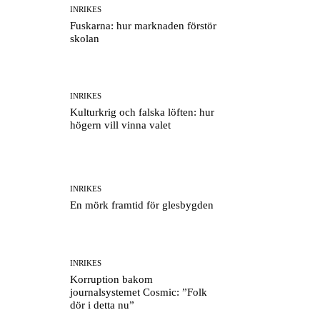
INRIKES
Fuskarna: hur marknaden förstör
skolan
INRIKES
Kulturkrig och falska löften: hur
högern vill vinna valet
INRIKES
En mörk framtid för glesbygden
INRIKES
Korruption bakom
journalsystemet Cosmic: ”Folk
dör i detta nu”