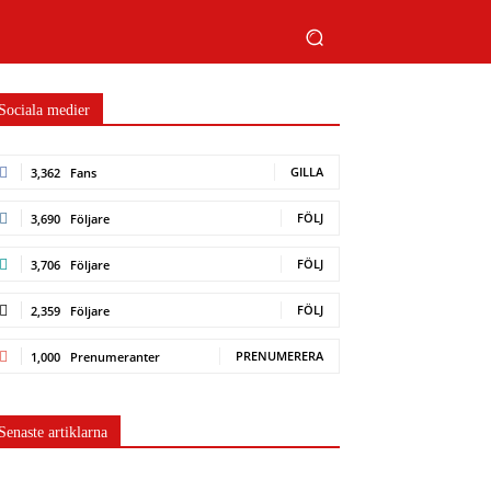
Sociala medier
GILLA
3,362
Fans
FÖLJ
3,690
Följare
FÖLJ
3,706
Följare
FÖLJ
2,359
Följare
PRENUMERERA
1,000
Prenumeranter
Senaste artiklarna