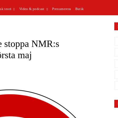
sk teori
Video & podcast
Prenumerera
Butik
de stoppa NMR:s
örsta maj