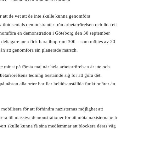
ör att de vet att de inte skulle kunna genomföra
 tiotusentals demonstranter från arbetarrörelsen och lida ett
enomföra en demonstration i Göteborg den 30 september
n deltagare men fick bara ihop runt 300 – som möttes av 20
rån att genomföra sin
planerade marsch.
te minst på första maj när hela arbetarrörelsen är ute och
betarrörelsens ledning bestämde sig för att göra det.
å nästan alla orter har fler heltidsanställda funktionärer än
 mobilisera för att förhindra nazisternas möjlighet att
era till massiva demonstrationer för att möta nazisterna och
rt skulle kunna få sina medlemmar att blockera deras väg