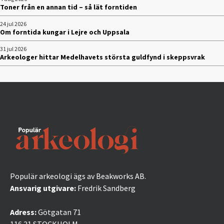
Toner från en annan tid – så lät forntiden
24 jul 2026
Om forntida kungar i Lejre och Uppsala
31 jul 2026
Arkeologer hittar Medelhavets största guldfynd i skeppsvrak
Populär arkeologi ägs av Beakworks AB.
Ansvarig utgivare:
Fredrik Sandberg
Adress:
Götgatan 71