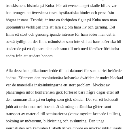
trotskismens historia på Kuba. För att evenemanget skulle bli av var
han tvungen att övervinna tusen byråkratiska hinder och press från
högsta instans. Trotskij är inte en förbjuden figur på Kuba men man
uppmuntras verkligen inte att lära sig om hans liv och gärning. Det
finns ett stort och genomgripande intresse för hans idéer men det är
också tydligt att det finns människor som inte vill att hans idéer ska bli
studerade på ett djupare plan och som till och med försöker förhindra
andra från att studera honom.
Alla dessa komplikationer ledde till att datumet för seminariet behövde
ändras. Eftersom den revolutionära kubanska övärlden är under blockad
var de materiella inskränkningarna ett stort problem. Mycket av
planeringen inför konferensen gick förlorad bara några dagar efter att
den sammanställts på en laptop som gick sönder. Det var ett kolossalt
jobb att ordna mat och boende åt så många utländska gäster samt
transport av material till seminarierna (varav mycket fastnade i tullen),
bokning av mötesrum, bildvisning och avslutning. Den unga
journalisten och kamraten Lisbeth Moya gjorde en mycket viktig insats