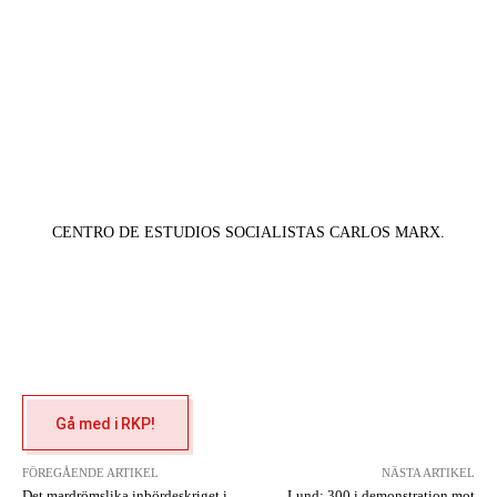
CENTRO DE ESTUDIOS SOCIALISTAS CARLOS MARX.
Gå med i RKP!
FÖREGÅENDE ARTIKEL
NÄSTA ARTIKEL
Det mardrömslika inbördeskriget i
Lund: 300 i demonstration mot