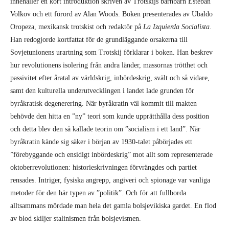
innehåller en kort introduktion skriven av Trotskijs barnbarn Esteban
Volkov och ett förord av Alan Woods. Boken presenterades av Ubaldo
Oropeza, mexikansk trotskist och redaktör på
La Izquierda Socialista
.
Han redogjorde kortfattat för de grundläggande orsakerna till
Sovjetunionens urartning som Trotskij förklarar i boken. Han beskrev
hur revolutionens isolering från andra länder, massornas trötthet och
passivitet efter åratal av världskrig, inbördeskrig, svält och så vidare,
samt den kulturella underutvecklingen i landet lade grunden för
byråkratisk degenerering. När byråkratin väl kommit till makten
behövde den hitta en ”ny” teori som kunde upprätthålla dess position
och detta blev den så kallade teorin om ”socialism i ett land”. När
byråkratin kände sig säker i början av 1930-talet påbörjades ett
”förebyggande och ensidigt inbördeskrig” mot allt som representerade
oktoberrevolutionen: historieskrivningen förvrängdes och partiet
rensades. Intriger, fysiska angrepp, angiveri och spionage var vanliga
metoder för den här typen av ”politik”. Och för att fullborda
alltsammans mördade man hela det gamla bolsjevikiska gardet. En flod
av blod skiljer stalinismen från bolsjevismen.