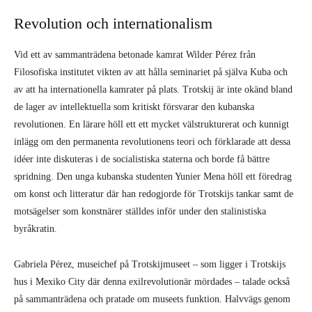
Revolution och internationalism
Vid ett av sammanträdena betonade kamrat Wilder Pérez från
Filosofiska institutet vikten av att hålla seminariet på själva Kuba och
av att ha internationella kamrater på plats. Trotskij är inte okänd bland
de lager av intellektuella som kritiskt försvarar den kubanska
revolutionen. En lärare höll ett ett mycket välstrukturerat och kunnigt
inlägg om den permanenta revolutionens teori och förklarade att dessa
idéer inte diskuteras i de socialistiska staterna och borde få bättre
spridning. Den unga kubanska studenten Yunier Mena höll ett föredrag
om konst och litteratur där han redogjorde för Trotskijs tankar samt de
motsägelser som konstnärer ställdes inför under den stalinistiska
byråkratin.
Gabriela Pérez, museichef på Trotskijmuseet – som ligger i Trotskijs
hus i Mexiko City där denna exilrevolutionär mördades – talade också
på sammanträdena och pratade om museets funktion. Halvvägs genom