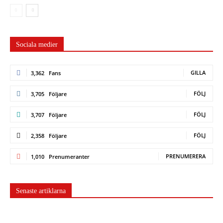
Sociala medier
GILLA
3,362
Fans
FÖLJ
3,705
Följare
FÖLJ
3,707
Följare
FÖLJ
2,358
Följare
PRENUMERERA
1,010
Prenumeranter
Senaste artiklarna