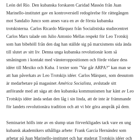
León del Río. Den kubanska forskaren Caridad Massón från Juan
Marinello-institutet gav en kontroversiell redogörelse för rättegången
mot Sandalio Junco som anses vara en av de första kubanska
trotskisterna. Carlos Ricardo Márquez från Socialistiska studiecentret
Carlos Marx talade om Julio Antonio Mellas respekt för Leo Trotskij
som han bibehöll från den dag han ställde sig på marxismens sida ända
till slutet av sitt liv. Denna unga kubanska revolutionär kom så
småningom i kontakt med vänsteroppositionen och förde vidare dess
idéer till Mexiko och Kuba. I texter som ”Var går ARPA?” kan man se
att han påverkats av Leo Trotskijs idéer. Carlos Márquez, som dessutom
är medarbetare på magasinet
América Socialista
, avslutade sitt
anförande med att säga att den kubanska kommunismen har känt av Leo
Trotskijs idéer ända sedan den låg i sin linda, att de inte är främmande
för landets revolutionära tradition och att vi bör göra anspråk på dem.
Seminariet hölls inte av en slump utan förverkligades tack vare en ung
kubansk akademikers uthålliga arbete: Frank García Hernández som
arbetar på Juan Marinello-institutet och har studerat Trotskijs idéer och