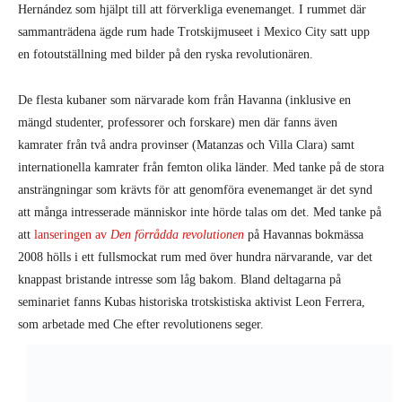
Hernández som hjälpt till att förverkliga evenemanget. I rummet där
sammanträdena ägde rum hade Trotskijmuseet i Mexico City satt upp
en fotoutställning med bilder på den ryska revolutionären.
De flesta kubaner som närvarade kom från Havanna (inklusive en
mängd studenter, professorer och forskare) men där fanns även
kamrater från två andra provinser (Matanzas och Villa Clara) samt
internationella kamrater från femton olika länder. Med tanke på de stora
ansträngningar som krävts för att genomföra evenemanget är det synd
att många intresserade människor inte hörde talas om det. Med tanke på
att
lanseringen av
Den förrådda revolutionen
på Havannas bokmässa
2008 hölls i ett fullsmockat rum med över hundra närvarande, var det
knappast bristande intresse som låg bakom. Bland deltagarna på
seminariet fanns Kubas historiska trotskistiska aktivist Leon Ferrera,
som arbetade med Che efter revolutionens seger.