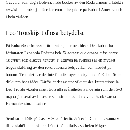
Guevara, som dog i Bolivia, hade böcker av den Röda arméns arkitekt i
resväskan. Trotskijs idéer har enorm betydelse på Kuba, i Amerika och
i hela världen.
Leo Trotskijs tidlösa betydelse
På Kuba växer intresset för Trotskijs liv och idéer. Den kubanska
författaren Leonardo Paduras bok
El hombre que amaba a los perros
(
Mannen som älskade hundar
, ej utgiven på svenska) är en mycket
trogen skildring av den revolutionära bolsjeviken och mordet på
honom. Trots det har det inte funnits mycket utrymme på Kuba för att
diskutera hans idéer. Därför är det av stor vikt att den Internationella
Leo Trotskij-konferensen trots alla svårigheter kunde äga rum den 6–8
maj organiserat av Filosofiska institutet och tack vare Frank García
Hernández stora insatser.
Seminariet hölls på Casa México ”Benito Juárez” i Gamla Havanna som
tillhandahöll alla lokaler, främst på initiativ av chefen Miguel