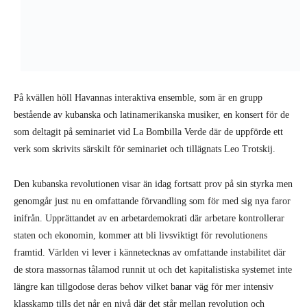
På kvällen höll Havannas interaktiva ensemble, som är en grupp
bestående av kubanska och latinamerikanska musiker, en konsert för de
som deltagit på seminariet vid La Bombilla Verde där de uppförde ett
verk som skrivits särskilt för seminariet och tillägnats Leo Trotskij.
Den kubanska revolutionen visar än idag fortsatt prov på sin styrka men
genomgår just nu en omfattande förvandling som för med sig nya faror
inifrån. Upprättandet av en arbetardemokrati där arbetare kontrollerar
staten och ekonomin, kommer att bli livsviktigt för revolutionens
framtid. Världen vi lever i kännetecknas av omfattande instabilitet där
de stora massornas tålamod runnit ut och det kapitalistiska systemet inte
längre kan tillgodose deras behov vilket banar väg för mer intensiv
klasskamp tills det når en nivå där det står mellan revolution och