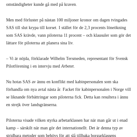
omständigheter kunde gå med
på kraven.
Men med förluster på nästan 100 miljoner kronor om dagen tvingades
SAS till slut krypa till korset. I stället för de 2,3 procents löneökning
som SAS krävde, vann piloterna 11 procent – och klausuler som gör det
lättare för piloterna att planera
sina liv.
– Vi är nöjda, förklarade Wilhelm Tersmeden, representant för Svensk
Pilotförening i en intervju
med
Arbetet
.
Nu hotas SAS av ännu en konflikt med kabinpersonalen som ska
förhandla om nya avtal nästa år. Facket för kabinpersonalen i Norge vill
se
liknande förbättringar som piloterna fick. Detta kan resultera i ännu
en strejk över landsgränserna.
Piloterna visade vilken styrka arbetarklassen har när man går ut i enad
kamp – särskilt när man gör det internationellt. Det är denna typ av
stridbara metoder som behövs för att slå tillbaka borgarklassens