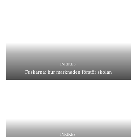
INRIKES
Fuskarna: hur marknaden förstör skolan
INRIKES