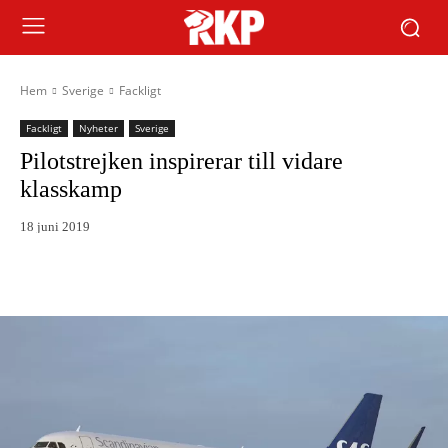
Hem
Sverige
Fackligt
Fackligt
Nyheter
Sverige
Pilotstrejken inspirerar till vidare
klasskamp
18 juni 2019