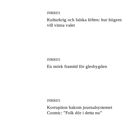
INRIKES
Kulturkrig och falska löften: hur högern
vill vinna valet
INRIKES
En mörk framtid för glesbygden
INRIKES
Korruption bakom journalsystemet
Cosmic: ”Folk dör i detta nu”