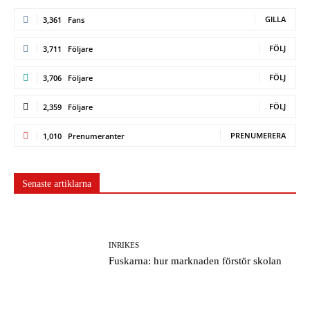
GILLA
3,361
Fans
FÖLJ
3,711
Följare
FÖLJ
3,706
Följare
FÖLJ
2,359
Följare
PRENUMERERA
1,010
Prenumeranter
Senaste artiklarna
INRIKES
Fuskarna: hur marknaden förstör skolan