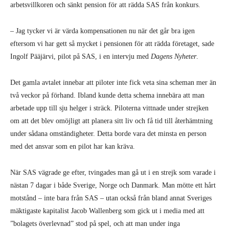
arbetsvillkoren och sänkt pension för att rädda SAS
från konkurs.
– Jag tycker vi är värda kompensationen nu när det går bra igen
eftersom vi har gett
så
mycket i pensionen för att rädda företaget, sade
Ingolf Pääjärvi, pilot på SAS, i en intervju med
Dagens Nyheter
.
Det gamla avtalet innebar att piloter inte fick veta sina scheman mer än
två veckor på förhand. Ibland kunde detta schema innebära att man
arbetade upp till sju helger i sträck. Piloterna vittnade under strejken
om att det blev omöjligt att planera sitt liv och få tid till återhämtning
under sådana omständigheter. Detta borde vara det minsta en person
med det ansvar som en pilot har
kan kräva.
När SAS vägrade ge efter, tvingades man gå ut i en strejk som varade i
nästan 7 dagar i både Sverige, Norge och Danmark. Man mötte ett hårt
motstånd – inte bara från SAS – utan också från bland annat Sveriges
mäktigaste kapitalist Jacob Wallenberg som gick ut i media med att
”bolagets överlevnad” stod på spel, och att man under inga