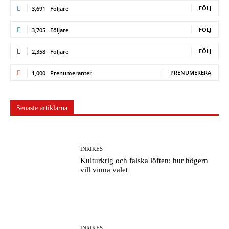
FÖLJ
3,691
Följare
FÖLJ
3,705
Följare
FÖLJ
2,358
Följare
PRENUMERERA
1,000
Prenumeranter
Senaste artiklarna
INRIKES
Kulturkrig och falska löften: hur högern
vill vinna valet
INRIKES