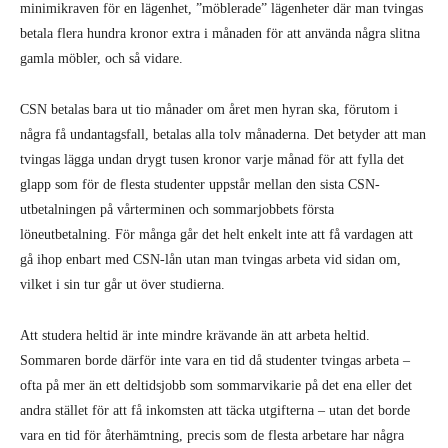
minimikraven för en lägenhet, ”möblerade” lägenheter där man tvingas
betala flera hundra kronor extra i månaden för att använda några slitna
gamla möbler, och så vidare.
CSN betalas bara ut tio månader om året men hyran ska, förutom i
några få undantagsfall, betalas alla tolv månaderna. Det betyder att man
tvingas lägga undan drygt tusen kronor varje månad för att fylla det
glapp som för de flesta studenter uppstår mellan den sista CSN-
utbetalningen på vårterminen och sommarjobbets första
löneutbetalning. För många går det helt enkelt inte att få vardagen att
gå ihop enbart med CSN-lån utan man tvingas arbeta vid sidan om,
vilket i sin tur går ut över studierna.
Att studera heltid är inte mindre krävande än att arbeta heltid.
Sommaren borde därför inte vara en tid då studenter tvingas arbeta –
ofta på mer än ett deltidsjobb som sommarvikarie på det ena eller det
andra stället för att få inkomsten att täcka utgifterna – utan det borde
vara en tid för återhämtning, precis som de flesta arbetare har några