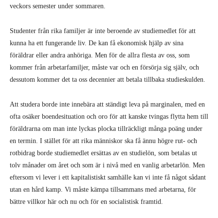
veckors semester under sommaren.
Studenter från rika familjer är inte beroende av studiemedlet för att
kunna ha ett fungerande liv. De kan få ekonomisk hjälp av sina
föräldrar eller andra anhöriga. Men för de allra flesta av oss, som
kommer från arbetarfamiljer, måste var och en försörja sig själv, och
dessutom kommer det ta oss decennier att betala tillbaka studieskulden.
Att studera borde inte innebära att ständigt leva på marginalen, med en
ofta osäker boendesituation och oro för att kanske tvingas flytta hem till
föräldrarna om man inte lyckas plocka tillräckligt många poäng under
en termin. I stället för att rika människor ska få ännu högre rut- och
rotbidrag borde studiemedlet ersättas av en studielön, som betalas ut
tolv månader om året och som är i nivå med en vanlig arbetarlön. Men
eftersom vi lever i ett kapitalistiskt samhälle kan vi inte få något sådant
utan en hård kamp. Vi måste kämpa tillsammans med arbetarna, för
bättre villkor här och nu och för en socialistisk framtid.