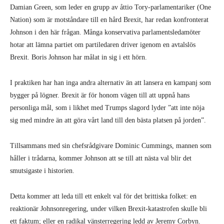
Damian Green, som leder en grupp av åttio Tory-parlamentariker (One
Nation) som är motståndare till en hård Brexit, har redan konfronterat
Johnson i den här frågan. Många konservativa parlamentsle­damöter
hotar att lämna partiet om parti­ledaren driver igenom en avtalslös
Brexit. Boris Johnson har målat in sig i ett hörn.
I praktiken har han inga andra alterna­tiv än att lansera en kampanj som
bygger på lögner. Brexit är för honom vägen till att uppnå hans
personliga mål, som i likhet med Trumps slagord lyder ”att inte nöja
sig med mindre än att göra vårt land till den bästa platsen på jorden”.
Tillsammans med sin chefsrådgivare Dominic Cummings, mannen som
håller i trådarna, kommer Johnson att se till att nästa val blir det
smutsigaste i historien.
Detta kommer att leda till ett enkelt val för det brittiska folket: en
reaktionär John­sonregering, under vilken Brexit-katastro­fen skulle bli
ett faktum; eller en radikal vänsterregering ledd av Jeremy Corbyn.