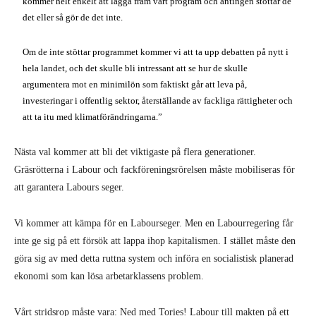
kommer helt enkelt att lägga fram vårt program och antingen stöttar de
det eller så gör de det inte.
Om de inte stöttar programmet kommer vi att ta upp debatten på nytt i
hela landet, och det skulle bli intres­sant att se hur de skulle
argumentera mot en minimilön som faktiskt går att leva på,
investeringar i offentlig sektor, återställande av fackliga rät­tigheter och
att ta itu med klimatför­ändringarna.”
Nästa val kommer att bli det viktigaste på flera generationer.
Gräsrötterna i Labour och fackföreningsrörelsen måste mobili­seras för
att garantera Labours seger.
Vi kommer att kämpa för en Labour­seger. Men en Labourregering får
inte ge sig på ett försök att lappa ihop kapitalis­men. I stället måste den
göra sig av med detta ruttna system och införa en soci­alistisk planerad
ekonomi som kan lösa arbetarklassens problem.
Vårt stridsrop måste vara: Ned med Tories! Labour till makten på ett