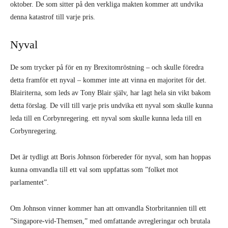
oktober. De som sitter på den verkliga makten kommer att undvika
denna katastrof till varje pris.
Nyval
De som trycker på för en ny Brexitomröst­ning – och skulle föredra
detta framför ett nyval – kommer inte att vinna en majori­tet för det.
Blairiterna, som leds av Tony Blair själv, har lagt hela sin vikt bakom
detta förslag. De vill till varje pris undvika ett nyval som skulle kunna
leda till en Corbynregering. ett nyval som skulle kunna leda till en
Corbynregering.
Det är tydligt att Boris Johnson förbe­reder för nyval, som han hoppas
kunna omvandla till ett val som uppfattas som ”folket mot
parlamentet”.
Om Johnson vinner kommer han att omvandla Storbritannien till ett
”Singapo­re-vid-Themsen,” med omfattande avregle­ringar och brutala