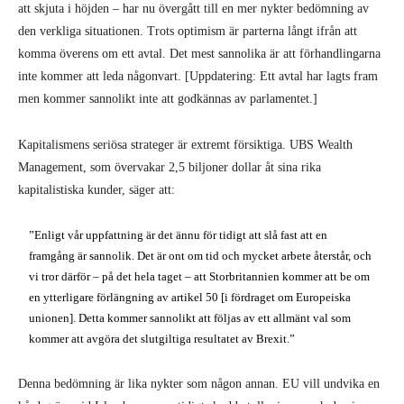
att skjuta i höjden – har nu övergått till en mer nykter bedömning av
den verkliga situa­tionen. Trots optimism är parterna långt ifrån att
komma överens om ett avtal. Det mest sannolika är att förhandlingarna
inte kommer att leda någonvart. [Upp­datering: Ett avtal har lagts fram
men kommer sannolikt inte att godkännas av parlamentet.]
Kapitalismens seriösa strateger är extremt försiktiga. UBS Wealth
Manage­ment, som övervakar 2,5 biljoner dollar åt sina rika
kapitalistiska kunder, säger att:
”Enligt vår uppfattning är det ännu för tidigt att slå fast att en
framgång är sannolik. Det är ont om tid och myck­et arbete återstår, och
vi tror därför – på det hela taget – att Storbritannien kommer att be om
en ytterligare för­längning av artikel 50 [i fördraget om Europeiska
unionen]. Detta kommer sannolikt att följas av ett allmänt val som
kommer att avgöra det slutgiltiga resultatet av Brexit.”
Denna bedömning är lika nykter som någon annan. EU vill undvika en