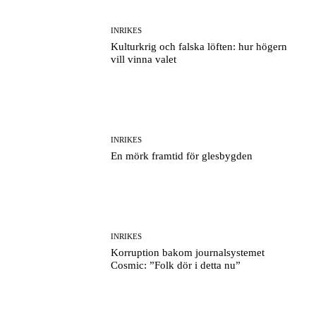
INRIKES
Kulturkrig och falska löften: hur högern
vill vinna valet
INRIKES
En mörk framtid för glesbygden
INRIKES
Korruption bakom journalsystemet
Cosmic: ”Folk dör i detta nu”