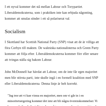
I ett nyval kommer det stå mellan Labour och Torypartiet.
Liberaldemokra­terna, som i praktiken inte kan erbjuda någonting,
kommer att smulas sönder i ett så polariserat val.
Socialism
I Skottland har Scottish National Party (SNP) visat att de är villiga att
föra Corbyn till makten. De walesiska nationalisterna och Green Party
kommer att följa efter. Liberaldemokraterna kommer förr eller senare
att tvingas ställa sig bakom Labour.
John McDonnell har hävdat att Labour, om de inte får egen majoritet
men blir största parti, inte skulle ingå i en formell koalition med SNP
eller Liberaldemokra­terna. Denna linje är helt korrekt.
”Jag tror att vi kan vinna en majoritet, men om vi går in i en
minoritetsre­gering kommer det inte att bli några överenskommelser. Vi