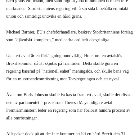
hård gräns vid Irland, men samtidigt skydda tullunionen och den inre
marknaden. Storbritanniens regering vill å sin sida bibehålla en intakt
union och samtidigt undvika en hård gräns.
Michael Barnier, EU:s chefsförhandlare, beskrev Storbritanniens förslag
som ”djävulskt komplexa,” med andra ord helt obegripliga.
Utan ett avtal är en förlängning ound­viklig. Hotet om en avtalslös
Brexit kom­mer då att skjutas på framtiden. Detta skulle göra en
regering baserad på ”natio­nell enhet” meningslös, och skulle bana väg
för en misstroendeomröstning mot Toryregeringen och ett nyval.
Även om Boris Johnson skulle lyckas ta fram ett avtal, skulle det röstas
ned av parlamentet – precis som Theresa Mays tidigare avtal.
Premiärministern leder en regering som har förlorat hundra procent av
alla omröstningar.
Allt pekar dock på att det inte kommer att bli en hård Brexit den 31