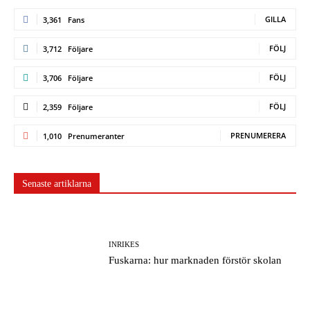
GILLA
3,361
Fans
FÖLJ
3,712
Följare
FÖLJ
3,706
Följare
FÖLJ
2,359
Följare
PRENUMERERA
1,010
Prenumeranter
Senaste artiklarna
INRIKES
Fuskarna: hur marknaden förstör skolan