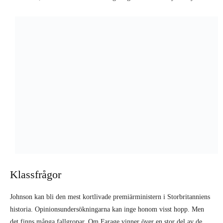
Klassfrågor
Johnson kan bli den mest kortlivade pre­miärministern i Storbritanniens
histo­ria. Opinionsundersökningarna kan inge honom visst hopp. Men
det finns många fallgropar. Om Farage vinner över en stor del av de