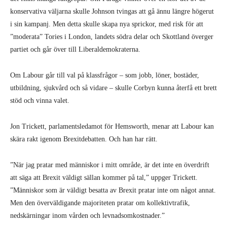
konservativa väljarna skulle John­son tvingas att gå ännu längre högerut
i sin kampanj. Men detta skulle skapa nya sprickor, med risk för att
”moderata” Tories i London, landets södra delar och Skottland överger
partiet och går över till Liberaldemokraterna.
Om Labour går till val på klassfrågor – som jobb, löner, bostäder,
utbildning, sjuk­vård och så vidare – skulle Corbyn kunna återfå ett brett
stöd och vinna valet.
Jon Trickett, parlamentsledamot för Hemsworth, menar att Labour kan
skära rakt igenom Brexitdebatten. Och han har rätt.
”När jag pratar med människor i mitt område, är det inte en överdrift
att säga att Brexit väldigt sällan kommer på tal,” uppger Trickett.
”Människor som är väldigt besatta av Brexit pratar inte om något annat.
Men den överväldigande majoriteten pratar om kollektivtrafik,
nedskärningar inom vår­den och levnadsomkostnader.”