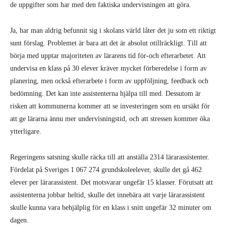
de uppgifter som har med den faktiska undervisningen att göra.
Ja, har man aldrig befunnit sig i sko­lans värld låter det ju som ett riktigt
sunt förslag. Problemet är bara att det är absolut otillräckligt. Till att
börja med upptar majoriteten av lärarens tid för-och efterarbetet. Att
undervisa en klass på 30 elever kräver mycket förberedelse i form av
planering, men också efterar­bete i form av uppföljning, feedback och
bedömning. Det kan inte assistenterna hjälpa till med. Dessutom är
risken att kommunerna kommer att se investe­ringen som en ursäkt för
att ge lärarna ännu mer undervisningstid, och att stres­sen kommer öka
ytterligare.
Regeringens satsning skulle räcka till att anställa 2314 lärarassistenter.
Fördelat på Sveriges 1 067 274 grundskoleelever, skulle det gå 462
elever per lärarassistent. Det motsvarar ungefär 15 klasser. Förut­satt att
assistenterna jobbar heltid, skulle det innebära att varje lärarassistent
skulle kunna vara behjälplig för en klass i snitt ungefär 32 minuter om
dagen.