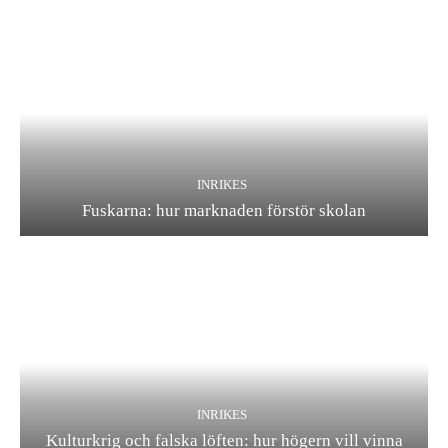
INRIKES
Fuskarna: hur marknaden förstör skolan
INRIKES
Kulturkrig och falska löften: hur högern vill vinna