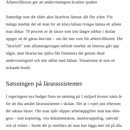
Arbetsvillkoren gör att undervisningens kvalitet sjunker.
Samtidigt som det råder akut lärarbrist lämnar allt fler yrket. För
många innebär det att man för att klara hälsan tvingas lämna ett arbete
man älskar. 70 procent av de lärare som inte längre jobbar i skolan
uppger att de gärna återvänt – om det inte vore för arbetsvillkoren. Det
”lärarlyft” som alliansregeringen införde innebär att lönerna gått upp
något, men lärarna har själva fått finansiera det genom ökad
undervisningstid och inte sällan med häl­san. Situationen är som en
tickande bomb.
Satsningen på lärarassistenter
I regeringens nya budget finns en satsning på 1 miljard kronor nästa år
för att öka anta­let lärarassistenter i skolan. Det är i ropet just eftersom
det saknas lärare. Om man själv slipper arbetsuppgifter man kan dele­
gera – som kopiering, viss dokumentation, mentorsuppdrag, rastvakt
och så vidare – borde det ju innebära att man kan lägga mer tid på alla