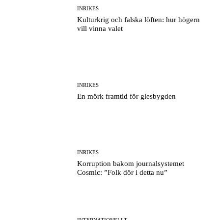
INRIKES
Kulturkrig och falska löften: hur högern
vill vinna valet
INRIKES
En mörk framtid för glesbygden
INRIKES
Korruption bakom journalsystemet
Cosmic: ”Folk dör i detta nu”
INTERNATIONELLT