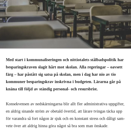
Med start i kommunaliseringen och nittiotalets stålbadspolitik har
besparingskraven slagit hårt mot skolan. Alla regeringar – oavsett
färg – har påstått sig satsa på skolan, men i dag har nio av tio
kommuner besparingskrav inskrivna i budgeten. Lärarna går på
knäna till följd av ständig personal- och resursbrist.
Konsekvensen av nedskärningarna blir allt fler administrativa upp­gifter,
en aldrig sinande ström av obetald övertid, att lärare tvingas täcka upp
för varandra så fort någon är sjuk och en konstant stress och dåligt sam­
vete över att aldrig hinna göra något så bra som man önskade.