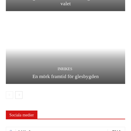
valet
INRIKES
En mörk framtid för glesbygden
Sociala medier