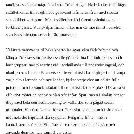
tandlöst avtal utan några konkreta förbättringar. Hade facket i det läget
i stället kallat till strejk hade gensvaret från lärarkåren med största
sannolikhet varit stort. Men i stället har fackföreningsledningen
förblivit pas­siv. Kampviljan finns, vilket märkts inte minst i rörelser
som Förskoleupproret och Lärarmarschen.
Vi lärare behöver ta tillbaka kontrollen över våra fackförbund och
kämpa för krav som faktiskt skulle göra skillnad: mindre klasser och
barngrupper, mer planerings­tid i förhållande till undervisningstid, och
ökad personaltäthet. På så vis skulle vi faktiskt ha möjlighet att främja
varje elevs lärande och nyfikenhet, hjälpa varje elev att nå sin fulla
potential och förvandla skolan till en faktiskt lärorik plats. Det är så vi
effektivt möter de behov skolan står inför. Sparkraven i skolan hänger
ihop med hela den nedmontering av väl­färden som pågått sedan
nittiotalet. Vi måste kämpa för att få ett slut på detta, och i slutändan
mot hela det kapitalis­tiska systemet. Pengarna finns – men i
kapitalisternas fickor. Vi måste ta resur­serna ur deras händer och
använda dem för hela samhällets bästa.