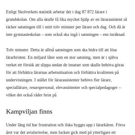
Enligt Skolverkets statistik arbetar det i dag 87 872 lärare i
grundskolan. Om alla skulle få lika mycket hjälp av en läraras­sistent så
räcker satsningen till i snitt tolv minuter per lärare och dag. Och då är
inte gymnasieskolan – som också ska ingå i satsningen – ens inräknad.
Tolv minuter. Detta är alltså satsningen som ska bidra till att lösa
lärarbristen. En miljard låter som en stor satsning, men är i själva
verket ett försök att slippa undan de insatser som skulle behöva göras
för att förbättra lärarnas arbetssituation och för­bättra kvaliteten på
undervisningen. I stäl­let för lärarassistenter behövs fler lärare,
speciallärare, resurspersonal, elevassisten­ter och specialpedagoger –
vilket det också råder brist på.
Kampviljan finns
Under lång tid har frustration och ilska byggts upp i lärarkåren. Förra
året var det avtalsrörelse, men facken gick med på ytterligare ett