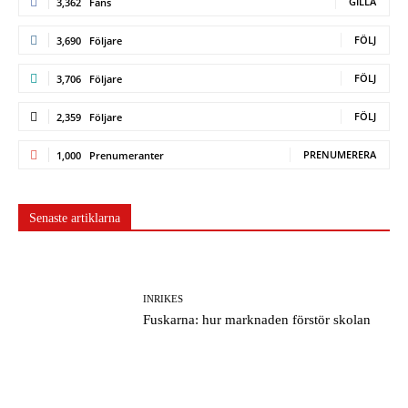
GILLA
3,362
Fans
FÖLJ
3,690
Följare
FÖLJ
3,706
Följare
FÖLJ
2,359
Följare
PRENUMERERA
1,000
Prenumeranter
Senaste artiklarna
INRIKES
Fuskarna: hur marknaden förstör skolan