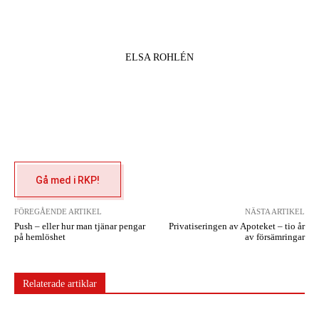
ELSA ROHLÉN
Gå med i RKP!
FÖREGÅENDE ARTIKEL
NÄSTA ARTIKEL
Push – eller hur man tjänar pengar
Privatiseringen av Apoteket – tio år
på hemlöshet
av försämringar
Relaterade artiklar