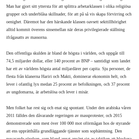
Man har gjort sitt yttersta för att splittra arbetarklassen i olika religiösa
grupper och underblåsa skillnader, för att på så vis skapa förvirring och
oenighet. Däremot har den härskande klassen oavsett sekttillhörighet
alltid kommit överens sinsemellan när deras privilegierade ställning
ifrågasatts av massorna.
Den offentliga skulden är bland de högsta i världen, och uppgår till
74,5 miljarder dollar, eller 140 procent av BNP – samtidigt som landet
har ett av världens högsta antal miljardärer per capita. Sju personer, de
flesta från klanerna Hariri och Makti, dominerar ekonomin helt, och
lever i ofantlig lyx medan 25 procent av befolkningen, och 37 procent
av ungdomarna, är arbetslösa och lever i misär.
Men folket har rest sig och enat sig spontant. Under den arabiska våren
2011 fälldes den dåvarande regeringen av massprotester, och 2015
demonstrerade som mest över 100 000 mot oförmågan hos de styrande
att ens upprätthålla grundläggande tjänster som sophämtning. Den
nuvarande rörelsen, som bland annat använt sig av taktiken att blockera