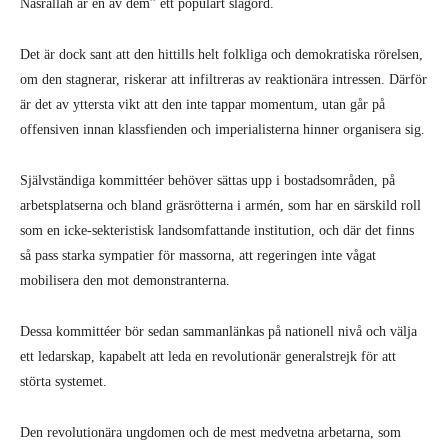
Nasrallah är en av dem” ett populärt slagord.
Det är dock sant att den hittills helt folkliga och demokratiska rörelsen,
om den stagnerar, riskerar att infiltreras av reaktionära intressen. Därför
är det av yttersta vikt att den inte tappar momentum, utan går på
offensiven innan klassfienden och imperialisterna hinner organisera sig.
Självständiga kommittéer behöver sättas upp i bostadsområden, på
arbetsplatserna och bland gräsrötterna i armén, som har en särskild roll
som en icke-sekteristisk landsomfattande institution, och där det finns
så pass starka sympatier för massorna, att regeringen inte vågat
mobilisera den mot demonstranterna.
Dessa kommittéer bör sedan sammanlänkas på nationell nivå och välja
ett ledarskap, kapabelt att leda en revolutionär generalstrejk för att
störta systemet.
Den revolutionära ungdomen och de mest medvetna arbetarna, som