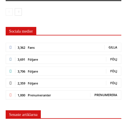
Sociala medier
GILLA
3,362
Fans
FÖLJ
3,691
Följare
FÖLJ
3,706
Följare
FÖLJ
2,359
Följare
PRENUMERERA
1,000
Prenumeranter
Senaste artiklarna