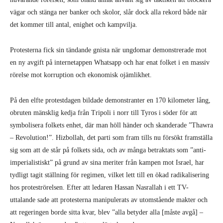
vägar och stänga ner banker och skolor, slår dock alla rekord både när
det kommer till antal, enighet och kampvilja.
Protesterna fick sin tändande gnista när ungdomar demonstrerade mot
en ny avgift på internetappen Whatsapp och har enat folket i en massiv
rörelse mot korruption och ekonomisk ojämlikhet.
På den elfte protestdagen bildade demonstranter en 170 kilometer lång,
obruten mänsklig kedja från Tripoli i norr till Tyros i söder för att
symbolisera folkets enhet, där man höll händer och skanderade ”Thawra
– Revolution!”. Hizbollah, det parti som fram tills nu försökt framställa
sig som att de står på folkets sida, och av många betraktats som ”anti-
imperialistiskt” på grund av sina meriter från kampen mot Israel, har
tydligt tagit ställning för regimen, vilket lett till en ökad radikalisering
hos proteströrelsen. Efter att ledaren Hassan Nasrallah i ett TV-
uttalande sade att protesterna manipulerats av utomstående makter och
att regeringen borde sitta kvar, blev ”alla betyder alla [måste avgå] –