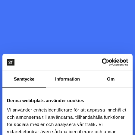
Samtycke
Information
Om
Sidan du letar efter kunde inte hittas. Den kan ha blivit flyttad,
Denna webbplats använder cookies
döpts om eller så är den inte tillgänglig just nu.
Vi använder enhetsidentifierare för att anpassa innehållet
och annonserna till användarna, tillhandahålla funktioner
Till startsidan
för sociala medier och analysera vår trafik. Vi
vidarebefordrar även sådana identifierare och annan