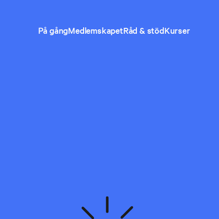
På gång
Medlemskapet
Råd & stöd
Kurser