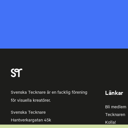
Länkar
Svenska Tecknare är en facklig förening
för visuella kreatörer.
Bli medlem
Svenska Tecknare
Tecknaren
Hantverkargatan 45k
Kolla!
112 21 Stockholm