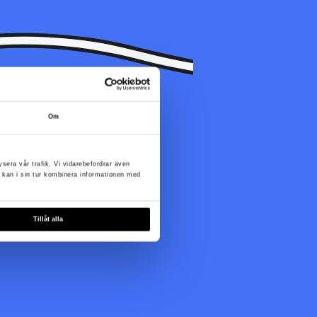
Om
te tillgänglig just nu.
ysera vår trafik. Vi vidarebefordrar även
 kan i sin tur kombinera informationen med
Tillåt alla