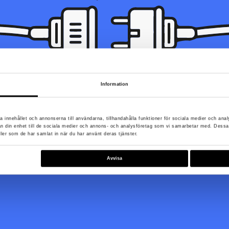
Information
unde inte hittas. Den kan ha blivit flyttad, döpts om eller så är den in
a innehållet och annonserna till användarna, tillhandahålla funktioner för sociala medier och anal
rån din enhet till de sociala medier och annons- och analysföretag som vi samarbetar med. Dessa
ller som de har samlat in när du har använt deras tjänster.
Till startsidan
Avvisa