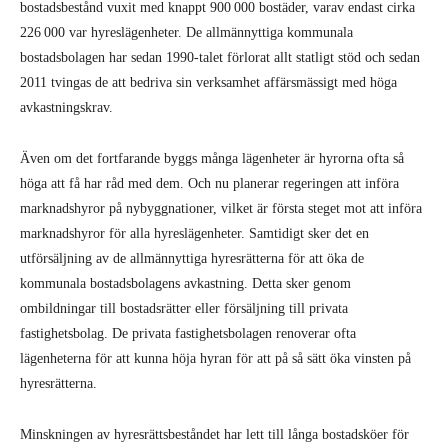
bostadsbestånd vuxit med knappt 900 000 bostäder, varav endast cirka
226 000 var hyreslägenheter. De allmännyttiga kommunala
bostadsbolagen har sedan 1990-talet förlorat allt statligt stöd och sedan
2011 tvingas de att bedriva sin verksamhet affärsmässigt med höga
avkastningskrav.
Även om det fortfarande byggs många lägenheter är hyrorna ofta så
höga att få har råd med dem. Och nu planerar regeringen att införa
marknadshyror på nybyggnationer, vilket är första steget mot att införa
marknadshyror för alla hyreslägenheter. Samtidigt sker det en
utförsäljning av de allmännyttiga hyresrätterna för att öka de
kommunala bostadsbolagens avkastning. Detta sker genom
ombildningar till bostadsrätter eller försäljning till privata
fastighetsbolag. De privata fastighetsbolagen renoverar ofta
lägenheterna för att kunna höja hyran för att på så sätt öka vinsten på
hyresrätterna.
Minskningen av hyresrättsbeståndet har lett till långa bostadsköer för