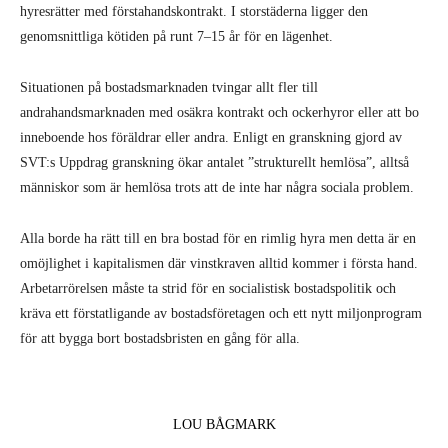
hyresrätter med förstahandskontrakt. I storstäderna ligger den
genomsnittliga kötiden på runt 7–15 år för en lägenhet.
Situationen på bostadsmarknaden tvingar allt fler till
andrahandsmarknaden med osäkra kontrakt och ockerhyror eller att bo
inneboende hos föräldrar eller andra. Enligt en granskning gjord av
SVT:s Uppdrag granskning ökar antalet ”strukturellt hemlösa”, alltså
människor som är hemlösa trots att de inte har några sociala problem.
Alla borde ha rätt till en bra bostad för en rimlig hyra men detta är en
omöjlighet i kapitalismen där vinstkraven alltid kommer i första hand.
Arbetarrörelsen måste ta strid för en socialistisk bostadspolitik och
kräva ett förstatligande av bostadsföretagen och ett nytt miljonprogram
för att bygga bort bostadsbristen en gång för alla.
LOU BÅGMARK