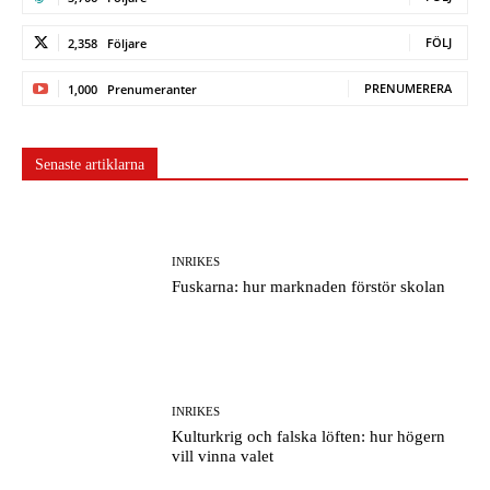
FÖLJ
2,358
Följare
PRENUMERERA
1,000
Prenumeranter
Senaste artiklarna
INRIKES
Fuskarna: hur marknaden förstör skolan
INRIKES
Kulturkrig och falska löften: hur högern
vill vinna valet