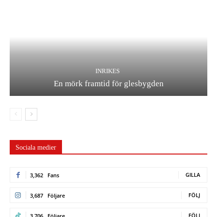
INRIKES
En mörk framtid för glesbygden
Sociala medier
GILLA
3,362
Fans
FÖLJ
3,687
Följare
FÖLJ
3,706
Följare