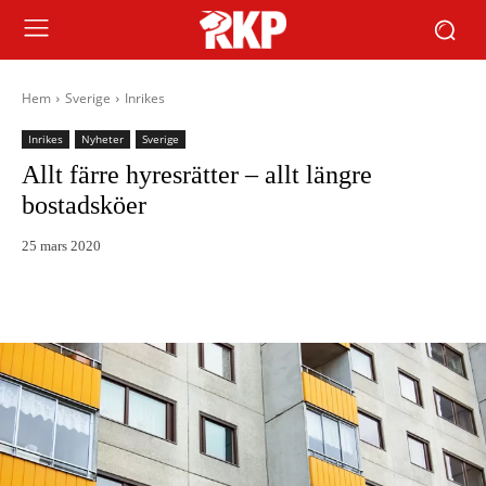
Hem
Sverige
Inrikes
Inrikes
Nyheter
Sverige
Allt färre hyresrätter – allt längre
bostadsköer
25 mars 2020