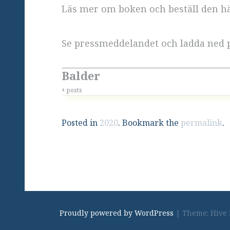
Läs mer om boken och beställ den h
Se pressmeddelandet och ladda ned 
Balder
+ posts
Posted in
2020
. Bookmark the
permalink
.
Proudly powered by WordPress
|
Theme: Hive 