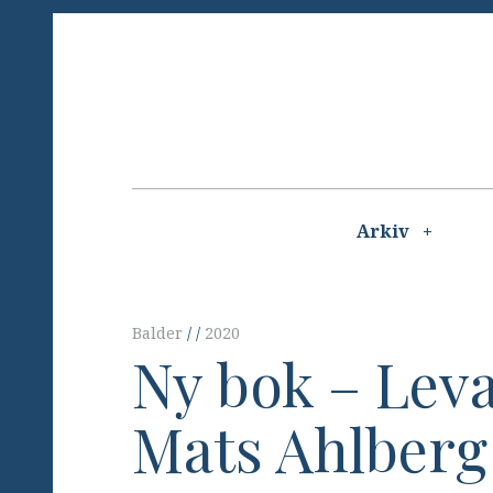
Skip
to
content
Main
navigation
Arkiv
Balder
2020
Ny bok – Lev
Mats Ahlberg