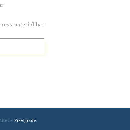
är
pressmaterial här
Footer
Lite by
Pixelgrade
.
navigation