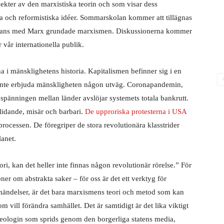
kter av den marxistiska teorin och som visar dess
ska och reformistiska idéer. Sommarskolan kommer att tillägnas
ammans med Marx grundade marxismen. Diskussionerna kommer
r vår internationella publik.
a i mänsklighetens historia. Kapitalismen befinner sig i en
 inte erbjuda mänskligheten någon utväg. Coronapandemin,
pänningen mellan länder avslöjar systemets totala bankrutt.
lidande, misär och barbari.
De upproriska protesterna i USA
rocessen. De föregriper de stora revolutionära klasstrider
lanet.
i, kan det heller inte finnas någon revolutionär rörelse.” För
ner om abstrakta saker – för oss är det ett verktyg för
av händelser, är det bara marxismens teori och metod som kan
m vill förändra samhället. Det är samtidigt är det lika viktigt
deologin som sprids genom den borgerliga statens media,