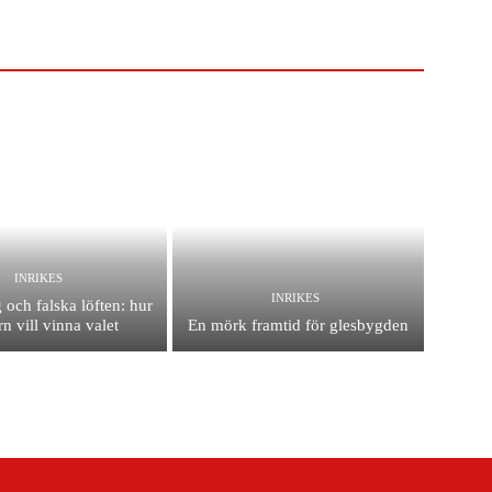
INRIKES
INRIKES
 och falska löften: hur
n vill vinna valet
En mörk framtid för glesbygden