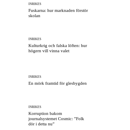
INRIKES
Fuskarna: hur marknaden förstör
skolan
INRIKES
Kulturkrig och falska löften: hur
högern vill vinna valet
INRIKES
En mörk framtid för glesbygden
INRIKES
Korruption bakom
journalsystemet Cosmic: ”Folk
dör i detta nu”