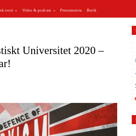
sk teori
Video & podcast
Prenumerera
Butik
tiskt Universitet 2020 –
ar!