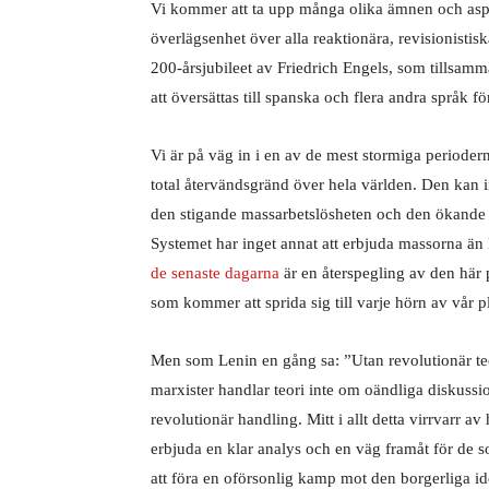
Vi kommer att ta upp många olika ämnen och aspe
överlägsenhet över alla reaktionära, revisionisti
200-årsjubileet av Friedrich Engels, som tills
att översättas till spanska och flera andra språk fö
Vi är på väg in i en av de mest stormiga periodern
total återvändsgränd över hela världen. Den kan
den stigande massarbetslösheten och den ökande s
Systemet har inget annat att erbjuda massorna än 
de senaste dagarna
är en återspegling av den här p
som kommer att sprida sig till varje hörn av vår p
Men som Lenin en gång sa: ”Utan revolutionär teor
marxister handlar teori inte om oändliga diskussio
revolutionär handling. Mitt i allt detta virrvarr 
erbjuda en klar analys och en väg framåt för de so
att föra en oförsonlig kamp mot den borgerliga i