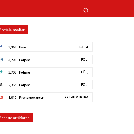
Sociala medier
GILLA
3,362
Fans
FÖLJ
3,705
Följare
FÖLJ
3,707
Följare
FÖLJ
2,358
Följare
PRENUMERERA
1,010
Prenumeranter
Senaste artiklarna