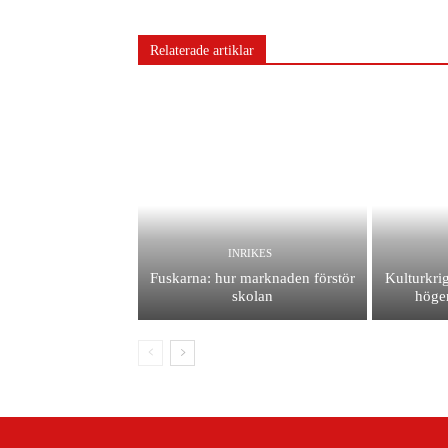
Relaterade artiklar
INRIKES
Fuskarna: hur marknaden förstör
Kulturkrig
skolan
höger