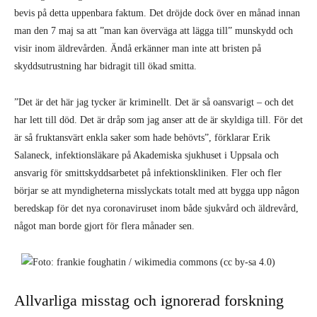
bevis på detta uppenbara faktum. Det dröjde dock över en månad innan
man den 7 maj sa att ”man kan överväga att lägga till” munskydd och
visir inom äldrevården. Ändå erkänner man inte att bristen på
skyddsutrustning har bidragit till ökad smitta.
”Det är det här jag tycker är kriminellt. Det är så oansvarigt – och det
har lett till död. Det är dråp som jag anser att de är skyldiga till. För det
är så fruktansvärt enkla saker som hade behövts”, förklarar Erik
Salaneck, infektionsläkare på Akademiska sjukhuset i Uppsala och
ansvarig för smittskyddsarbetet på infektionskliniken. Fler och fler
börjar se att myndigheterna misslyckats totalt med att bygga upp någon
beredskap för det nya coronaviruset inom både sjukvård och äldrevård,
något man borde gjort för flera månader sen.
Allvarliga misstag och ignorerad forskning