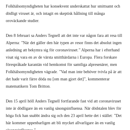
Folkhälsomyndigheten har konsekvent underskattat hur smittsamt och
dödligt viruset är, och intagit en skeptisk hållning till många
oroväckande studier.
Den 8 februari sa Anders Tegnell att det inte var någon fara att resa till
Alperna: ”När det gäller den här typen av resor finns det absolut ingen
anledning att bekymra sig för coronaviruset.” Alperna har i efterhand
visat sig vara en av de värsta smitthärdarna i Europa. Flera forskare
förespråkade karantän vid hemkomst för samtliga alpresenärer, men
Folkhälsomyndigheten vägrade. ”Vad man inte behöver tvivla på är att
det hade varit färre döda nu [om man gjort det]”, kommenterar
matematikern Tom Britton.
Den 15 april höll Anders Tegnell fortfarande fast vid att coronaviruset
inte är dödligare än en vanlig säsongsinfluensa. När dödstalen blev för
höga fick han snabbt ändra sig och den 23 april hette det i stället: ”Det
här kommer uppenbarligen att bli mycket allvarligare än en vanlig