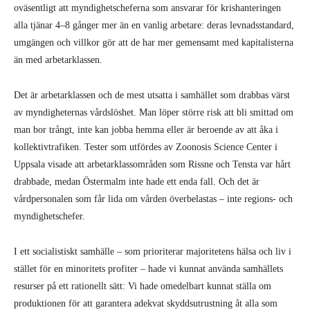
oväsentligt att myndighetscheferna som ansvarar för krishanteringen
alla tjänar 4–8 gånger mer än en vanlig arbetare: deras levnadsstandard,
umgängen och villkor gör att de har mer gemensamt med kapitalisterna
än med arbetarklassen.
Det är arbetarklassen och de mest utsatta i samhället som drabbas värst
av myndigheternas vårdslöshet. Man löper större risk att bli smittad om
man bor trångt, inte kan jobba hemma eller är beroende av att åka i
kollektivtrafiken. Tester som utfördes av Zoonosis Science Center i
Uppsala visade att arbetarklassområden som Rissne och Tensta var hårt
drabbade, medan Östermalm inte hade ett enda fall. Och det är
vårdpersonalen som får lida om vården överbelastas – inte regions- och
myndighetschefer.
I ett socialistiskt samhälle – som prioriterar majoritetens hälsa och liv i
stället för en minoritets profiter – hade vi kunnat använda samhällets
resurser på ett rationellt sätt: Vi hade omedelbart kunnat ställa om
produktionen för att garantera adekvat skyddsutrustning åt alla som