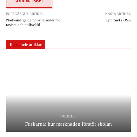
Gå med i RKP!
FÖREGÅENDE ARTIKEL
NÄSTA ARTIKEL
Nödvändiga demonstrationer mot
Upproret i USA
rasism och polisvåld
Relaterade artiklar
INRIKES
Fuskarna: hur marknaden förstör skolan