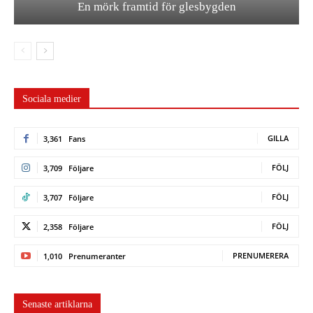
En mörk framtid för glesbygden
Sociala medier
GILLA
3,361
Fans
FÖLJ
3,709
Följare
FÖLJ
3,707
Följare
FÖLJ
2,358
Följare
PRENUMERERA
1,010
Prenumeranter
Senaste artiklarna