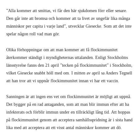
”Alla kommer att smittas, vi får den här sjukdomen förr eller senare.
Den går inte att bromsa och kommer att ta livet av ungefär lika många
människor per capita i varje land”, utvecklar Giesecke. Som att det inte
spelar någon roll vad man gör.
Olika förhoppningar om att man kommer att få flockimmunitet
återkommer ständigt i myndigheternas uttalanden. Enligt Stockholms
länsstyrelse fanns den 21 april ”tecken på flockimmunitet” i Stockholm,
vilket Giesecke snabbt höll med om. I mitten av april sa Anders Tegnell
att han tror att vi uppnår flockimmunitet innan vi har ett vaccin.
Sanningen är att ingen ens vet om flockimmunitet är möjligt att uppnå.
Det bygger på en rad antaganden, som att man blir immun efter att ha
infekterats och förblir immun under en tillräckligt lång tid. Att hoppas
på flockimmunitet genom att acceptera samhällsspridning är i sista hand
lika med att acceptera att ett visst antal människor kommer att dö.