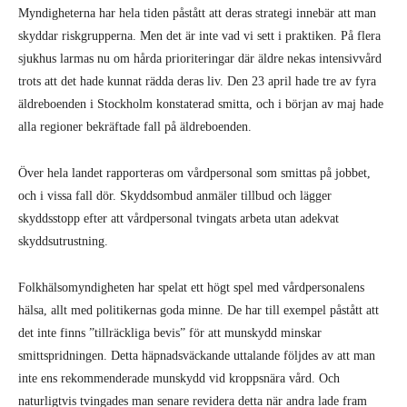
Myndigheterna har hela tiden påstått att deras strategi innebär att man
skyddar riskgrupperna. Men det är inte vad vi sett i praktiken. På flera
sjukhus larmas nu om hårda prioriteringar där äldre nekas intensivvård
trots att det hade kunnat rädda deras liv. Den 23 april hade tre av fyra
äldreboenden i Stockholm konstaterad smitta, och i början av maj hade
alla regioner bekräftade fall på äldreboenden.
Över hela landet rapporteras om vårdpersonal som smittas på jobbet,
och i vissa fall dör. Skyddsombud anmäler tillbud och lägger
skyddsstopp efter att vårdpersonal tvingats arbeta utan adekvat
skyddsutrustning.
Folkhälsomyndigheten har spelat ett högt spel med vårdpersonalens
hälsa, allt med politikernas goda minne. De har till exempel påstått att
det inte finns ”tillräckliga bevis” för att munskydd minskar
smittspridningen. Detta häpnadsväckande uttalande följdes av att man
inte ens rekommenderade munskydd vid kroppsnära vård. Och
naturligtvis tvingades man senare revidera detta när andra lade fram