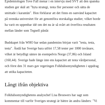
Epidemiologen Tove Fall menar i en intervju med SVT att den spanska
studien ger skäl att ”byta strategi, testa fler personer och sätta de
smittade i karantän”. Hon förklarar att det finns en oanvänd kapacitet
på svenska universitet för att genomföra storskaliga studier, vilket borde
ha varit en uppenbar idé om det nu är så svårt att överföra resultaten
mellan länder som Tegnell påstår.
Budskapet från WHO har sedan pandemins början varit ”testa, testa,
testa”. Ändå har Sverige bara utfört 17,58 tester per 1000 invånare,
vilket är betydligt sämre än exempelvis Norge (37,86) och Island
(160,44). Sverige hade länge inte ens kapacitet att testa vårdpersonal,
och först den 31 mars gav regeringen Folkhälsomyndigheten i uppdrag
att utöka kapaciteten.
Långt ifrån objektiva
Folkhälsomyndighetens analyschef Lisa Brouwers har sagt som
kommentar till varför Sveriges strategi är bättre än andra länders: ”Vi