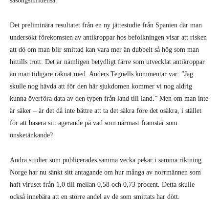
säsongsinfluensa.”
Det preliminära resultatet från en ny jättestudie från Spanien där man
undersökt förekomsten av antikroppar hos befolkningen visar att risken
att dö om man blir smittad kan vara mer än dubbelt så hög som man
hittills trott. Det är nämligen betydligt färre som utvecklat antikroppar
än man tidigare räknat med. Anders Tegnells kommentar var: ”Jag
skulle nog hävda att för den här sjukdomen kommer vi nog aldrig
kunna överföra data av den typen från land till land.” Men om man inte
är säker – är det då inte bättre att ta det säkra före det osäkra, i stället
för att basera sitt agerande på vad som närmast framstår som
önsketänkande?
Andra studier som publicerades samma vecka pekar i samma riktning.
Norge har nu sänkt sitt antagande om hur många av norrmännen som
haft viruset från 1,0 till mellan 0,58 och 0,73 procent. Detta skulle
också innebära att en större andel av de som smittats har dött.