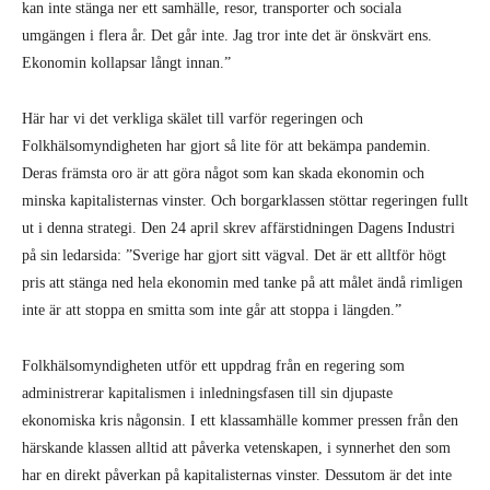
kan inte stänga ner ett samhälle, resor, transporter och sociala
umgängen i flera år. Det går inte. Jag tror inte det är önskvärt ens.
Ekonomin kollapsar långt innan.”
Här har vi det verkliga skälet till varför regeringen och
Folkhälsomyndigheten har gjort så lite för att bekämpa pandemin.
Deras främsta oro är att göra något som kan skada ekonomin och
minska kapitalisternas vinster. Och borgarklassen stöttar regeringen fullt
ut i denna strategi. Den 24 april skrev affärstidningen Dagens Industri
på sin ledarsida: ”Sverige har gjort sitt vägval. Det är ett alltför högt
pris att stänga ned hela ekonomin med tanke på att målet ändå rimligen
inte är att stoppa en smitta som inte går att stoppa i längden.”
Folkhälsomyndigheten utför ett uppdrag från en regering som
administrerar kapitalismen i inledningsfasen till sin djupaste
ekonomiska kris någonsin. I ett klassamhälle kommer pressen från den
härskande klassen alltid att påverka vetenskapen, i synnerhet den som
har en direkt påverkan på kapitalisternas vinster. Dessutom är det inte