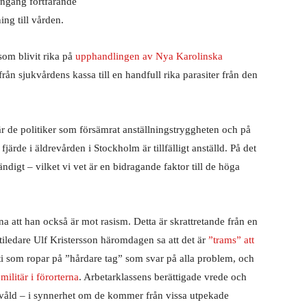
 ingång fortfarande
ng till vården.
om blivit rika på
upphandlingen av Nya Karolinska
rån sjukvårdens kassa till en handfull rika parasiter från den
 de politiker som försämrat anställningstryggheten och på
r fjärde i äldrevården i Stockholm är tillfälligt anställd. På det
ändigt – vilket vi vet är en bidragande faktor till de höga
att han också är mot rasism. Detta är skrattretande från en
artiledare Ulf Kristersson häromdagen sa att det är
”trams” att
rti som ropar på ”hårdare tag” som svar på alla problem, och
 militär i förorterna
. Arbetarklassens berättigade vrede och
 våld – i synnerhet om de kommer från vissa utpekade