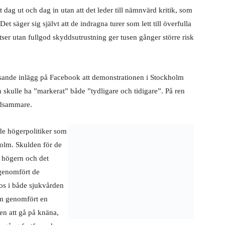
 dag ut och dag in utan att det leder till nämnvärd kritik, som
t säger sig självt att de indragna turer som lett till överfulla
ser utan fullgod skyddsutrustning ger tusen gånger större risk
osande inlägg på Facebook att demonstrationen i Stockholm
n skulle ha ”markerat” både ”tydligare och tidigare”. På ren
ldsammare.
de högerpolitiker som
kholm. Skulden för de
, högern och det
 genomfört de
os i både sjukvården
om genomfört en
en att gå på knäna,