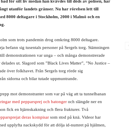
d för sitt liv medan han kvävdes till döds av polisen, har
ångt utanför landets gränser. Nu har rörelsen lett till
 med 8000 deltagare i Stockholm, 2000 i Malmö och en
ag.
kholm som trots pandemin drog omkring 8000 deltagare.
a befann sig tusentals personer på Sergels torg. Stämningen
öt till demonstrationen var unga – och många demonstrerade
 delades ut. Slagord som ”Black Lives Matter”, ”No Justice –
e över folkhavet. Från Sergels torg rörde sig
från sidorna och bilar tutade uppmuntrande.
ngrepp mot demonstranter som var på väg att ta tunnelbanan
ringar med pepparsprej och batonger
och slängde ner en
t hon fick en hjärnskakning och flera frakturer. Två
epparsprejat deras kompisar
som stod på knä. Videor har
med upplyfta nackskydd för att dölja id-numret på hjälmen,