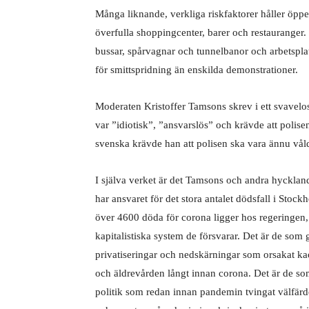
Många liknande, verkliga riskfaktorer håller öppet
överfulla shoppingcenter, barer och restauranger. De
bussar, spårvagnar och tunnelbanor och arbetsplat
för smittspridning än enskilda demonstrationer.
Moderaten Kristoffer Tamsons skrev i ett svavel
var ”idiotisk”, ”ansvarslös” och krävde att polise
svenska krävde han att polisen ska vara ännu vå
I själva verket är det Tamsons och andra hycklan
har ansvaret för det stora antalet dödsfall i Stoc
över 4600 döda för corona ligger hos regeringen
kapitalistiska system de försvarar. Det är de som
privatiseringar och nedskärningar som orsakat ka
och äldrevården långt innan corona. Det är de s
politik som redan innan pandemin tvingat välfärd