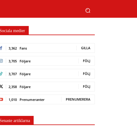
Sociala medier
GILLA
3,362
Fans
FÖLJ
3,705
Följare
FÖLJ
3,707
Följare
FÖLJ
2,358
Följare
PRENUMERERA
1,010
Prenumeranter
Senaste artiklarna