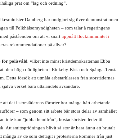
 ihåliga prat om ”lag och ordning”.
ikesminister Damberg har ondgjort sig över demonstrationen
ågan till Folkhälsomyndigheten – som talar å regeringens
r med påståenden om att vi snart
uppnått flockimmunitet i
r deras rekommendationer på allvar?
 för polisvåld
, vilket inte minst kristdemokraternas Ebba
 att den höga dödligheten i Rinkeby-Kista och Spånga-Tensta
m. Detta försök att utmåla arbetarklassen från storstädernas
i själva verket bara uttalandets avsändare.
 att det i storstädernas förorter bor många hårt arbetande
ufförer – som genom sitt arbete bär stora delar av samhället
n inte kan ”jobba hemifrån”, bostadsbristen leder till
k. Att smittspridningen blivit så stor är bara ännu ett brutalt
tt många av de som deltagit i protesterna kommer från just