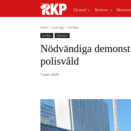
Gå med
Nyheter
Marxisti
Hem
Sverige
Inrikes
Inrikes
Nyheter
Nödvändiga demonstr
polisvåld
5 juni 2020