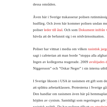
dessa områden.
Även här i Sverige trakasserar polisen rutinmässi
hudfärg. Och även här kommer polisen undan med
poliser
leder till åtal
. Och som
Dokument inifrån v
hävda att de befunnit sig i en nödvärnssituation.
Poliser har vittnat i media om vilken
rasistisk ja
sagt i cafeterian att man borde ”stoppa alla afgh
Ingen av kollegorna reagerade. 2009
avslöjades 
Niggersson” och ”Oskar Neger” i sin interna utbi
I Sverige liksom i USA är rasismen ett gift som d
att splittra arbetarklassen. Protesterna i Sverige 
Den handlar om rasismen även här på hemmaplan
höjden av cynism. Samtidigt som regeringen gör ytt
rasistisk politik. De har nyligen tillsatt
en utredni