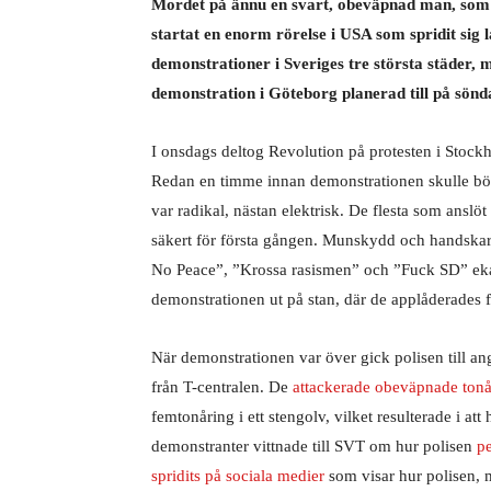
Mordet på ännu en svart, obeväpnad man, som ba
startat en enorm rörelse i USA som spridit sig l
demonstrationer i Sveriges tre största städer,
demonstration i Göteborg planerad till på sönd
I onsdags deltog Revolution på protesten i Stoc
Redan en timme innan demonstrationen skulle börj
var radikal, nästan elektrisk. De flesta som ansl
säkert för första gången. Munskydd och handskar
No Peace”, ”Krossa rasismen” och ”Fuck SD” ekad
demonstrationen ut på stan, där de applåderades 
När demonstrationen var över gick polisen till a
från T-centralen. De
attackerade obeväpnade tonå
femtonåring i ett stengolv, vilket resulterade i at
demonstranter vittnade till SVT om hur polisen
p
spridits
på sociala medier
som visar hur polisen, 