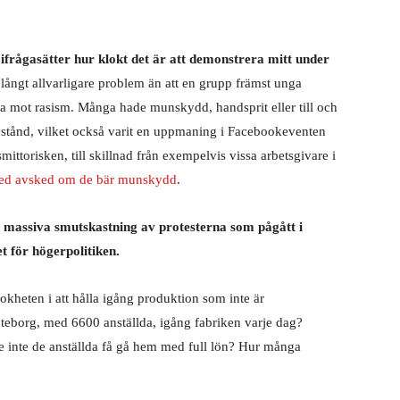
e ifrågasätter hur klokt det är att demonstrera mitt under
 långt allvarligare problem än att en grupp främst unga
era mot rasism. Många hade munskydd, handsprit eller till och
avstånd, vilket också varit en uppmaning i Facebookeventen
 smittorisken, till skillnad från exempelvis vissa arbetsgivare i
med avsked om de bär munskydd
.
en massiva smutskastning av protesterna som pågått i
t för högerpolitiken.
okheten i att hålla igång produktion som inte är
teborg, med 6600 anställda, igång fabriken varje dag?
de inte de anställda få gå hem med full lön? Hur många