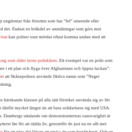
gt ungdomar från förorten som har ”fel” utseende eller
 det. Endast en bråkdel av anmälningar som görs mot
isat
kan poliser som mördat oftast komma undan med att
rgong som råder inom poliskåren
. Ett exempel var en polis som
aner i ett plan och flyga över Afghanistan och öppna luckan”.
det
att Skånepolisen använde fiktiva namn som ”Neger
ldning.
en härskande klassen på alla sätt försöker använda sig av för
går därför mycket längre än att bara solidarisera sig med USA.
. Dambergs uttalande om demonstranternas oansvarighet är
erst lite för att rädda liv, genomför de just nu en allt mer
ng
för att göra det lättare att utvisa de som begått brott. Och en