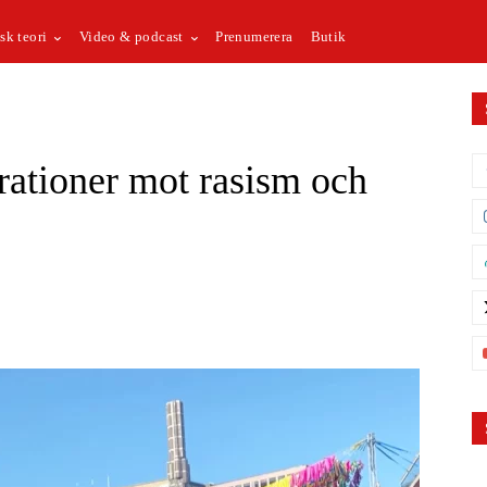
sk teori
Video & podcast
Prenumerera
Butik
ationer mot rasism och