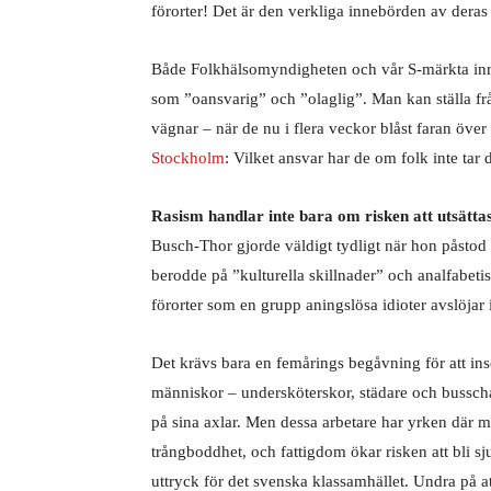
förorter! Det är den verkliga innebörden av deras
Både Folkhälsomyndigheten och vår S-märkta inr
som ”oansvarig” och ”olaglig”. Man kan ställa fr
vägnar – när de nu i flera veckor blåst faran öve
Stockholm
: Vilket ansvar har de om folk inte ta
Rasism handlar inte bara om risken att utsättas
Busch-Thor gjorde väldigt tydligt när hon påstod
berodde på ”kulturella skillnader” och analfabetis
förorter som en grupp aningslösa idioter avslöjar 
Det krävs bara en femårings begåvning för att inse
människor – undersköterskor, städare och busscha
på sina axlar. Men dessa arbetare har yrken där ma
trångboddhet, och fattigdom ökar risken att bli sju
uttryck för det svenska klassamhället. Undra på a