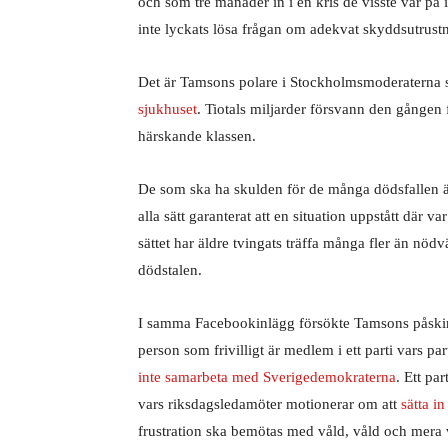
och som tre månader in i en kris de visste var på
inte lyckats lösa frågan om adekvat skyddsutrustni
Det är Tamsons polare i Stockholmsmoderaterna s
sjukhuset
. Tiotals miljarder försvann den gången f
härskande klassen.
De som ska ha skulden för de många dödsfallen är
alla sätt garanterat att en situation uppstått där va
sättet har äldre tvingats träffa många fler än nödv
dödstalen.
I samma Facebookinlägg försökte Tamsons påskina 
person som frivilligt är medlem i ett parti vars p
inte samarbeta med Sverigedemokraterna
. Ett pa
vars riksdagsledamöter motionerar om att
sätta in
frustration ska bemötas med våld, våld och mera