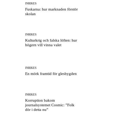
INRIKES
Fuskarna: hur marknaden förstör
skolan
INRIKES
Kulturkrig och falska löften: hur
högern vill vinna valet
INRIKES
En mörk framtid för glesbygden
INRIKES
Korruption bakom
journalsystemet Cosmic: ”Folk
dör i detta nu”