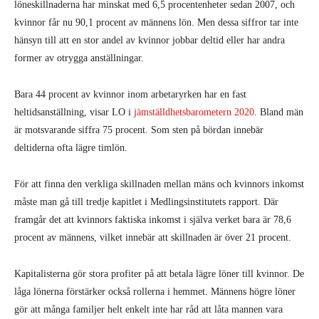
löneskillnaderna har minskat med 6,5 procentenheter sedan 2007, och
kvinnor får nu 90,1 procent av männens lön. Men dessa siffror tar inte
hänsyn till att en stor andel av kvinnor jobbar deltid eller har andra
former av otrygga anställningar.
Bara 44 procent av kvinnor inom arbetaryrken har en fast
heltidsanställning, visar LO i
jämställdhetsbarometern 2020
. Bland män
är motsvarande siffra 75 procent. Som sten på bördan innebär
deltiderna ofta lägre timlön.
För att finna den verkliga skillnaden mellan mäns och kvinnors inkomst
måste man gå till tredje kapitlet i Medlingsinstitutets rapport. Där
framgår det att kvinnors faktiska inkomst i själva verket bara är 78,6
procent av männens, vilket innebär att skillnaden är över 21 procent.
Kapitalisterna gör stora profiter på att betala lägre löner till kvinnor. De
låga lönerna förstärker också rollerna i hemmet. Männens högre löner
gör att många familjer helt enkelt inte har råd att låta mannen vara