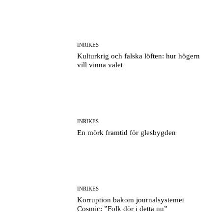
INRIKES
Kulturkrig och falska löften: hur högern
vill vinna valet
INRIKES
En mörk framtid för glesbygden
INRIKES
Korruption bakom journalsystemet
Cosmic: ”Folk dör i detta nu”