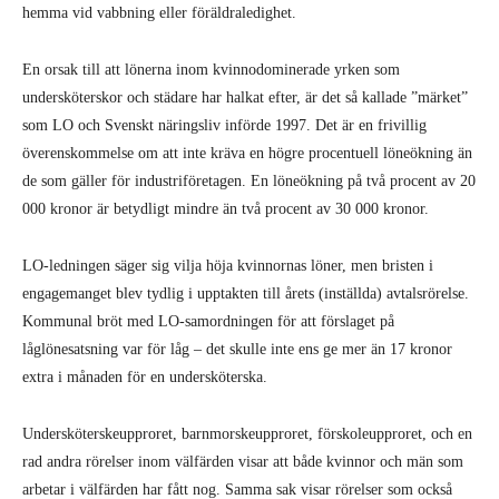
hemma vid vabbning eller föräldraledighet.
En orsak till att lönerna inom kvinnodominerade yrken som
undersköterskor och städare har halkat efter, är det så kallade ”märket”
som LO och Svenskt näringsliv införde 1997. Det är en frivillig
överenskommelse om att inte kräva en högre procentuell löneökning än
de som gäller för industriföretagen. En löneökning på två procent av 20
000 kronor är betydligt mindre än två procent av 30 000 kronor.
LO-ledningen säger sig vilja höja kvinnornas löner, men bristen i
engagemanget blev tydlig i upptakten till årets (inställda) avtalsrörelse.
Kommunal bröt med LO-samordningen för att förslaget på
låglönesatsning var för låg – det skulle inte ens ge mer än 17 kronor
extra i månaden för en undersköterska.
Undersköterskeupproret, barnmorskeupproret, förskoleupproret, och en
rad andra rörelser inom välfärden visar att både kvinnor och män som
arbetar i välfärden har fått nog. Samma sak visar rörelser som också