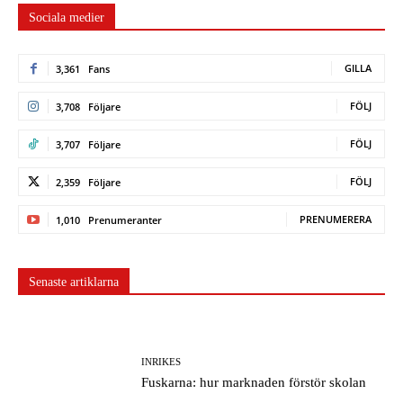
Sociala medier
GILLA
3,361
Fans
FÖLJ
3,708
Följare
FÖLJ
3,707
Följare
FÖLJ
2,359
Följare
PRENUMERERA
1,010
Prenumeranter
Senaste artiklarna
INRIKES
Fuskarna: hur marknaden förstör skolan