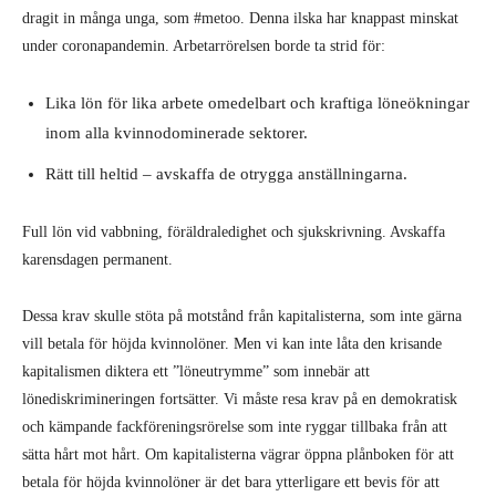
dragit in många unga, som #metoo. Denna ilska har knappast minskat
under coronapandemin. Arbetarrörelsen borde ta strid för:
Lika lön för lika arbete omedelbart och kraftiga löneökningar
inom alla kvinnodominerade sektorer.
Rätt till heltid – avskaffa de otrygga anställningarna.
Full lön vid vabbning, föräldraledighet och sjukskrivning. Avskaffa
karensdagen permanent.
Dessa krav skulle stöta på motstånd från kapitalisterna, som inte gärna
vill betala för höjda kvinnolöner. Men vi kan inte låta den krisande
kapitalismen diktera ett ”löneutrymme” som innebär att
lönediskrimineringen fortsätter. Vi måste resa krav på en demokratisk
och kämpande fackföreningsrörelse som inte ryggar tillbaka från att
sätta hårt mot hårt. Om kapitalisterna vägrar öppna plånboken för att
betala för höjda kvinnolöner är det bara ytterligare ett bevis för att