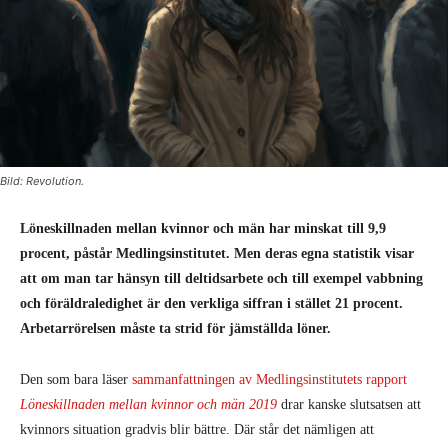
Bild: Revolution.
Löneskillnaden mellan kvinnor och män har minskat till 9,9
procent, påstår Medlingsinstitutet. Men deras egna statistik visar
att om man tar hänsyn till deltidsarbete och till exempel vabbning
och föräldraledighet är den verkliga siffran i stället 21 procent.
Arbetarrörelsen måste ta strid för jämställda löner.
Den som bara läser
sammanfattningen av Medlingsinstitutets rapport
Löneskillnaden mellan kvinnor och män 2019
drar kanske slutsatsen att
kvinnors situation gradvis blir bättre. Där står det nämligen att