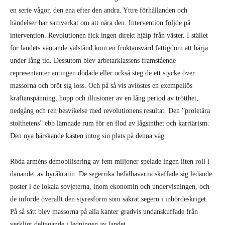
en serie vågor, den ena efter den andra. Yttre förhållanden och
händelser har samverkat om att nära den. Intervention följde på
intervention. Revolutionen fick ingen direkt hjälp från väster. I stället
för landets väntande välstånd kom en fruktansvärd fattigdom att härja
under lång tid. Dessutom blev arbetarklassens framstående
representanter antingen dödade eller också steg de ett stycke över
massorna och bröt sig loss. Och på så vis avlöstes en exempellös
kraftanspänning, hopp och illusioner av en lång period av trötthet,
nedgång och ren besvikelse med revolutionens resultat. Den ”proletära
stolthetens” ebb lämnade rum för en flod av lågsinthet och karriärism.
Den nya härskande kasten intog sin plats på denna våg.
Röda arméns demobilisering av fem miljoner spelade ingen liten roll i
danandet av byråkratin. De segerrika befälhavarna skaffade sig ledande
poster i de lokala sovjeterna, inom ekonomin och undervisningen, och
de införde överallt den styresform som säkrat segern i inbördeskriget.
På så sätt blev massorna på alla kanter gradvis undanskuffade från
verkligt deltagande i ledningen av landet.