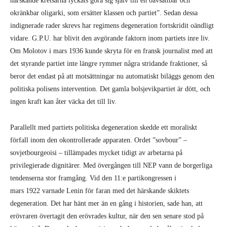
härskande kretsarna lyckats göra sig själv till en oavsättbar och
okränkbar oligarki, som ersätter klassen och partiet”. Sedan dessa
indignerade rader skrevs har regimens degeneration fortskridit oändligt
vidare. G.P.U. har blivit den avgörande faktorn inom partiets inre liv.
Om Molotov i mars 1936 kunde skryta för en fransk journalist med att
det styrande partiet inte längre rymmer några stridande fraktioner, så
beror det endast på att motsättningar nu automatiskt biläggs genom den
politiska polisens intervention. Det gamla bolsjevikpartiet är dött, och
ingen kraft kan åter väcka det till liv.
Parallellt med partiets politiska degeneration skedde ett moraliskt
förfall inom den okontrollerade apparaten. Ordet ”sovbour” –
sovjetbourgeoisi – tillämpades mycket tidigt av arbetarna på
privilegierade dignitärer. Med övergången till NEP vann de borgerliga
tendenserna stor framgång. Vid den 11:e partikongressen i
mars 1922 varnade Lenin för faran med det härskande skiktets
degeneration. Det har hänt mer än en gång i historien, sade han, att
erövraren övertagit den erövrades kultur, när den sen senare stod på