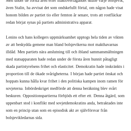
Men under de första åren efter maktövertagandet skulle varje bolsjevik,
även Stalin, ha avvisat det som ondskefullt förtal, om någon hade visat
honom bilden av partiet tio eller femton år senare, trots att rostfläckar
redan börjat synas på partiets administrativa apparat.
Lenins och hans kollegers uppmärksamhet upptogs hela tiden av vikten
av att beskydda gemene man bland bolsjevikerna mot makthavarnas
illdåd. Men partiets nära anslutning till och ibland sammansmältningen
med statsapparaten hade redan under de första åren hunnit påtagligt
skada partistyrelsens frihet och elasticitet. Demokratin hade inskränkts i
proportion till de ökade svårigheterna. I början hade partiet önskat och
hoppats kunna hålla kvar frihet i den politiska kampen inom ramen för
sovjeterna. Inbördeskriget medförde att denna beräkning blev svårt
beskuren. Oppositionspartierna förbjöds ett efter ett. Denna åtgärd, som
uppenbart stod i konflikt med sovjetdemokratins anda, betraktades inte
som en princip utan som en episodisk akt av självförsvar från
bolsjevikledarnas sida.