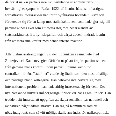
då börjat nalkas partiets inre liv uteslutande ur administrativ
bekvämlighetssynpunkt. Redan 1922, då Lenins hälsa som hastigast
förbättrades, förskräcktes han inför byråkratins hotande tillväxt och
förberedde sig för en kamp mot stalinfraktionen, som hade gjort sig till
partimaskinens axel som ett första steg mot behärskandet av
statsmaskineriet. Ett nytt slaganfall och därpå döden hindrade Lenin
från att mäta sina krafter med denna interna reaktion.
Alla Stalins ansträngningar, vid den tidpunkten i samarbete med
Zinovjev och Kamenev, gick därifrån ut på att frigöra partimaskinen
från gemene mans kontroll inom partiet. I denna kamp för
centralkommitténs ”stabilitet” visade sig Stalin som den mest uthållige
och pålitlige bland kollegerna. Han behövde inte besvära sig med
internationella problem; han hade aldrig intresserat sig för dem. Det
nya härskande skiktets småborgerliga utblick var hans egen utblick. Han
trodde i sitt innersta att uppgiften att skapa socialism var nationell och
av naturen något administrativt. Han såg på Komintern som ett
nödvändigt ont, som så vitt möjligt skulle användas för utrikespolitiska