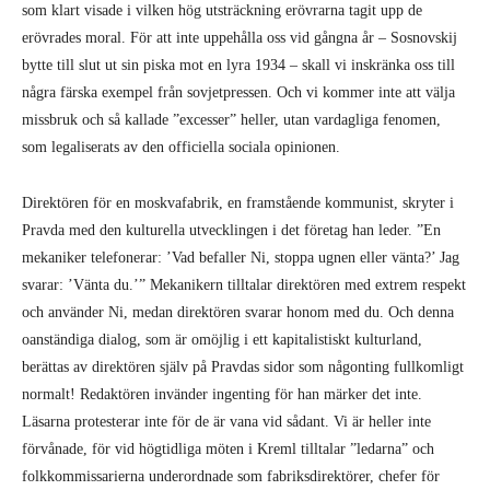
som klart visade i vilken hög utsträckning erövrarna tagit upp de
erövrades moral. För att inte uppehålla oss vid gångna år – Sosnovskij
bytte till slut ut sin piska mot en lyra 1934 – skall vi inskränka oss till
några färska exempel från sovjetpressen. Och vi kommer inte att välja
missbruk och så kallade ”excesser” heller, utan vardagliga fenomen,
som legaliserats av den officiella sociala opinionen.
Direktören för en moskvafabrik, en framstående kommunist, skryter i
Pravda med den kulturella utvecklingen i det företag han leder. ”En
mekaniker telefonerar: ’Vad befaller Ni, stoppa ugnen eller vänta?’ Jag
svarar: ’Vänta du.’” Mekanikern tilltalar direktören med extrem respekt
och använder Ni, medan direktören svarar honom med du. Och denna
oanständiga dialog, som är omöjlig i ett kapitalistiskt kulturland,
berättas av direktören själv på Pravdas sidor som någonting fullkomligt
normalt! Redaktören invänder ingenting för han märker det inte.
Läsarna protesterar inte för de är vana vid sådant. Vi är heller inte
förvånade, för vid högtidliga möten i Kreml tilltalar ”ledarna” och
folkkommissarierna underordnade som fabriksdirektörer, chefer för