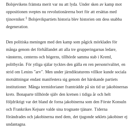
Bolsjevikens främsta merit var nu att lyda. Under sken av kamp mot
oppositionen sveptes nu revolutionärerna bort för att ersättas med
1
tjinovniker.
Bolsjevikpartiets historia blev historien om dess snabba
degeneration.
Den politiska meningen med den kamp som pågick mörklades för
många genom det förhållandet att alla tre grupperingarnas ledare,
vänsterns, centerns och högerns, tillhörde samma stab i Kreml,
politbyrån. För ytliga själar tycktes den gälla en ren personrivalitet, en
strid om Lenins ”arv”. Men under järndiktaturens villkor kunde sociala
motsättningar endast manifestera sig genom det härskande partiets
institutioner. Många termidorianer framträdde på sin tid ur jakobinernas
krets. Bonaparte tillhörde själv den kretsen i tidiga år och helt
följdriktigt var det bland de forna jakobinerna som den Förste Konsuln
och Frankrikes Kejsare valde sina trognaste tjänare. Tiderna
förändrades och jakobinerna med dem, det tjugonde seklets jakobiner ej
undantagna.