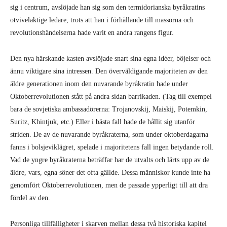
sig i centrum, avslöjade han sig som den termidorianska byråkratins
otvivelaktige ledare, trots att han i förhållande till massorna och
revolutionshändelserna hade varit en andra rangens figur.
Den nya härskande kasten avslöjade snart sina egna idéer, böjelser och
ännu viktigare sina intressen. Den överväldigande majoriteten av den
äldre generationen inom den nuvarande byråkratin hade under
Oktoberrevolutionen stått på andra sidan barrikaden. (Tag till exempel
bara de sovjetiska ambassadörerna: Trojanovskij, Maiskij, Potemkin,
Suritz, Khintjuk, etc.) Eller i bästa fall hade de hållit sig utanför
striden. De av de nuvarande byråkraterna, som under oktoberdagarna
fanns i bolsjeviklägret, spelade i majoritetens fall ingen betydande roll.
Vad de yngre byråkraterna beträffar har de utvalts och lärts upp av de
äldre, vars, egna söner det ofta gällde. Dessa människor kunde inte ha
genomfört Oktoberrevolutionen, men de passade ypperligt till att dra
fördel av den.
Personliga tillfälligheter i skarven mellan dessa två historiska kapitel