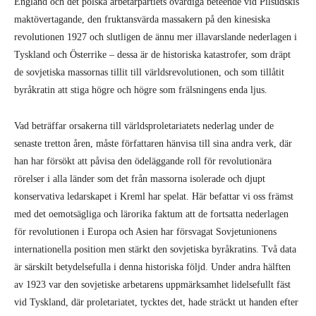
England och det polska arbetarpartiets ovärdiga beteende vid Pilsudskis
maktövertagande, den fruktansvärda massakern på den kinesiska
revolutionen 1927 och slutligen de ännu mer illavarslande nederlagen i
Tyskland och Österrike – dessa är de historiska katastrofer, som dräpt
de sovjetiska massornas tillit till världsrevolutionen, och som tillåtit
byråkratin att stiga högre och högre som frälsningens enda ljus.
Vad beträffar orsakerna till världsproletariatets nederlag under de
senaste tretton åren, måste författaren hänvisa till sina andra verk, där
han har försökt att påvisa den ödeläggande roll för revolutionära
rörelser i alla länder som det från massorna isolerade och djupt
konservativa ledarskapet i Kreml har spelat. Här befattar vi oss främst
med det oemotsägliga och lärorika faktum att de fortsatta nederlagen
för revolutionen i Europa och Asien har försvagat Sovjetunionens
internationella position men stärkt den sovjetiska byråkratins. Två data
är särskilt betydelsefulla i denna historiska följd. Under andra hälften
av 1923 var den sovjetiske arbetarens uppmärksamhet lidelsefullt fäst
vid Tyskland, där proletariatet, tycktes det, hade sträckt ut handen efter