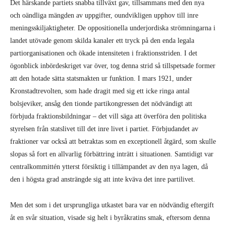
Det härskande partiets snabba tillväxt gav, tillsammans med den nya
och oändliga mängden av uppgifter, oundvikligen upphov till inre
meningsskiljaktigheter. De oppositionella underjordiska strömningarna i
landet utövade genom skilda kanaler ett tryck på den enda legala
partiorganisationen och ökade intensiteten i fraktionsstriden. I det
ögonblick inbördeskriget var över, tog denna strid så tillspetsade former
att den hotade sätta statsmakten ur funktion. I mars 1921, under
Kronstadtrevolten, som hade dragit med sig ett icke ringa antal
bolsjeviker, ansåg den tionde partikongressen det nödvändigt att
förbjuda fraktionsbildningar – det vill säga att överföra den politiska
styrelsen från statslivet till det inre livet i partiet. Förbjudandet av
fraktioner var också att betraktas som en exceptionell åtgärd, som skulle
slopas så fort en allvarlig förbättring inträtt i situationen. Samtidigt var
centralkommittén ytterst försiktig i tillämpandet av den nya lagen, då
den i högsta grad ansträngde sig att inte kväva det inre partilivet.
Men det som i det ursprungliga utkastet bara var en nödvändig eftergift
åt en svår situation, visade sig helt i byråkratins smak, eftersom denna