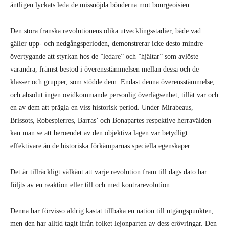
äntligen lyckats leda de missnöjda bönderna mot bourgeoisien.
Den stora franska revolutionens olika utvecklingsstadier, både vad
gäller upp- och nedgångsperioden, demonstrerar icke desto mindre
övertygande att styrkan hos de ”ledare” och ”hjältar” som avlöste
varandra, främst bestod i överensstämmelsen mellan dessa och de
klasser och grupper, som stödde dem. Endast denna överensstämmelse,
och absolut ingen ovidkommande personlig överlägsenhet, tillät var och
en av dem att prägla en viss historisk period. Under Mirabeaus,
Brissots, Robespierres, Barras’ och Bonapartes respektive herravälden
kan man se att beroendet av den objektiva lagen var betydligt
effektivare än de historiska förkämparnas speciella egenskaper.
Det är tillräckligt välkänt att varje revolution fram till dags dato har
följts av en reaktion eller till och med kontrarevolution.
Denna har förvisso aldrig kastat tillbaka en nation till utgångspunkten,
men den har alltid tagit ifrån folket lejonparten av dess erövringar. Den