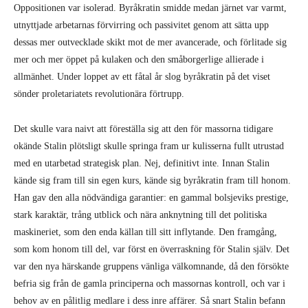
Oppositionen var isolerad. Byråkratin smidde medan järnet var varmt,
utnyttjade arbetarnas förvirring och passivitet genom att sätta upp
dessas mer outvecklade skikt mot de mer avancerade, och förlitade sig
mer och mer öppet på kulaken och den småborgerlige allierade i
allmänhet. Under loppet av ett fåtal år slog byråkratin på det viset
sönder proletariatets revolutionära förtrupp.
Det skulle vara naivt att föreställa sig att den för massorna tidigare
okände Stalin plötsligt skulle springa fram ur kulisserna fullt utrustad
med en utarbetad strategisk plan. Nej, definitivt inte. Innan Stalin
kände sig fram till sin egen kurs, kände sig byråkratin fram till honom.
Han gav den alla nödvändiga garantier: en gammal bolsjeviks prestige,
stark karaktär, trång utblick och nära anknytning till det politiska
maskineriet, som den enda källan till sitt inflytande. Den framgång,
som kom honom till del, var först en överraskning för Stalin själv. Det
var den nya härskande gruppens vänliga välkomnande, då den försökte
befria sig från de gamla principerna och massornas kontroll, och var i
behov av en pålitlig medlare i dess inre affärer. Så snart Stalin befann