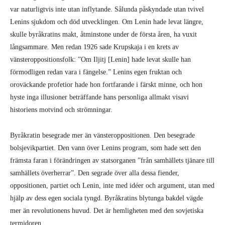
var naturligtvis inte utan inflytande. Sålunda påskyndade utan tvivel
Lenins sjukdom och död utvecklingen. Om Lenin hade levat längre,
skulle byråkratins makt, åtminstone under de första åren, ha vuxit
långsammare. Men redan 1926 sade Krupskaja i en krets av
vänsteroppositionsfolk: ”Om Iljitj [Lenin] hade levat skulle han
förmodligen redan vara i fängelse.” Lenins egen fruktan och
oroväckande profetior hade hon fortfarande i färskt minne, och hon
hyste inga illusioner beträffande hans personliga allmakt visavi
historiens motvind och strömningar.
Byråkratin besegrade mer än vänsteroppositionen. Den besegrade
bolsjevikpartiet. Den vann över Lenins program, som hade sett den
främsta faran i förändringen av statsorganen ”från samhällets tjänare till
samhällets överherrar”. Den segrade över alla dessa fiender,
oppositionen, partiet och Lenin, inte med idéer och argument, utan med
hjälp av dess egen sociala tyngd. Byråkratins blytunga bakdel vägde
mer än revolutionens huvud. Det är hemligheten med den sovjetiska
termidoren.