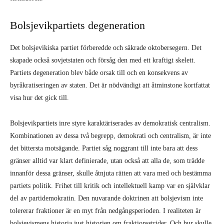
Bolsjevikpartiets degeneration
Det bolsjevikiska partiet förberedde och säkrade oktobersegern. Det
skapade också sovjetstaten och försåg den med ett kraftigt skelett.
Partiets degeneration blev både orsak till och en konsekvens av
byråkratiseringen av staten. Det är nödvändigt att åtminstone kortfattat
visa hur det gick till.
Bolsjevikpartiets inre styre karaktäriserades av demokratisk centralism.
Kombinationen av dessa två begrepp, demokrati och centralism, är inte
det bittersta motsägande. Partiet såg noggrant till inte bara att dess
gränser alltid var klart definierade, utan också att alla de, som trädde
innanför dessa gränser, skulle åtnjuta rätten att vara med och bestämma
partiets politik. Frihet till kritik och intellektuell kamp var en självklar
del av partidemokratin. Den nuvarande doktrinen att bolsjevism inte
tolererar fraktioner är en myt från nedgångsperioden. I realiteten är
bolsjevismens historia just historien om fraktionsstrider. Och hur skulle