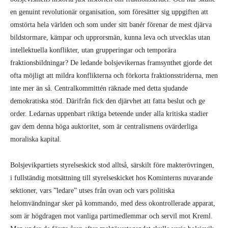
en genuint revolutionär organisation, som föresätter sig uppgiften att
omstörta hela världen och som under sitt banér förenar de mest djärva
bildstormare, kämpar och upprorsmän, kunna leva och utvecklas utan
intellektuella konflikter, utan grupperingar och temporära
fraktionsbildningar? De ledande bolsjevikernas framsynthet gjorde det
ofta möjligt att mildra konflikterna och förkorta fraktionsstriderna, men
inte mer än så. Centralkommittén räknade med detta sjudande
demokratiska stöd. Därifrån fick den djärvhet att fatta beslut och ge
order. Ledarnas uppenbart riktiga beteende under alla kritiska stadier
gav dem denna höga auktoritet, som är centralismens ovärderliga
moraliska kapital.
Bolsjevikpartiets styrelseskick stod alltså, särskilt före makterövringen,
i fullständig motsättning till styrelseskicket hos Kominterns nuvarande
sektioner, vars ”ledare” utses från ovan och vars politiska
helomvändningar sker på kommando, med dess okontrollerade apparat,
som är högdragen mot vanliga partimedlemmar och servil mot Kreml.