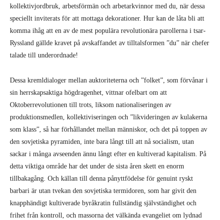
kollektivjordbruk, arbetsförmän och arbetarkvinnor med du, när dessa
speciellt inviterats för att mottaga dekorationer. Hur kan de låta bli att
komma ihåg att en av de mest populära revolutionära parollerna i tsar-
Ryssland gällde kravet på avskaffandet av tilltalsformen ”du” när chefer
talade till underordnade!
Dessa kremldialoger mellan auktoriteterna och ”folket”, som förvånar i
sin herrskapsaktiga högdragenhet, vittnar ofelbart om att
Oktoberrevolutionen till trots, liksom nationaliseringen av
produktionsmedlen, kollektiviseringen och ”likvideringen av kulakerna
som klass”, så har förhållandet mellan människor, och det på toppen av
den sovjetiska pyramiden, inte bara långt till att nå socialism, utan
sackar i många avseenden ännu långt efter en kultiverad kapitalism. På
detta viktiga område har det under de sista åren skett en enorm
tillbakagång. Och källan till denna pånyttfödelse för genuint ryskt
barbari är utan tvekan den sovjetiska termidoren, som har givit den
knapphändigt kultiverade byråkratin fullständig självständighet och
frihet från kontroll, och massorna det välkända evangeliet om lydnad