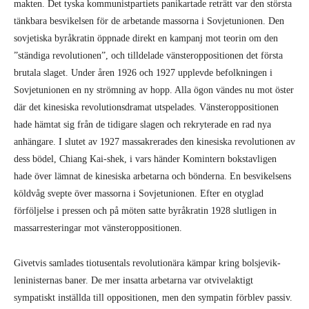
makten. Det tyska kommunistpartiets panikartade reträtt var den största
tänkbara besvikelsen för de arbetande massorna i Sovjetunionen. Den
sovjetiska byråkratin öppnade direkt en kampanj mot teorin om den
”ständiga revolutionen”, och tilldelade vänsteroppositionen det första
brutala slaget. Under åren 1926 och 1927 upplevde befolkningen i
Sovjetunionen en ny strömning av hopp. Alla ögon vändes nu mot öster
där det kinesiska revolutionsdramat utspelades. Vänsteroppositionen
hade hämtat sig från de tidigare slagen och rekryterade en rad nya
anhängare. I slutet av 1927 massakrerades den kinesiska revolutionen av
dess bödel, Chiang Kai-shek, i vars händer Komintern bokstavligen
hade över lämnat de kinesiska arbetarna och bönderna. En besvikelsens
köldvåg svepte över massorna i Sovjetunionen. Efter en otyglad
förföljelse i pressen och på möten satte byråkratin 1928 slutligen in
massarresteringar mot vänsteroppositionen.
Givetvis samlades tiotusentals revolutionära kämpar kring bolsjevik-
leninisternas baner. De mer insatta arbetarna var otvivelaktigt
sympatiskt inställda till oppositionen, men den sympatin förblev passiv.