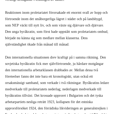
Reaktionen inom proletariatet förorsakade ett enormt svall av hopp och
förtroende inom det småborgerliga lägret i städer och på landsbygd,
som NEP väckt till nytt liv, och som växte sig djärvare och djärvare.
Den unga byråkratin, som först hade uppstått som proletariatets ombud,
började nu känna sig som medlare mellan klasserna. Dess
självständighet ökade från månad till månad.
Den internationella situationen drev kraftigt på i samma riktning. Den
sovjetiska byråkratin fick mer självförtroende, ju hårdare motgångar
den internationella arbetarklassen drabbades av. Mellan dessa två
företeelser fanns det inte bara ett kronologiskt, utan också ett
orsaksmässigt samband, som verkade i två riktningar. Byråkratins ledare
medverkade till proletariatets nederlag; nederlagen medverkade till
byråkratins tillväxt. Det krossade upproret i Bulgarien och det tyska
arbetarpartiets nesliga reträtt 1923, kollapsen för det estniska
upprorsförsöket 1924, den förrädiska likvideringen av generalstrejken i