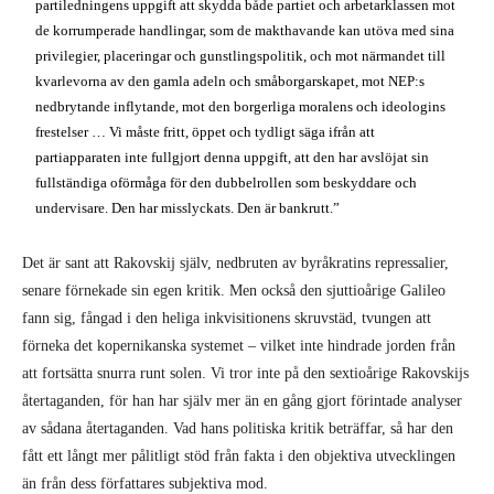
partiledningens uppgift att skydda både partiet och arbetarklassen mot
de korrumperade handlingar, som de makthavande kan utöva med sina
privilegier, placeringar och gunstlingspolitik, och mot närmandet till
kvarlevorna av den gamla adeln och småborgarskapet, mot NEP:s
nedbrytande inflytande, mot den borgerliga moralens och ideologins
frestelser … Vi måste fritt, öppet och tydligt säga ifrån att
partiapparaten inte fullgjort denna uppgift, att den har avslöjat sin
fullständiga oförmåga för den dubbelrollen som beskyddare och
undervisare. Den har misslyckats. Den är bankrutt.”
Det är sant att Rakovskij själv, nedbruten av byråkratins repressalier,
senare förnekade sin egen kritik. Men också den sjuttioårige Galileo
fann sig, fångad i den heliga inkvisitionens skruvstäd, tvungen att
förneka det kopernikanska systemet – vilket inte hindrade jorden från
att fortsätta snurra runt solen. Vi tror inte på den sextioårige Rakovskijs
återtaganden, för han har själv mer än en gång gjort förintade analyser
av sådana återtaganden. Vad hans politiska kritik beträffar, så har den
fått ett långt mer pålitligt stöd från fakta i den objektiva utvecklingen
än från dess författares subjektiva mod.