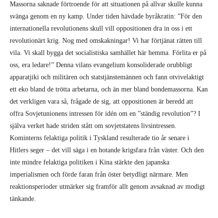
Massorna saknade förtroende för att situationen på allvar skulle kunna
svänga genom en ny kamp. Under tiden hävdade byråkratin: ”För den
internationella revolutionens skull vill oppositionen dra in oss i ett
revolutionärt krig. Nog med omskakningar! Vi har förtjänat rätten till
vila. Vi skall bygga det socialistiska samhället här hemma. Förlita er på
oss, era ledare!” Denna vilans evangelium konsoliderade orubbligt
apparatjiki och militären och statstjänstemännen och fann otvivelaktigt
ett eko bland de trötta arbetarna, och än mer bland bondemassorna. Kan
det verkligen vara så, frågade de sig, att oppositionen är beredd att
offra Sovjetunionens intressen för idén om en ”ständig revolution”? I
själva verket hade striden stått om sovjetstatens livsintressen.
Kominterns felaktiga politik i Tyskland resulterade tio år senare i
Hitlers seger – det vill säga i en hotande krigsfara från väster. Och den
inte mindre felaktiga politiken i Kina stärkte den japanska
imperialismen och förde faran från öster betydligt närmare. Men
reaktionsperioder utmärker sig framför allt genom avsaknad av modigt
tänkande.