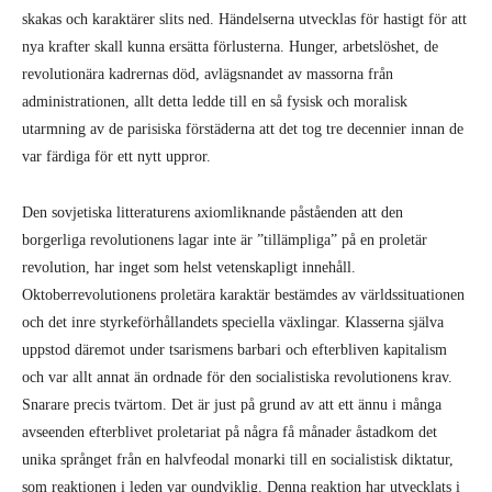
skakas och karaktärer slits ned. Händelserna utvecklas för hastigt för att
nya krafter skall kunna ersätta förlusterna. Hunger, arbetslöshet, de
revolutionära kadrernas död, avlägsnandet av massorna från
administrationen, allt detta ledde till en så fysisk och moralisk
utarmning av de parisiska förstäderna att det tog tre decennier innan de
var färdiga för ett nytt uppror.
Den sovjetiska litteraturens axiomliknande påståenden att den
borgerliga revolutionens lagar inte är ”tillämpliga” på en proletär
revolution, har inget som helst vetenskapligt innehåll.
Oktoberrevolutionens proletära karaktär bestämdes av världssituationen
och det inre styrkeförhållandets speciella växlingar. Klasserna själva
uppstod däremot under tsarismens barbari och efterbliven kapitalism
och var allt annat än ordnade för den socialistiska revolutionens krav.
Snarare precis tvärtom. Det är just på grund av att ett ännu i många
avseenden efterblivet proletariat på några få månader åstadkom det
unika språnget från en halvfeodal monarki till en socialistisk diktatur,
som reaktionen i leden var oundviklig. Denna reaktion har utvecklats i