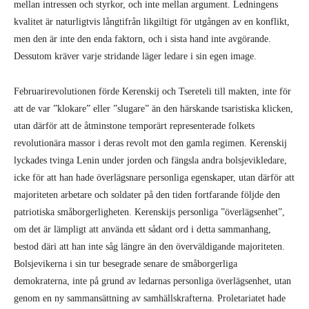
mellan intressen och styrkor, och inte mellan argument. Ledningens
kvalitet är naturligtvis långtifrån likgiltigt för utgången av en konflikt,
men den är inte den enda faktorn, och i sista hand inte avgörande.
Dessutom kräver varje stridande läger ledare i sin egen image.
Februarirevolutionen förde Kerenskij och Tsereteli till makten, inte för
att de var ”klokare” eller ”slugare” än den härskande tsaristiska klicken,
utan därför att de åtminstone temporärt representerade folkets
revolutionära massor i deras revolt mot den gamla regimen. Kerenskij
lyckades tvinga Lenin under jorden och fängsla andra bolsjevikledare,
icke för att han hade överlägsnare personliga egenskaper, utan därför att
majoriteten arbetare och soldater på den tiden fortfarande följde den
patriotiska småborgerligheten. Kerenskijs personliga ”överlägsenhet”,
om det är lämpligt att använda ett sådant ord i detta sammanhang,
bestod däri att han inte såg längre än den överväldigande majoriteten.
Bolsjevikerna i sin tur besegrade senare de småborgerliga
demokraterna, inte på grund av ledarnas personliga överlägsenhet, utan
genom en ny sammansättning av samhällskrafterna. Proletariatet hade