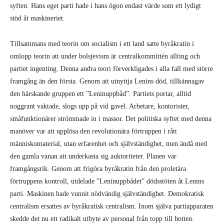
syften. Hans eget parti hade i hans ögon endast värde som ett lydigt
stöd åt maskineriet.
Tillsammans med teorin om socialism i ett land satte byråkratin i
omlopp teorin att under bolsjevism är centralkommittén allting och
partiet ingenting. Denna andra teori förverkligades i alla fall med större
framgång än den första. Genom att utnyttja Lenins död, tillkännagav
den härskande gruppen ett ”Leninuppbåd”. Partiets portar, alltid
noggrant vaktade, slogs upp på vid gavel. Arbetare, kontorister,
småfunktionärer strömmade in i massor. Det politiska syftet med denna
manöver var att upplösa den revolutionära förtruppen i rått
människomaterial, utan erfarenhet och självständighet, men ändå med
den gamla vanan att underkasta sig auktoriteter. Planen var
framgångsrik. Genom att frigöra byråkratin från den proletära
förtruppens kontroll, utdelade ”Leninuppbådet” dödsstöten åt Lenins
parti. Maskinen hade vunnit nödvändig självständighet. Demokratisk
centralism ersattes av byråkratisk centralism. Inom själva partiapparaten
skedde det nu ett radikalt utbyte av personal från topp till botten.