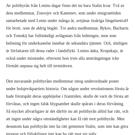
Av politbyrån från Lenins dagar finns det nu bara Stalin kvar. Två av
dess medlemmar, Zinovjev och Kamenev, som under emigranttiden
samarbetade med Lenin under många år, avtjänar tioåriga fängelsestraff
för brott, som de aldrig begått. Tre andra medlemmar, Rykov, Bucharin
och Tomskij har fullständigt avlägsnats från ledningen, men som
belöning för underkastelse innehar de sekundära tjänster. Och, slutligen
är författaren till dessa rader i landsflykt. Lenins änka, Krupskaja, är
också under misstanke, eftersom hon trots alla ansträngningar icke
förmått anpassa sig helt till termidoren.
Den nuvarande politbyråns medlemmar intog underordnade poster
under bolsjevikpartiets historia. Om någon under revolutionens första år
hade förutspått deras upphöjelse i framtiden, skulle de varit de första att
förvånas, och ingen falsk blygsamhet skulle spårats i deras förvåning.
Så mycket allvarligare är det därför nu att politbyrån alltid har rätt, och
att ingen under några omständigheter kan få rätt mot politbyrån. Men
dessutom kan politbyrån inte ha rätt gentemot Stalin, som inte kan göra
misstag och följaktligen inte kan ha rätt mot sig själv.