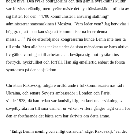
högre nivå. Den ryska bourgeoisins och den gamla byråkratins kultur
var förvisso eländig, men tyvärr måste det nya härskarskiktet ofta ta av
sig hatten för den. ”4700 kommunister i ansvarig ställning”
administrerar statsmaskinen i Moskva. ”Vem leder vem? Jag betvivlar i
hög grad, att man kan säga att kommunisterna leder denna
2
massa….”
På de efterföljande kongresserna kunde Lenin inte mer ta
till orda. Men alla hans tankar under de sista månaderna av hans aktiva
liv gällde varningar till arbetarna att beväpna sig mot byråkratins
förtryck, nyckfullhet och förfall. Han såg emellertid enbart de första
symtomen på denna sjukdom.
Christian Rakovskij, tidigare ordförande i folkkommissariernas råd i
Ukraina, och senare Sovjets ambassadör i London och Paris,
sände 1928, då han redan var landsflyktig, en kort undersökning av
sovjetbyråkratin till sina vänner, ur vilken vi flera gånger tagit citat, för
den är fortfarande det bästa som har skrivits om detta ämne.
”Enligt Lenins mening och enligt oss andra”, säger Rakovskij, ”var det