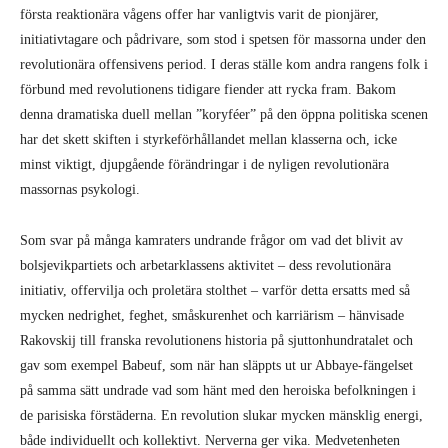
första reaktionära vågens offer har vanligtvis varit de pionjärer,
initiativtagare och pådrivare, som stod i spetsen för massorna under den
revolutionära offensivens period. I deras ställe kom andra rangens folk i
förbund med revolutionens tidigare fiender att rycka fram. Bakom
denna dramatiska duell mellan ”koryféer” på den öppna politiska scenen
har det skett skiften i styrkeförhållandet mellan klasserna och, icke
minst viktigt, djupgående förändringar i de nyligen revolutionära
massornas psykologi.
Som svar på många kamraters undrande frågor om vad det blivit av
bolsjevikpartiets och arbetarklassens aktivitet – dess revolutionära
initiativ, offervilja och proletära stolthet – varför detta ersatts med så
mycken nedrighet, feghet, småskurenhet och karriärism – hänvisade
Rakovskij till franska revolutionens historia på sjuttonhundratalet och
gav som exempel Babeuf, som när han släppts ut ur Abbaye-fängelset
på samma sätt undrade vad som hänt med den heroiska befolkningen i
de parisiska förstäderna. En revolution slukar mycken mänsklig energi,
både individuellt och kollektivt. Nerverna ger vika. Medvetenheten