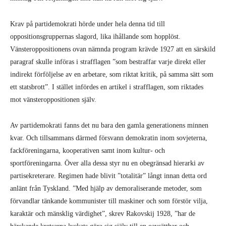
Krav på partidemokrati hörde under hela denna tid till
oppositionsgruppernas slagord, lika ihållande som hopplöst.
Vänsteroppositionens ovan nämnda program krävde 1927 att en särskild
paragraf skulle införas i strafflagen ”som bestraffar varje direkt eller
indirekt förföljelse av en arbetare, som riktat kritik, på samma sätt som
ett statsbrott”. I stället infördes en artikel i strafflagen, som riktades
mot vänsteroppositionen själv.
Av partidemokrati fanns det nu bara den gamla generationens minnen
kvar. Och tillsammans därmed försvann demokratin inom sovjeterna,
fackföreningarna, kooperativen samt inom kultur- och
sportföreningarna. Över alla dessa styr nu en obegränsad hierarki av
partisekreterare. Regimen hade blivit ”totalitär” långt innan detta ord
anlänt från Tyskland. ”Med hjälp av demoraliserande metoder, som
förvandlar tänkande kommunister till maskiner och som förstör vilja,
karaktär och mänsklig värdighet”, skrev Rakovskij 1928, ”har de