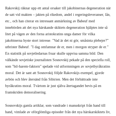
Rakovskij räknar upp ett antal orsaker till jakobinernas degeneration när
de satt vid makten – jakten på rikedom, andel i regeringsleveranser, lån,
etc., och han citerar en intressant anmärkning av Babeuf med
innebörden att det nya härskande skiktets degeneration hjälptes inte så
litet på vägen av den forna aristokratins unga damer för vilka
jakobinerna hyste stort intresse. ”Vad är det ni gör, småsinta plebejer?”
utbrister Babeuf. ”I dag omfamnar de er, men i morgon stryper de er.”
En statistik på sovjetledarnas fruar skulle uppvisa samma bild. Den
välkände sovjetiske journalisten Sosnovskij pekade på den speciella roll,
som ”bil-harem-faktorn” spelade vid utformningen av sovjetbyråkratins
moral. Det är sant att Sosnovskij följde Rakovskijs exempel, gjorde
avbön och blev återsänd från Sibirien. Men det förbättrade inte
byråkratins moral. Tvärtom är just själva återtagandet bevis på en
framskriden demoralisering.
Sosnovskijs gamla artiklar, som vandrade i manuskript från hand till
hand, vimlade av oförglömliga episoder från det nya härskarskiktets liv,