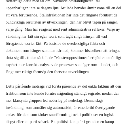
rättfärdiga detta med tal om ”växlande omständigheter” tål
uppenbarligen inte se dagens ljus. Att leda betyder åtminstone till en del
att vara förutseende. Stalinfraktionen har inte det ringaste förutsett de
oundvikliga resultaten av utvecklingen; den har blivit tagen på sängen
varje gång. Man har reagerat med rent administrativa reflexer. Varje ny
vändning har fått sin egen teori, som tagit ringa hänsyn till vad
föregående teorier lärt. På basis av de ovedersägliga fakta och
dokument som hänger samman härmed, kommer historikern att tvingas
sluta sig till att den så kallade ”vänsteroppositionen” erbjöd en omåttligt
mycket mer korrekt analys av de processer som äger rum i landet, och
långt mer riktigt förutsåg den fortsatta utvecklingen.
Detta påstående motsägs vid första påseende av det enkla faktum att den
fraktion som inte kunde förutse någonting ständigt segrade, medan den
mer klarsynta gruppen led nederlag på nederlag. Denna slags
invändning, som anmäler sig automatiskt, är emellertid övertygande
endast för dem som tänker snusförnuftigt och i politik ser en logisk
dispyt eller ett parti schack. En politisk kamp är i grunden en kamp