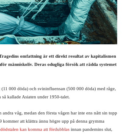
 Tragedins omfattning är ett direkt resultat av kapitalismen
 inför människoliv. Deras odugliga försök att rädda systemet
t (11 000 döda) och svininfluensan (500 000 döda) med råge,
 så kallade Asiaten under 1950-talet.
en andra våg, medan den första vågen har inte ens nått sin topp
-19 kommer att klättra ännu högre upp på denna grymma
t
dödstalen kan komma att fördubblas
innan pandemins slut,