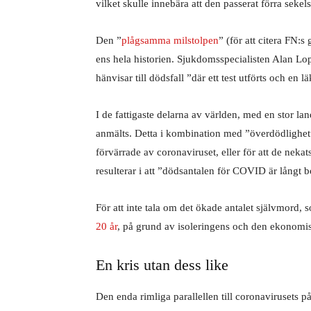
vilket skulle innebära att den passerat förra sekels
Den ”
plågsamma milstolpen
” (för att citera FN:
ens hela historien. Sjukdomsspecialisten Alan L
hänvisar till dödsfall ”där ett test utförts och en lä
I de fattigaste delarna av världen, med en stor l
anmälts. Detta i kombination med ”överdödlighe
förvärrade av coronaviruset, eller för att de neka
resulterar i att ”dödsantalen för COVID är långt 
För att inte tala om det ökade antalet självmord,
20 år
, på grund av isoleringens och den ekonomi
En kris utan dess like
Den enda rimliga parallellen till coronavirusets