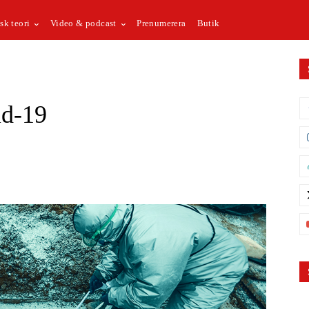
sk teori
Video & podcast
Prenumerera
Butik
id-19