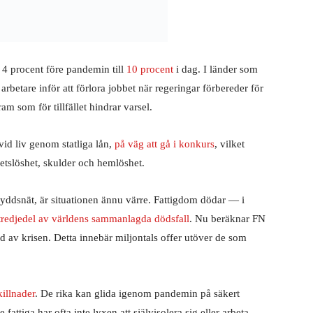
n 4 procent före pandemin till
10 procent
i dag. I länder som
 arbetare inför att förlora jobbet när regeringar förbereder för
am som för tillfället hindrar varsel.
vid liv genom statliga lån,
på väg att gå i konkurs
, vilket
betslöshet, skulder och hemlöshet.
skyddsnät, är situationen ännu värre. Fattigdom dödar — i
tredjedel av världens sammanlagda dödsfall
. Nu beräknar FN
 av krisen. Detta innebär miljontals offer utöver de som
killnader
. De rika kan glida igenom pandemin på säkert
attiga har ofta inte lyxen att självisolera sig eller arbeta