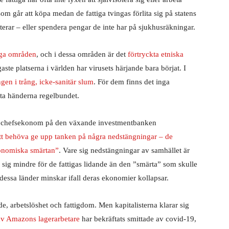
m går att köpa medan de fattiga tvingas förlita sig på statens
terar – eller spendera pengar de inte har på sjukhusräkningar.
tiga områden
, och i dessa områden är det
förtryckta etniska
igaste platserna i världen har virusets härjande bara börjat. I
gen i trång, icke-sanitär slum
. För dem finns det inga
ätta händerna regelbundet.
n, chefsekonom på den växande investmentbanken
tt behöva ge upp tanken på några nedstängningar – de
ekonomiska smärtan”
. Vare sig nedstängningar av samhället är
ar sig mindre för de fattigas lidande än den ”smärta” som skulle
 dessa länder minskar ifall deras ekonomier kollapsar.
de, arbetslöshet och fattigdom. Men kapitalisterna klarar sig
av Amazons lagerarbetare
har bekräftats smittade av covid-19,