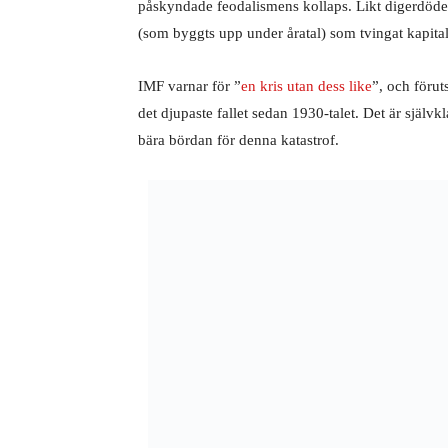
påskyndade feodalismens kollaps. Likt digerdöde
(som byggts upp under åratal) som tvingat kapita
IMF varnar för ”
en kris utan dess like
”, och förut
det djupaste fallet sedan 1930-talet. Det är själv
bära bördan för denna katastrof.