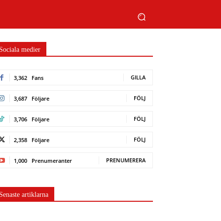
Sociala medier
GILLA
3,362
Fans
FÖLJ
3,687
Följare
FÖLJ
3,706
Följare
FÖLJ
2,358
Följare
PRENUMERERA
1,000
Prenumeranter
Senaste artiklarna