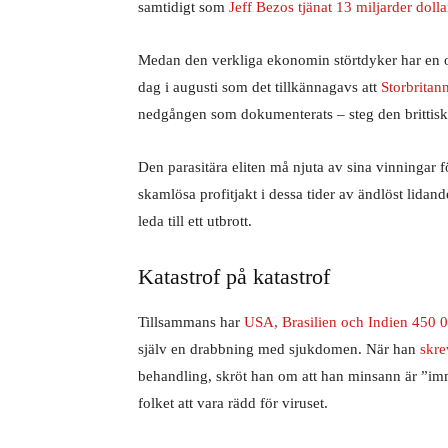
samtidigt som
Jeff Bezos tjänat 13 miljarder dolla
Medan den verkliga ekonomin störtdyker har en o
dag i augusti som det tillkännagavs att
Storbrita
nedgången som dokumenterats – steg den brittis
Den parasitära eliten må njuta av sina vinningar 
skamlösa profitjakt i dessa tider av ändlöst lidand
leda till ett utbrott.
Katastrof på katastrof
Tillsammans har
USA, Brasilien och Indien 450 0
själv en drabbning med sjukdomen. När han
skre
behandling, skröt han om att han minsann är ”imm
folket att vara rädd för viruset.