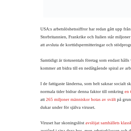
USA:s arbetslöshetssiffror har redan gått upp frå
Storbritannien, Frankrike och Italien står miljoner
att avsluta de korttidspermitteringar och stödprogr
Samtidigt är tiotusentals företag som endast hålls 
kommer att bidra till en nedåtgående spiral av ar
I de fattigaste länderna, som helt saknar socialt 
normala tider bidrar denna faktor till omkring
en 
att
265 miljoner människor hotas av svält
på grund
dukar under för själva viruset.
Viruset har skoningslöst
avslöjat samhällets klass
avstånd i sina dyra hus, men arbetarklassen och de f