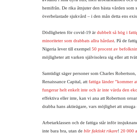
hemifrån. De rika åtnjuter den bästa vården som so
överbelastade sjukvård – i den mån detta ens exis
Dödligheten för covid-19 är
dubbelt så hög i fat
minoriteter som drabbats allra hårdast
. På de fatt
Nigeria lever till exempel
50 procent av befolknin
möjligheter att varken självisolera sig eller att tv
Samtidigt säger personer som Charles Robertso
Renaissance Capital, att
fattiga länder ”kommer a
fungerar helt enkelt inte och är inte värda den 
effektiva eller inte, kan vi ana att Robertson oro
drabba hans aktieägare, vars möjlighet att utsuga
Arbetarklassen och de fattiga står inför insjuknan
inte bara bra, utan de
blir faktiskt rikare
!
20 000 