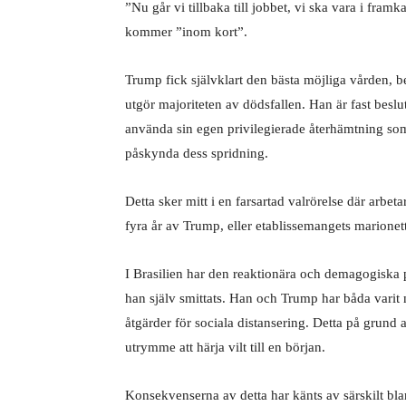
”Nu går vi tillbaka till jobbet, vi ska vara i fram
kommer ”inom kort”.
Trump fick självklart den bästa möjliga vården, be
utgör majoriteten av dödsfallen. Han är fast beslu
använda sin egen privilegierade återhämtning som ”
påskynda dess spridning.
Detta sker mitt i en farsartad valrörelse där arbe
fyra år av Trump, eller etablissemangets marione
I Brasilien har den reaktionära och demagogiska pr
han själv smittats. Han och Trump har båda varit m
åtgärder för sociala distansering. Detta på grund 
utrymme att härja vilt till en början.
Konsekvenserna av detta har känts av särskilt bl