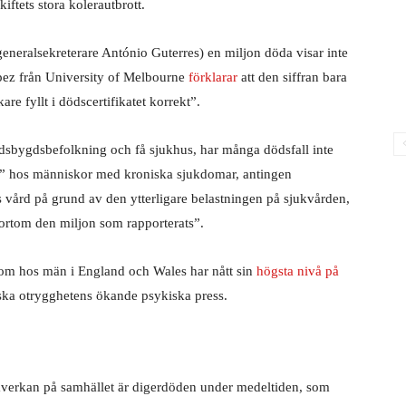
kiftets stora kolerautbrott.
s generalsekreterare António Guterres) en miljon döda visar inte
opez från University of Melbourne
förklarar
att den siffran bara
kare fyllt i dödscertifikatet korrekt”.
andsbygdsbefolkning och få sjukhus, har många dödsfall inte
t” hos människor med kroniska sjukdomar, antingen
ts vård på grund av den ytterligare belastningen på sjukvården,
bortom den miljon som rapporterats”.
 som hos män i England och Wales har nått sin
högsta nivå på
ska otrygghetens ökande psykiska press.
 påverkan på samhället är digerdöden under medeltiden, som