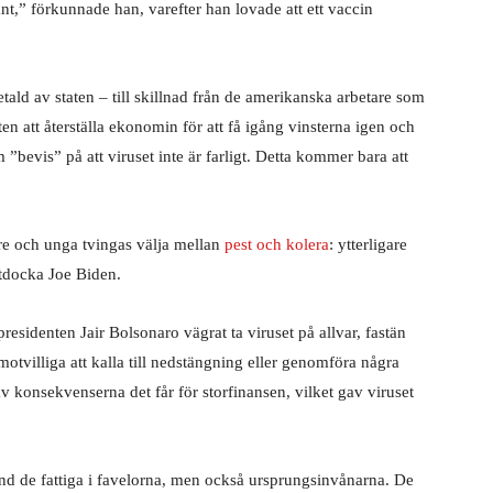
kant,” förkunnade han, varefter han lovade att ett vaccin
tald av staten – till skillnad från de amerikanska arbetare som
ten att återställa ekonomin för att få igång vinsterna igen och
bevis” på att viruset inte är farligt. Detta kommer bara att
tare och unga tvingas välja mellan
pest och kolera
: ytterligare
ttdocka Joe Biden.
esidenten Jair Bolsonaro vägrat ta viruset på allvar, fastän
otvilliga att kalla till nedstängning eller genomföra några
av konsekvenserna det får för storfinansen, vilket gav viruset
and de fattiga i favelorna, men också ursprungsinvånarna. De