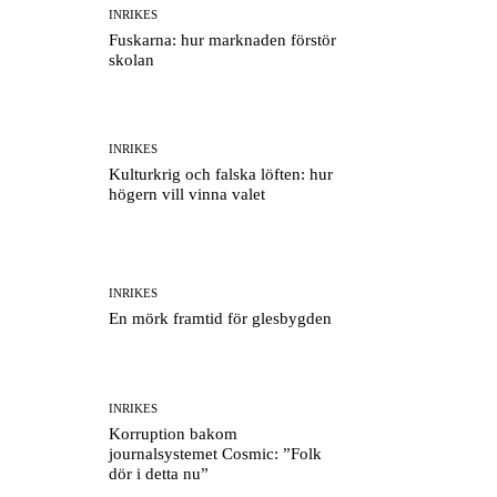
INRIKES
Fuskarna: hur marknaden förstör
skolan
INRIKES
Kulturkrig och falska löften: hur
högern vill vinna valet
INRIKES
En mörk framtid för glesbygden
INRIKES
Korruption bakom
journalsystemet Cosmic: ”Folk
dör i detta nu”