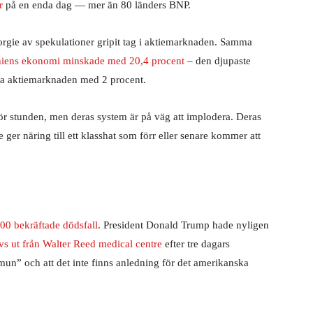
r
på en enda dag — mer än 80 länders BNP.
rgie av spekulationer gripit tag i aktiemarknaden. Samma
nniens ekonomi minskade med 20,4 procent
– den djupaste
ka aktiemarknaden med 2 procent.
för stunden, men deras system är på väg att implodera. Deras
e ger näring till ett klasshat som förr eller senare kommer att
00 bekräftade dödsfall
. President Donald Trump hade nyligen
vs ut från Walter Reed medical centre
efter tre dagars
un” och att det inte finns anledning för det amerikanska