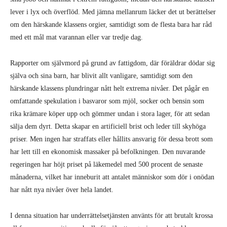
lever i lyx och överflöd. Med jämna mellanrum läcker det ut berättelser
om den härskande klassens orgier, samtidigt som de flesta bara har råd
med ett mål mat varannan eller var tredje dag.
Rapporter om självmord på grund av fattigdom, där föräldrar dödar sig
själva och sina barn, har blivit allt vanligare, samtidigt som den
härskande klassens plundringar nått helt extrema nivåer. Det pågår en
omfattande spekulation i basvaror som mjöl, socker och bensin som
rika krämare köper upp och gömmer undan i stora lager, för att sedan
sälja dem dyrt. Detta skapar en artificiell brist och leder till skyhöga
priser. Men ingen har straffats eller hållits ansvarig för dessa brott som
har lett till en ekonomisk massaker på befolkningen. Den nuvarande
regeringen har höjt priset på läkemedel med 500 procent de senaste
månaderna, vilket har inneburit att antalet människor som dör i onödan
har nått nya nivåer över hela landet.
I denna situation har underrättelsetjänsten använts för att brutalt krossa