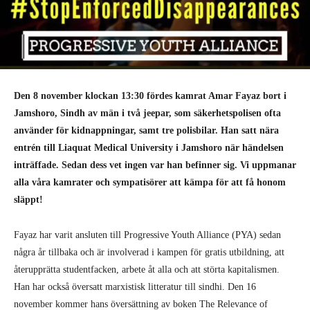
Den 8 november klockan 13:30 fördes kamrat Amar Fayaz bort i
Jamshoro, Sindh av män i två jeepar, som säkerhetspolisen ofta
använder för kidnappningar, samt tre polisbilar. Han satt nära
entrén till Liaquat Medical University i Jamshoro när händelsen
inträffade. Sedan dess vet ingen var han befinner sig. Vi uppmanar
alla våra kamrater och sympatisörer att kämpa för att få honom
släppt!
Fayaz har varit ansluten till Progressive Youth Alliance (PYA) sedan
några år tillbaka och är involverad i kampen för gratis utbildning, att
återupprätta studentfacken, arbete åt alla och att störta kapitalismen.
Han har också översatt marxistisk litteratur till sindhi. Den 16
november kommer hans översättning av boken The Relevance of