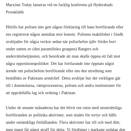
Marxism Today lanseras vid en facklig konferens på Hyderabads
Pressklubb.
Hittills har polisen inte gett någon förklaring till hans bortförande eller
ens registrerat någon anmälan mot honom. Polisens maktlöshet i Sindh
avslöjades för några veckor sedan när polischefen själv fördes bort
under natten av (den paramilitära gruppen) Rangers och
underrättelsetjänsten, och beordrade att man skulle öppna ett fall mot
några oppositionspolitiker. Det har fortfarande inte öppnats något
ärende om polischefens bortförande eller ens den utredning som
beställdes av Pakistans arméchef. Detta avslöjar hur det verkligen går
till i domstolarna, rättsprocesserna, polisen och andra institutioner för
att upprätthålla lag och ordning i Pakistan.
Under de senaste månaderna har det blivit ren rutin med utomrättsliga
bortföranden av politiska aktivister, som utsätts för tortyr och hålls
under omänskliga förhållanden. Flera aktivister har till och med dött,
men ingen får något straff för detta. Vi fördömer i starkaste ordalag den