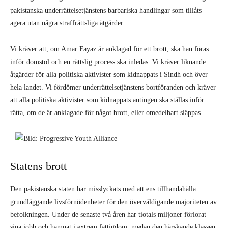
pakistanska underrättelsetjänstens barbariska handlingar som tillåts
agera utan några straffrättsliga åtgärder.
Vi kräver att, om Amar Fayaz är anklagad för ett brott, ska han föras
inför domstol och en rättslig process ska inledas. Vi kräver liknande
åtgärder för alla politiska aktivister som kidnappats i Sindh och över
hela landet. Vi fördömer underrättelsetjänstens bortföranden och kräver
att alla politiska aktivister som kidnappats antingen ska ställas inför
rätta, om de är anklagade för något brott, eller omedelbart släppas.
Statens brott
Den pakistanska staten har misslyckats med att ens tillhandahålla
grundläggande livsförnödenheter för den överväldigande majoriteten av
befolkningen. Under de senaste två åren har tiotals miljoner förlorat
sina jobb och hamnat i extrem fattigdom, medan den härskande klassen