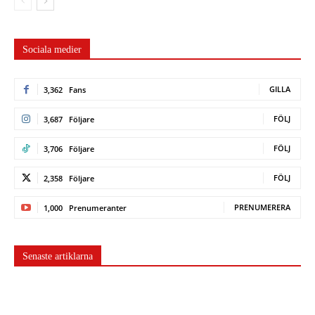
Sociala medier
GILLA
3,362
Fans
FÖLJ
3,687
Följare
FÖLJ
3,706
Följare
FÖLJ
2,358
Följare
PRENUMERERA
1,000
Prenumeranter
Senaste artiklarna