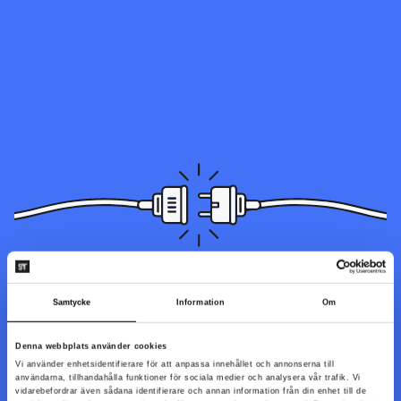
Sidan du letar efter kunde inte hittas. Den kan ha blivit flyttad,
Samtycke
Information
Om
döpts om eller så är den inte tillgänglig just nu.
Denna webbplats använder cookies
Vi använder enhetsidentifierare för att anpassa innehållet och annonserna till
Till startsidan
användarna, tillhandahålla funktioner för sociala medier och analysera vår trafik. Vi
vidarebefordrar även sådana identifierare och annan information från din enhet till de