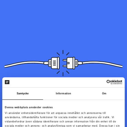
Sidan du letar efter kunde inte hittas. Den kan ha blivit
Samtycke
Information
Om
flyttad, döpts om eller så är den inte tillgänglig just nu.
Denna webbplats använder cookies
Vi använder enhetsidentifierare för att anpassa innehållet och annonserna till
Till startsidan
användarna, tillhandahålla funktioner för sociala medier och analysera vår trafik. Vi
vidarebefordrar även sådana identifierare och annan information från din enhet till de
sociala medier och annons- och analysföretag som vi samarbetar med. Dessa kan i sin