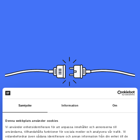
Sidan du letar efter kunde inte hittas. Den kan ha blivit flyttad,
Samtycke
Information
Om
döpts om eller så är den inte tillgänglig just nu.
Denna webbplats använder cookies
Vi använder enhetsidentifierare för att anpassa innehållet och annonserna till
Till startsidan
användarna, tillhandahålla funktioner för sociala medier och analysera vår trafik. Vi
vidarebefordrar även sådana identifierare och annan information från din enhet till de