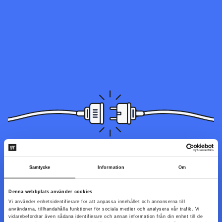
Sidan du letar efter kunde inte hittas. Den kan ha blivit flyttad,
Samtycke
Information
Om
döpts om eller så är den inte tillgänglig just nu.
Denna webbplats använder cookies
Vi använder enhetsidentifierare för att anpassa innehållet och annonserna till
Till startsidan
användarna, tillhandahålla funktioner för sociala medier och analysera vår trafik. Vi
vidarebefordrar även sådana identifierare och annan information från din enhet till de