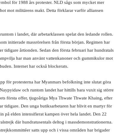
 symbol för 1988 års protester. NLD sågs som mycket mer
 hot mot militärens makt. Detta förklarar varför alliansen
runtom i landet, där arbetarklassen spelat den ledande rollen.
om initierade massrörelsen från första början. Regimen har
tidigare årtionden. Sedan den första februari har hundratals
s kampvilja har man använt vattenkanoner och gummikulor mot
buden. Internet har också blockerats.
topp för protesterna har Myanmars befolkning inte slutat göra
ypyidaw och runtom landet har hittills bara vuxit sig större
ts första offer, tjugoåriga Mya Thwate Thwate Khaing, efter
gar tidigare. Den unga butiksarbetaren har blivit en martyr för
n på elden intensifierat kampen över hela landet. Den 22
alstrejk där hundratusentals deltog i massdemonstrationerna.
 strejkkommittéer satts upp och i vissa områden har brigader