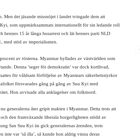
n. Men det jäsande missnöjet i landet tvingade dem att
Kyi, som uppmärksammats internationellt för sin ledande roll
ch hennes 15 år långa husarrest och lät hennes parti NLD
1, med stöd av imperialismen.
rocent av rösterna. Myanmar hyllades av västvärlden som
flytande. Denna ’seger för demokratin’ var dock kortlivad,
sattes för våldsam förföljelse av Myanmars säkerhetsstyrkor
yafolket försvarades gång på gång av Suu Kyi med
ränitet. Hon avvisade alla anklagelser om folkmord.
 generalerna åter gripit makten i Myanmar. Detta trots att
a och den framväxande liberala borgerligheten stödd av
 Aung San Suu Kyi än gick generalernas ärenden, trots
 inte var ’så illa’, så kunde hon aldrig vinna deras