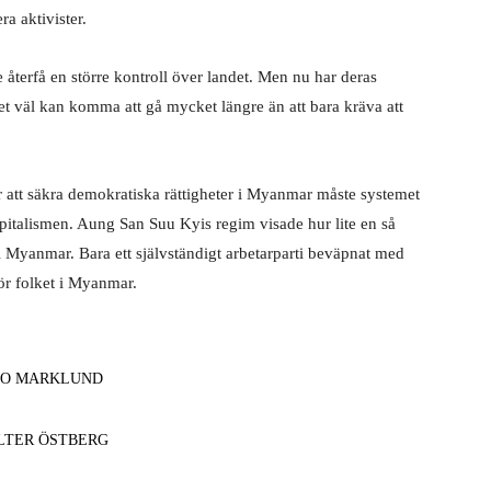
ra aktivister.
återfå en större kontroll över landet. Men nu har deras
et väl kan komma att gå mycket längre än att bara kräva att
r att säkra demokratiska rättigheter i Myanmar måste systemet
apitalismen. Aung San Suu Kyis regim visade hur lite en så
i Myanmar. Bara ett självständigt arbetarparti beväpnat med
ör folket i Myanmar.
EO MARKLUND
LTER ÖSTBERG