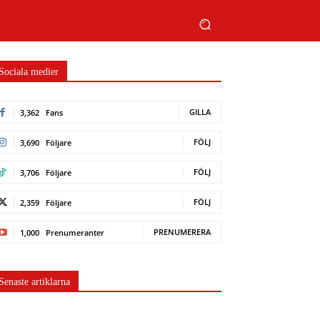
Sociala medier
GILLA
3,362
Fans
FÖLJ
3,690
Följare
FÖLJ
3,706
Följare
FÖLJ
2,359
Följare
PRENUMERERA
1,000
Prenumeranter
Senaste artiklarna