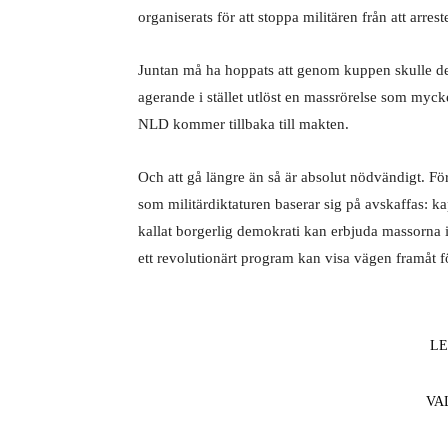
organiserats för att stoppa militären från att arreste
Juntan må ha hoppats att genom kuppen skulle de 
agerande i stället utlöst en massrörelse som myck
NLD kommer tillbaka till makten.
Och att gå längre än så är absolut nödvändigt. Fö
som militärdiktaturen baserar sig på avskaffas: k
kallat borgerlig demokrati kan erbjuda massorna 
ett revolutionärt program kan visa vägen framåt f
L
VA