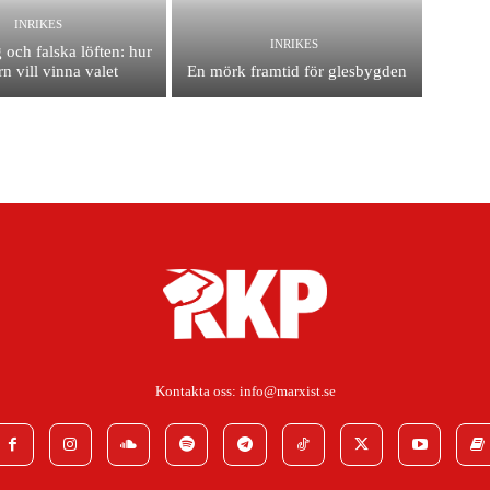
INRIKES
INRIKES
 och falska löften: hur
n vill vinna valet
En mörk framtid för glesbygden
Kontakta oss:
info@marxist.se