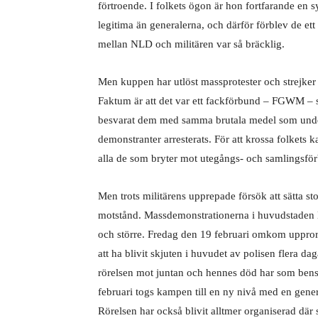
förtroende. I folkets ögon är hon fortfarande en
legitima än generalerna, och därför förblev de ett
mellan NLD och militären var så bräcklig.
Men kuppen har utlöst massprotester och strejker 
Faktum är att det var ett fackförbund – FGWM – s
besvarat dem med samma brutala medel som under 
demonstranter arresterats. För att krossa folket
alla de som bryter mot utegångs- och samlingsför
Men trots militärens upprepade försök att sätta s
motstånd. Massdemonstrationerna i huvudstaden Na
och större. Fredag den 19 februari omkom upprore
att ha blivit skjuten i huvudet av polisen flera da
rörelsen mot juntan och hennes död har som bensi
februari togs kampen till en ny nivå med en gener
Rörelsen har också blivit alltmer organiserad där