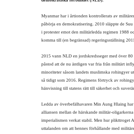
demokratiska förbundet (NLD).
Myanmar har i årtionden kontrollerats av militäre
påbörja en demokratisering. 2010 släppte de Suu 
i protester emot den militärledda regimen 1988 o
komma till (en begränsad) regeringsställning 201
2015 vann NLD en jordskredsseger med över 80 p
påstod att de nu äntligen var fria från militärt in
minoriteter såsom landets muslimska rohingyer ut
så tidigt som 2016. Regimens förtryck av rohing
hänvisning till statens rätt till säkerhet och suve
Ledda av överbefälhavaren Min Aung Hlaing har nu
alliansen mellan de härskande militär-oligarkern
imperialismen verkat stabil. Men hur plikttroget
uttalanden om att hennes förhållande med militären