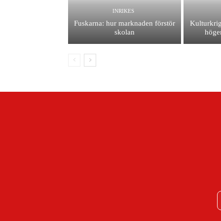
INRIKES
Fuskarna: hur marknaden förstör
Kulturkrig
skolan
höger