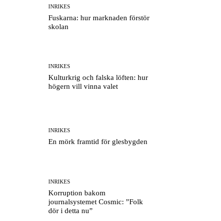
INRIKES
Fuskarna: hur marknaden förstör
skolan
INRIKES
Kulturkrig och falska löften: hur
högern vill vinna valet
INRIKES
En mörk framtid för glesbygden
INRIKES
Korruption bakom
journalsystemet Cosmic: ”Folk
dör i detta nu”