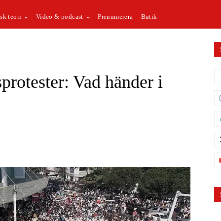
sk teori
Video & podcast
Prenumerera
Butik
protester: Vad händer i