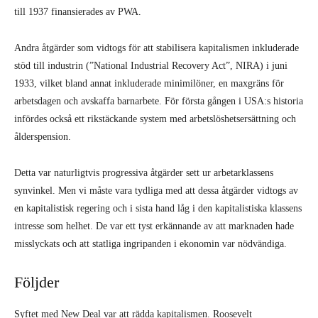
till 1937 finansierades av PWA.
Andra åtgärder som vidtogs för att stabilisera kapitalismen inkluderade
stöd till industrin (”National Industrial Recovery Act”, NIRA) i juni
1933, vilket bland annat inkluderade minimilöner, en maxgräns för
arbetsdagen och avskaffa barnarbete. För första gången i USA:s historia
infördes också ett rikstäckande system med arbetslöshetsersättning och
ålderspension.
Detta var naturligtvis progressiva åtgärder sett ur arbetarklassens
synvinkel. Men vi måste vara tydliga med att dessa åtgärder vidtogs av
en kapitalistisk regering och i sista hand låg i den kapitalistiska klassens
intresse som helhet. De var ett tyst erkännande av att marknaden hade
misslyckats och att statliga ingripanden i ekonomin var nödvändiga.
Följder
Syftet med New Deal var att rädda kapitalismen. Roosevelt