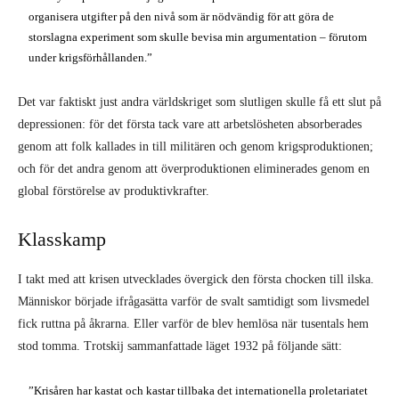
organisera utgifter på den nivå som är nödvändig för att göra de
storslagna experiment som skulle bevisa min argumentation – förutom
under krigsförhållanden.”
Det var faktiskt just andra världskriget som slutligen skulle få ett slut på
depressionen: för det första tack vare att arbetslösheten absorberades
genom att folk kallades in till militären och genom krigsproduktionen;
och för det andra genom att överproduktionen eliminerades genom en
global förstörelse av produktivkrafter.
Klasskamp
I takt med att krisen utvecklades övergick den första chocken till ilska.
Människor började ifrågasätta varför de svalt samtidigt som livsmedel
fick ruttna på åkrarna. Eller varför de blev hemlösa när tusentals hem
stod tomma. Trotskij sammanfattade läget 1932 på följande sätt:
”Krisåren har kastat och kastar tillbaka det internationella proletariatet