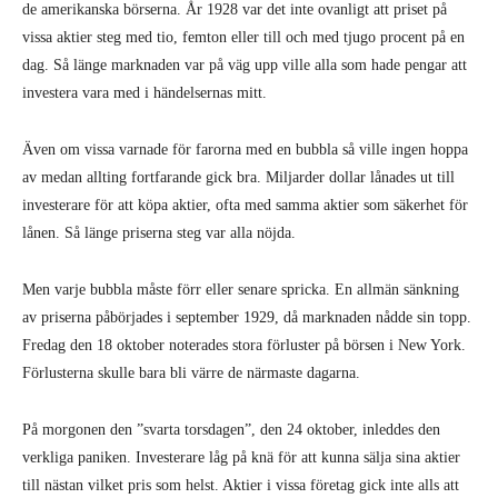
de amerikanska börserna. År 1928 var det inte ovanligt att priset på
vissa aktier steg med tio, femton eller till och med tjugo procent på en
dag. Så länge marknaden var på väg upp ville alla som hade pengar att
investera vara med i händelsernas mitt.
Även om vissa varnade för farorna med en bubbla så ville ingen hoppa
av medan allting fortfarande gick bra. Miljarder dollar lånades ut till
investerare för att köpa aktier, ofta med samma aktier som säkerhet för
lånen. Så länge priserna steg var alla nöjda.
Men varje bubbla måste förr eller senare spricka. En allmän sänkning
av priserna påbörjades i september 1929, då marknaden nådde sin topp.
Fredag den 18 oktober noterades stora förluster på börsen i New York.
Förlusterna skulle bara bli värre de närmaste dagarna.
På morgonen den ”svarta torsdagen”, den 24 oktober, inleddes den
verkliga paniken. Investerare låg på knä för att kunna sälja sina aktier
till nästan vilket pris som helst. Aktier i vissa företag gick inte alls att