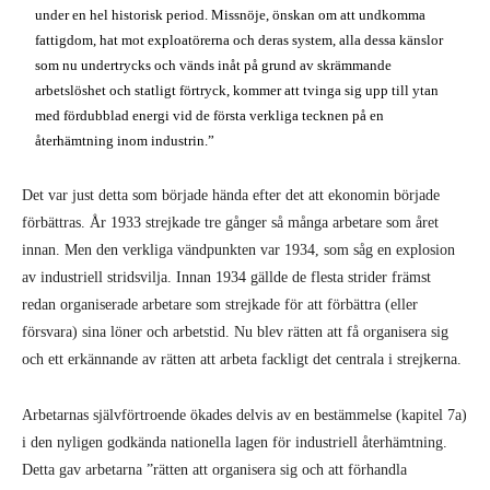
under en hel historisk period. Missnöje, önskan om att undkomma
fattigdom, hat mot exploatörerna och deras system, alla dessa känslor
som nu undertrycks och vänds inåt på grund av skrämmande
arbetslöshet och statligt förtryck, kommer att tvinga sig upp till ytan
med fördubblad energi vid de första verkliga tecknen på en
återhämtning inom industrin.”
Det var just detta som började hända efter det att ekonomin började
förbättras. År 1933 strejkade tre gånger så många arbetare som året
innan. Men den verkliga vändpunkten var 1934, som såg en explosion
av industriell stridsvilja. Innan 1934 gällde de flesta strider främst
redan organiserade arbetare som strejkade för att förbättra (eller
försvara) sina löner och arbetstid. Nu blev rätten att få organisera sig
och ett erkännande av rätten att arbeta fackligt det centrala i strejkerna.
Arbetarnas självförtroende ökades delvis av en bestämmelse (kapitel 7a)
i den nyligen godkända nationella lagen för industriell återhämtning.
Detta gav arbetarna ”rätten att organisera sig och att förhandla