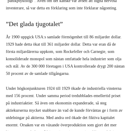
”panikpsykologi”. Även om det kanske var avsett att lugna nervösa
investerare, så var detta en förklaring som inte förklarar någonting.
”Det glada tjugotalet”
År 1900 uppgick USA:s samlade förmögenhet till 86 miljarder dollar.
1929 hade detta ökat till 361 miljarder dollar. Detta var eran då de
första miljardärerna uppkom, som Rockefeller och Carnegie, som
konsoliderade monopol som nästan omfattade hela industrier som olja
och stål. Av de 300 000 företagen i USA kontrollerade drygt 200 nästan
50 procent av de samlade tillgångarna.
Under högkonjunkturen 1924 till 1929 ökade de industriella vinsterna
med 156 procent. Under samma period tredubblades emellertid priset
på industriaktier. Så även om ekonomin expanderade, så steg
aktiekurserna mycket snabbare än vad de kunde förväntas ge i form av
utdelningar på aktierna. Med andra ord ökade det fiktiva kapitalet
enormt. Orsaken var en växande överproduktion som gjort det mer