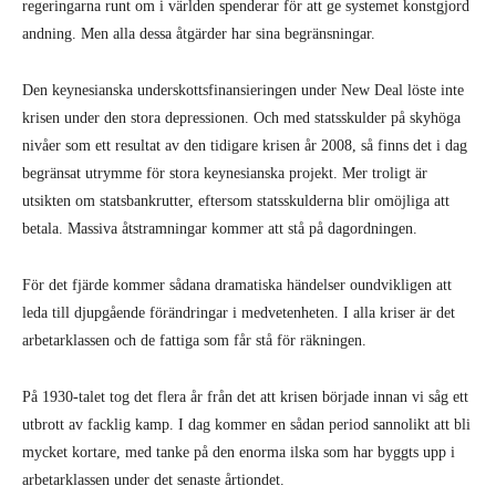
regeringarna runt om i världen spenderar för att ge systemet konstgjord
andning. Men alla dessa åtgärder har sina begränsningar.
Den keynesianska underskottsfinansieringen under New Deal löste inte
krisen under den stora depressionen. Och med statsskulder på skyhöga
nivåer som ett resultat av den tidigare krisen år 2008, så finns det i dag
begränsat utrymme för stora keynesianska projekt. Mer troligt är
utsikten om statsbankrutter, eftersom statsskulderna blir omöjliga att
betala. Massiva åtstramningar kommer att stå på dagordningen.
För det fjärde kommer sådana dramatiska händelser oundvikligen att
leda till djupgående förändringar i medvetenheten. I alla kriser är det
arbetarklassen och de fattiga som får stå för räkningen.
På 1930-talet tog det flera år från det att krisen började innan vi såg ett
utbrott av facklig kamp. I dag kommer en sådan period sannolikt att bli
mycket kortare, med tanke på den enorma ilska som har byggts upp i
arbetarklassen under det senaste årtiondet.