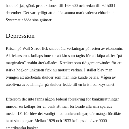
hade börjat, sjönk produktionen till 169 500 och sedan till 92 500 i
december. Det var tydligt att de lönsamma marknaderna ebbade ut.
Systemet nådde sina gränser.
Depression
Krisen på Wall Street fick snabbt återverkningar på resten av ekonomin.
Aktiekursernas kollaps innebar att lån som tagits för att köpa aktier ”på
marginalen” snabbt återkallades. Krediter som tidigare användes för att
stärka högkonjunkturen fick nu motsatt verkan. I stället blev man
tvungen att återbetala skulder som man inte kunde betala. Vågen av
uteblivna avbetalningar på skulder ledde till en kris i banksystemet.
Eftersom det inte fanns någon federal försäkring för bankinsättningar
innebar en kollaps för en bank att man förlorade alla sina sparade
medel. Därför blev det vanligt med bankrusningar, där många försökte
ta ut sina pengar. Mellan 1929 och 1933 kollapsade över 9000
amerikanska banker.