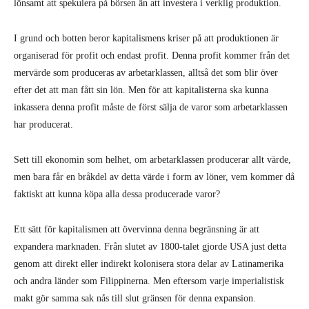
lönsamt att spekulera på börsen än att investera i verklig produktion.
I grund och botten beror kapitalismens kriser på att produktionen är
organiserad för profit och endast profit. Denna profit kommer från det
mervärde som produceras av arbetarklassen, alltså det som blir över
efter det att man fått sin lön. Men för att kapitalisterna ska kunna
inkassera denna profit måste de först sälja de varor som arbetarklassen
har producerat.
Sett till ekonomin som helhet, om arbetarklassen producerar allt värde,
men bara får en bråkdel av detta värde i form av löner, vem kommer då
faktiskt att kunna köpa alla dessa producerade varor?
Ett sätt för kapitalismen att övervinna denna begränsning är att
expandera marknaden. Från slutet av 1800-talet gjorde USA just detta
genom att direkt eller indirekt kolonisera stora delar av Latinamerika
och andra länder som Filippinerna. Men eftersom varje imperialistisk
makt gör samma sak nås till slut gränsen för denna expansion.