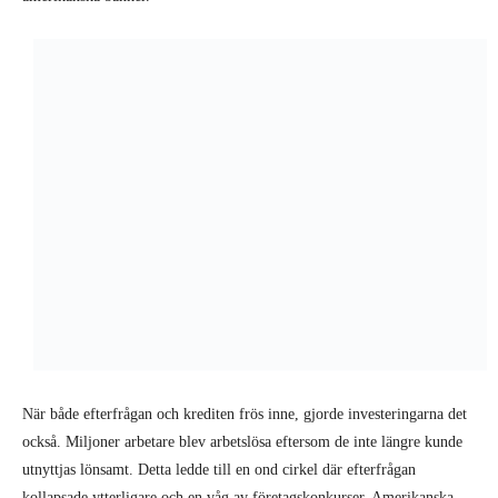
När både efterfrågan och krediten frös inne, gjorde investeringarna det
också. Miljoner arbetare blev arbetslösa eftersom de inte längre kunde
utnyttjas lönsamt. Detta ledde till en ond cirkel där efterfrågan
kollapsade ytterligare och en våg av företagskonkurser. Amerikanska