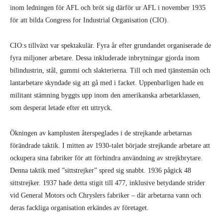
inom ledningen för AFL och bröt sig därför ur AFL i november 1935
för att bilda Congress for Industrial Organisation (CIO).
CIO:s tillväxt var spektakulär. Fyra år efter grundandet organiserade de
fyra miljoner arbetare. Dessa inkluderade inbrytningar gjorda inom
bilindustrin, stål, gummi och slakterierna. Till och med tjänstemän och
lantarbetare skyndade sig att gå med i facket. Uppenbarligen hade en
militant stämning byggts upp inom den amerikanska arbetarklassen,
som desperat letade efter ett uttryck.
Ökningen av kamplusten återspeglades i de strejkande arbetarnas
förändrade taktik. I mitten av 1930-talet började strejkande arbetare att
ockupera sina fabriker för att förhindra användning av strejkbrytare.
Denna taktik med ”sittstrejker” spred sig snabbt. 1936 pågick 48
sittstrejker. 1937 hade detta stigit till 477, inklusive betydande strider
vid General Motors och Chryslers fabriker – där arbetarna vann och
deras fackliga organisation erkändes av företaget.