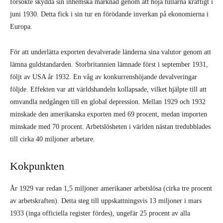
försökte skydda sin inhemska marknad genom att höja tullarna kraftigt i
juni 1930. Detta fick i sin tur en förödande inverkan på ekonomierna i
Europa.
För att underlätta exporten devalverade länderna sina valutor genom att
lämna guldstandarden. Storbritannien lämnade först i september 1931,
följt av USA år 1932. En våg av konkurrenshöjande devalveringar
följde. Effekten var att världshandeln kollapsade, vilket hjälpte till att
omvandla nedgången till en global depression. Mellan 1929 och 1932
minskade den amerikanska exporten med 69 procent, medan importen
minskade med 70 procent. Arbetslösheten i världen nästan tredubblades
till cirka 40 miljoner arbetare.
Kokpunkten
År 1929 var redan 1,5 miljoner amerikaner arbetslösa (cirka tre procent
av arbetskraften). Detta steg till uppskattningsvis 13 miljoner i mars
1933 (inga officiella register fördes), ungefär 25 procent av alla