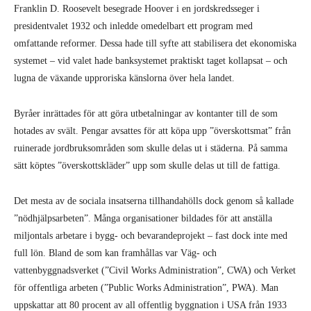
Franklin D. Roosevelt besegrade Hoover i en jordskredsseger i
presidentvalet 1932 och inledde omedelbart ett program med
omfattande reformer. Dessa hade till syfte att stabilisera det ekonomiska
systemet – vid valet hade banksystemet praktiskt taget kollapsat – och
lugna de växande upproriska känslorna över hela landet.
Byråer inrättades för att göra utbetalningar av kontanter till de som
hotades av svält. Pengar avsattes för att köpa upp ”överskottsmat” från
ruinerade jordbruksområden som skulle delas ut i städerna. På samma
sätt köptes ”överskottskläder” upp som skulle delas ut till de fattiga.
Det mesta av de sociala insatserna tillhandahölls dock genom så kallade
”nödhjälpsarbeten”. Många organisationer bildades för att anställa
miljontals arbetare i bygg- och bevarandeprojekt – fast dock inte med
full lön. Bland de som kan framhållas var Väg- och
vattenbyggnadsverket (”Civil Works Administration”, CWA) och Verket
för offentliga arbeten (”Public Works Administration”, PWA). Man
uppskattar att 80 procent av all offentlig byggnation i USA från 1933