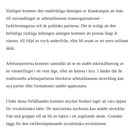
Slutligen kommer den oundvikliga ökningen av klasskampen att leda
till omvandlingar av arbetarklassens massorganisationer –
fackföreningarna och de politiska partierna. Det är troligt att den
befintliga fackliga ledningen antingen kommer att pressas långt åt
vänster, till följd av tryck underifrån, eller bli ersatt av ett mera militant
skikt.
Arbetarpartierna kommer sannolikt att se en snabb utkristallisering av
en vänsterflygel i ett visst läge, eller att hamna i kris. I länder där de
traditionella arbetarpartierna blockerar arbetarklassens utveckling kan
nya partier eller formationer snabbt uppkomma.
Under dessa förhållanden kommer mycket bredare lager att vara öppna
för revolutionära idéer. De marxistiska styrkorna kan snabbt utvecklas
från små grupper till att bli en faktor i ett avgörande skede. Grunden
läggs för den världsomspännande socialistiska revolutionen.