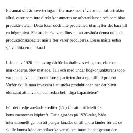
Ett annat sätt är investeringar i fler maskiner, råvaror och infrastruktur,
alltså varor som inte direkt konsumeras av arbetarklassen och som ökar
produktiviteten. Detta löser dock inte problemet, utan lyfter det bara till
en högre nivå. För att det ska vara lönsamt att använda denna utökade
produktionskapacitet måste fler varor produceras. Dessa måste sedan
själva hitta en marknad.
I slutet av 1920-talet avtog därför kapitalinvesteringarna, eftersom
marknaderna blev mättade. Till och med under högkonjunkturens topp
var den oanvända produktionskapaciteten ända upp till 20 procent.
Varför skulle man investera i att utöka produktionen när det blivit
olönsamt att använda den redan befintliga kapaciteten?
För det tredje används krediter (lån) för att artificiellt öka
konsumenternas köpkraft. Detta gjordes på 1920-talet, både
internationellt genom att pengar lånades ut till andra länder för att de
skulle kunna köpa amerikanska varor; och inom landet genom den