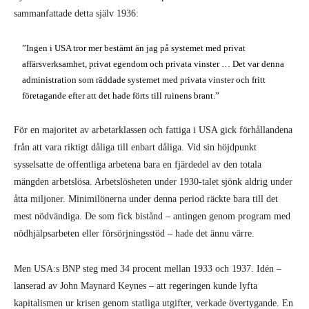
sammanfattade detta själv 1936:
”Ingen i USA tror mer bestämt än jag på systemet med privat
affärsverksamhet, privat egendom och privata vinster … Det var denna
administration som räddade systemet med privata vinster och fritt
företagande efter att det hade förts till ruinens brant.”
För en majoritet av arbetarklassen och fattiga i USA gick förhållandena
från att vara riktigt dåliga till enbart dåliga. Vid sin höjdpunkt
sysselsatte de offentliga arbetena bara en fjärdedel av den totala
mängden arbetslösa. Arbetslösheten under 1930-talet sjönk aldrig under
åtta miljoner. Minimilönerna under denna period räckte bara till det
mest nödvändiga. De som fick bistånd – antingen genom program med
nödhjälpsarbeten eller försörjningsstöd – hade det ännu värre.
Men USA:s BNP steg med 34 procent mellan 1933 och 1937. Idén –
lanserad av John Maynard Keynes – att regeringen kunde lyfta
kapitalismen ur krisen genom statliga utgifter, verkade övertygande. En