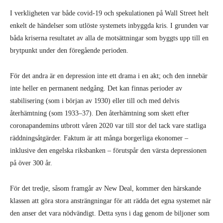
I verkligheten var både covid-19 och spekulationen på Wall Street helt
enkelt de händelser som utlöste systemets inbyggda kris. I grunden var
båda kriserna resultatet av alla de motsättningar som byggts upp till en
brytpunkt under den föregående perioden.
För det andra är en depression inte ett drama i en akt; och den innebär
inte heller en permanent nedgång. Det kan finnas perioder av
stabilisering (som i början av 1930) eller till och med delvis
återhämtning (som 1933–37). Den återhämtning som skett efter
coronapandemins utbrott våren 2020 var till stor del tack vare statliga
räddningsåtgärder. Faktum är att många borgerliga ekonomer –
inklusive den engelska riksbanken – förutspår den värsta depressionen
på över 300 år.
För det tredje, såsom framgår av New Deal, kommer den härskande
klassen att göra stora ansträngningar för att rädda det egna systemet när
den anser det vara nödvändigt. Detta syns i dag genom de biljoner som