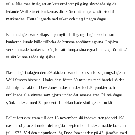
sälja. När man insåg att en katastrof var på gång skyndade sig de
ledande Wall Street-bankernas direktörer att uttrycka sitt stöd till
marknaden. Detta lugnade ned saker och ting i några dagar.
På måndagen var kollapsen på nytt i full gång. Inget stöd i från
bankerna kunde hålla tillbaka de brustna fördämningarna. I själva
verket rusade bankerna iväg för att dumpa sina egna innehav, för att på
så sätt kunna rädda sig själva.
Nästa dag, tisdagen den 29 oktober, var den värsta försäljningsdagen i
Wall Streets historia. Under dess första 30 minuter med handel såldes
33 miljoner aktier. Dow Jones industriindex föll 30 punkter och
utplånade alla vinster som gjorts under det senaste året. På två dagar
sjönk indexet med 23 procent. Bubblan hade slutligen spruckit.
Fallet fortsatte fram till den 13 november, då indexet stängde vid 198 –
nästan 50 procent under det högsta i september. Indexet nådde botten i
juli 1932. Vid den tidpunkten låg Dow Jones index på 42, jämfört med