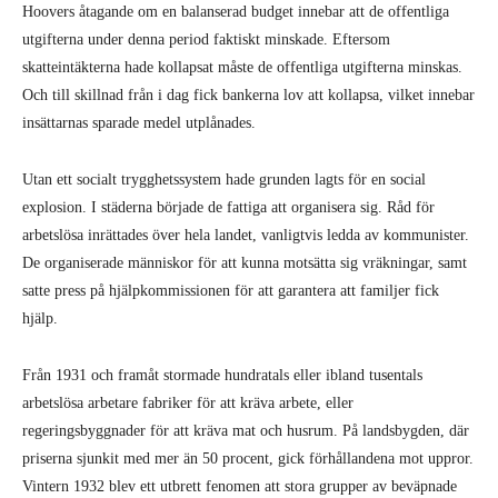
Hoovers åtagande om en balanserad budget innebar att de offentliga
utgifterna under denna period faktiskt minskade. Eftersom
skatteintäkterna hade kollapsat måste de offentliga utgifterna minskas.
Och till skillnad från i dag fick bankerna lov att kollapsa, vilket innebar
insättarnas sparade medel utplånades.
Utan ett socialt trygghetssystem hade grunden lagts för en social
explosion. I städerna började de fattiga att organisera sig. Råd för
arbetslösa inrättades över hela landet, vanligtvis ledda av kommunister.
De organiserade människor för att kunna motsätta sig vräkningar, samt
satte press på hjälpkommissionen för att garantera att familjer fick
hjälp.
Från 1931 och framåt stormade hundratals eller ibland tusentals
arbetslösa arbetare fabriker för att kräva arbete, eller
regeringsbyggnader för att kräva mat och husrum. På landsbygden, där
priserna sjunkit med mer än 50 procent, gick förhållandena mot uppror.
Vintern 1932 blev ett utbrett fenomen att stora grupper av beväpnade