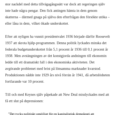
stor nackdel med detta tillvägagångssätt var dock att regeringen själv
inte hade några pengar. Den fick antingen hämta in dem genom
skatterna – därmed gnaga på själva den efterfrågan den försökte utöka –
eller låna in dem, vilket ökade underskottet.
Efter att nyligen ha vunnit presidentvalet 1936 började därför Roosevelt
1937 att skrota hjälp-programmen. Denna politik lyckades minska det
federala budgetunderskottet från 5,1 procent år 1936 till 0,1 procent år
1938. Men avstängningen av det konstgjorda andningen till ekonomin
ledde till ett dramatiskt fall i den ekonomiska aktiviteten. Det
avgörande problemet med brist på lönsamma marknader kvarstod.
Produktionen nådde inte 1929 års nivå förrän år 1941, då arbetslösheten
fortfarande var 10 procent.
Till och med Keynes själv påpekade att New Deal misslyckades med att
få ett slut på depressionen:
”Det tycks politiskt omöjligt för en kapitalistisk demokrati att