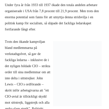
Under fyra år från 1933 till 1937 ökade den totala andelen arbetare
organiserade i USA från 7,8 procent till 21,9 procent. Men trots den
enorma potential som fanns för att utnyttja denna stridsvilja i en
politisk kamp för socialism, så släpade det fackliga ledarskapet
fortfarande långt efter.
Trots den ökande kampviljan
bland medlemmarna på
verkstadsgolvet, så gav de
fackliga ledarna – inklusive de i
det nyligen bildade CIO – strikta
order till sina medlemmar om att
inte delta i sittstrejker. John
Lewis – CIO:s ordförande –
skröt inför arbetsgivarna att ”ett
CIO-avtal är tillräckligt skydd
mot sittstrejk, liggstrejk och alla
andra slags strejk”. Politiskt