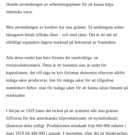
ökande användningen av avbetalningsplaner för att kunna köpa
inhemska varor.
Men användningen av krediter har sina gränser. Så småningom måste
låntagaren betala tillbaka lånet – och med ränta. Det är ett sätt att
tillfälligt expandera dagens marknad på bekostnad av framtidens.
Alla dessa medel kan bara försena det oundvikliga: en
överproduktionskris. Detta är ett fenomen som är unikt för
kapitalismen, det vill säga en kris förlamar ekonomin eftersom alltför
många saker produceras; inte för många saker för att tillgodose
människors behov, utan för många saker för att kunna säljas lönsamt på
marknaden.
I början av 1929 fanns det tecken på att systemet nått sina gränser.
Siffrorna för den amerikanska bilproduktionen, en nyckelindustri,
illustrerar detta tydligt. Produktionen minskade från 660 000 enheter i
mars 1929 till 440 000 i augusti. I november, efter det att börskraschen