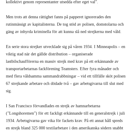
kollektivt genom representanter utsedda efter eget val”.
Men trots att denna rättighet fanns på papperet ignorerades den
rutinmässigt av kapitalisterna. De tog stöd av polisen, domstolarna och
gäng av inhyrda kriminella för att kunna slå ned strejkerna med våld.
En serie stora strejker utvecklade sig på våren 1934. I Minneapolis – en
viktig stad när det gällde distribution – organiserade
lastbilschaufförerna en massiv strejk med krav på ett erkännande av
transportarbetarnas fackförening Teamsters. Efter fyra månader och
med flera våldsamma sammandrabbningar – vid ett tillfälle sköt polisen
67 strejkande arbetare och dödade två – gav arbetsgivarna till slut med
sig.
I San Francisco förvandlades en strejk av hamnarbetarna
(”Longshoremen”) för ett fackligt erkännande till en generalstrejk i juli
1934. Arbetsgivarna gav vika för fackets krav. På ett annat håll spreds
en strejk bland 325 000 textilarbetare i den amerikanska södern snabbt