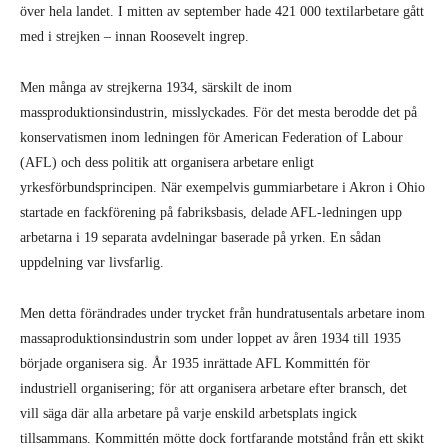
över hela landet. I mitten av september hade 421 000 textilarbetare gått
med i strejken – innan Roosevelt ingrep.
Men många av strejkerna 1934, särskilt de inom
massproduktionsindustrin, misslyckades. För det mesta berodde det på
konservatismen inom ledningen för American Federation of Labour
(AFL) och dess politik att organisera arbetare enligt
yrkesförbundsprincipen. När exempelvis gummiarbetare i Akron i Ohio
startade en fackförening på fabriksbasis, delade AFL-ledningen upp
arbetarna i 19 separata avdelningar baserade på yrken. En sådan
uppdelning var livsfarlig.
Men detta förändrades under trycket från hundratusentals arbetare inom
massaproduktionsindustrin som under loppet av åren 1934 till 1935
började organisera sig. År 1935 inrättade AFL Kommittén för
industriell organisering; för att organisera arbetare efter bransch, det
vill säga där alla arbetare på varje enskild arbetsplats ingick
tillsammans. Kommittén mötte dock fortfarande motstånd från ett skikt