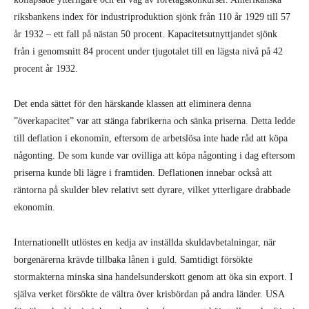
riksbankens index för industriproduktion sjönk från 110 år 1929 till 57
år 1932 – ett fall på nästan 50 procent. Kapacitetsutnyttjandet sjönk
från i genomsnitt 84 procent under tjugotalet till en lägsta nivå på 42
procent år 1932.
Det enda sättet för den härskande klassen att eliminera denna
”överkapacitet” var att stänga fabrikerna och sänka priserna. Detta ledde
till deflation i ekonomin, eftersom de arbetslösa inte hade råd att köpa
någonting. De som kunde var ovilliga att köpa någonting i dag eftersom
priserna kunde bli lägre i framtiden. Deflationen innebar också att
räntorna på skulder blev relativt sett dyrare, vilket ytterligare drabbade
ekonomin.
Internationellt utlöstes en kedja av inställda skuldavbetalningar, när
borgenärerna krävde tillbaka lånen i guld. Samtidigt försökte
stormakterna minska sina handelsunderskott genom att öka sin export. I
själva verket försökte de vältra över krisbördan på andra länder. USA