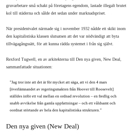
gruvarbetare små schakt på företagens egendom, lastade illegalt brutet
kol till städerna och sålde det sedan under marknadspriset.
När presidentvalet närmade sig i november 1932 nådde ett skikt inom
den kapitalistiska klassen slutsatsen att det var nödvändigt att byta
tillvägagångssätt, för att kunna rädda systemet i från sig självt.
Rexford Tugwell, en av arkitekterna till Den nya given, New Deal,
sammanfattade situationen:
”Jag tror inte att det är för mycket att säga, att vi den 4 mars
[överlämnandet av regeringsmakten från Hoover till Roosevelt]
ställdes inför ett val mellan en ordnad revolution – en fredlig och
snabb avvikelse från gamla uppfattningar – och ett våldsamt och
oordnat störtande av hela den kapitalistiska strukturen.”
Den nya given (New Deal)