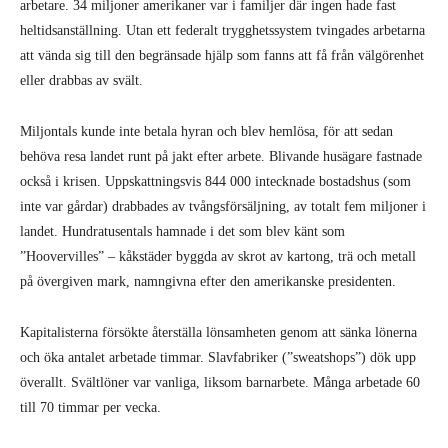
arbetare. 34 miljoner amerikaner var i familjer där ingen hade fast
heltidsanställning. Utan ett federalt trygghetssystem tvingades arbetarna
att vända sig till den begränsade hjälp som fanns att få från välgörenhet
eller drabbas av svält.
Miljontals kunde inte betala hyran och blev hemlösa, för att sedan
behöva resa landet runt på jakt efter arbete. Blivande husägare fastnade
också i krisen. Uppskattningsvis 844 000 intecknade bostadshus (som
inte var gårdar) drabbades av tvångsförsäljning, av totalt fem miljoner i
landet. Hundratusentals hamnade i det som blev känt som
”Hoovervilles” – kåkstäder byggda av skrot av kartong, trä och metall
på övergiven mark, namngivna efter den amerikanske presidenten.
Kapitalisterna försökte återställa lönsamheten genom att sänka lönerna
och öka antalet arbetade timmar. Slavfabriker (”sweatshops”) dök upp
överallt. Svältlöner var vanliga, liksom barnarbete. Många arbetade 60
till 70 timmar per vecka.