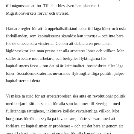
till någonstans att bo. Till slut blev även han placerad i
Migrationsverkets förvar och utvisad.
Hårdare regler för att få uppehållstillstånd leder till låga löner och usla
förhållanden, som kapitalisterna skamlöst kan utnyttja – och inte bara
för de omedelbara vinsterna. Genom att etablera en permanent
låglönesektor kan man pressa ner alla arbetares löner och villkor. Man
ställer arbetare mot arbetare, och beskyller flyktingarna för
kapitalismens fasor – om det så är kriminalitet, bostadsbrist eller låga
löner. Socialdemokraternas nuvarande flyktingfientliga politik hjälper
kapitalisterna i detta.
Vi måste ta strid för att arbetarrörelsen ska anta en revolutionär politik:
med början i rätt att stanna för alla som kommer till Sverige – med
fullständiga rättigheter, inklusive kollektivavtalsenliga villkor. Mot
borgarnas försök att skylla på invandrare, måste vi svara med att
förklara att kapitalismen är problemet – och att det bara är genom att
avskaffa kapitalismen som vi en gång för alla kan göra slut på