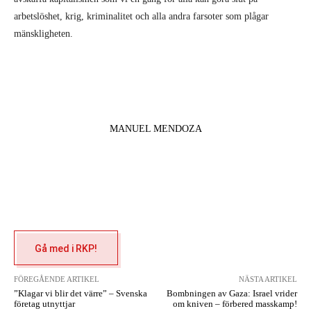
arbetslöshet, krig, kriminalitet och alla andra farsoter som plågar
mänskligheten.
MANUEL MENDOZA
Gå med i RKP!
FÖREGÅENDE ARTIKEL
NÄSTA ARTIKEL
”Klagar vi blir det värre” – Svenska
Bombningen av Gaza: Israel vrider
företag utnyttjar
om kniven – förbered masskamp!