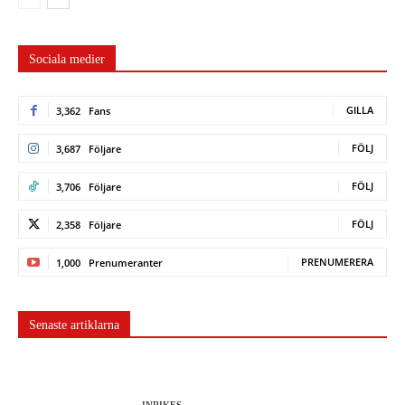
Sociala medier
GILLA
3,362
Fans
FÖLJ
3,687
Följare
FÖLJ
3,706
Följare
FÖLJ
2,358
Följare
PRENUMERERA
1,000
Prenumeranter
Senaste artiklarna
INRIKES