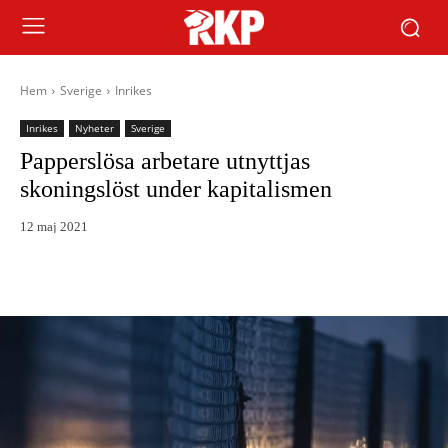
Hem
Sverige
Inrikes
Inrikes
Nyheter
Sverige
Papperslösa arbetare utnyttjas
skoningslöst under kapitalismen
12 maj 2021