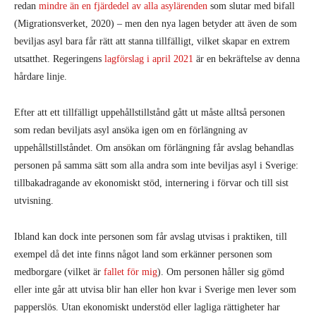
redan
mindre än en fjärdedel av alla asylärenden
som slutar med bifall
(Migrationsverket, 2020) – men den nya lagen betyder att även de som
beviljas asyl bara får rätt att stanna tillfälligt, vilket skapar en extrem
utsatthet. Regeringens
lagförslag i april 2021
är en bekräftelse av denna
hårdare linje.
Efter att ett tillfälligt uppehållstillstånd gått ut måste alltså personen
som redan beviljats asyl ansöka igen om en förlängning av
uppehållstillståndet. Om ansökan om förlängning får avslag behandlas
personen på samma sätt som alla andra som inte beviljas asyl i Sverige:
tillbakadragande av ekonomiskt stöd, internering i förvar och till sist
utvisning.
Ibland kan dock inte personen som får avslag utvisas i praktiken, till
exempel då det inte finns något land som erkänner personen som
medborgare (vilket är
fallet för mig
). Om personen håller sig gömd
eller inte går att utvisa blir han eller hon kvar i Sverige men lever som
papperslös. Utan ekonomiskt understöd eller lagliga rättigheter har