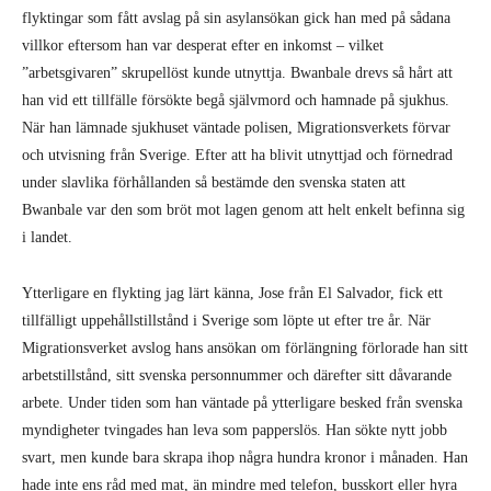
flyktingar som fått avslag på sin asylansökan gick han med på sådana
villkor eftersom han var desperat efter en inkomst – vilket
”arbetsgivaren” skrupellöst kunde utnyttja. Bwanbale drevs så hårt att
han vid ett tillfälle försökte begå självmord och hamnade på sjukhus.
När han lämnade sjukhuset väntade polisen, Migrationsverkets förvar
och utvisning från Sverige. Efter att ha blivit utnyttjad och förnedrad
under slavlika förhållanden så bestämde den svenska staten att
Bwanbale var den som bröt mot lagen genom att helt enkelt befinna sig
i landet.
Ytterligare en flykting jag lärt känna, Jose från El Salvador, fick ett
tillfälligt uppehållstillstånd i Sverige som löpte ut efter tre år. När
Migrationsverket avslog hans ansökan om förlängning förlorade han sitt
arbetstillstånd, sitt svenska personnummer och därefter sitt dåvarande
arbete. Under tiden som han väntade på ytterligare besked från svenska
myndigheter tvingades han leva som papperslös. Han sökte nytt jobb
svart, men kunde bara skrapa ihop några hundra kronor i månaden. Han
hade inte ens råd med mat, än mindre med telefon, busskort eller hyra