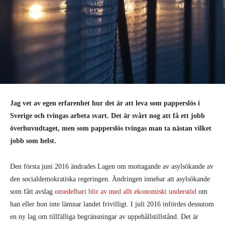
Jag vet av egen erfarenhet hur det är att leva som papperslös i
Sverige och tvingas arbeta svart. Det är svårt nog att få ett jobb
överhuvudtaget, men som papperslös tvingas man ta nästan vilket
jobb som helst.
Den första juni 2016 ändrades Lagen om mottagande av asylsökande av
den socialdemokratiska regeringen. Ändringen innebar att asylsökande
som fått avslag
omedelbart blir av med allt ekonomiskt understöd
om
han eller hon inte lämnar landet frivilligt. I juli 2016 infördes dessutom
en ny lag om tillfälliga begränsningar av uppehållstillstånd. Det är