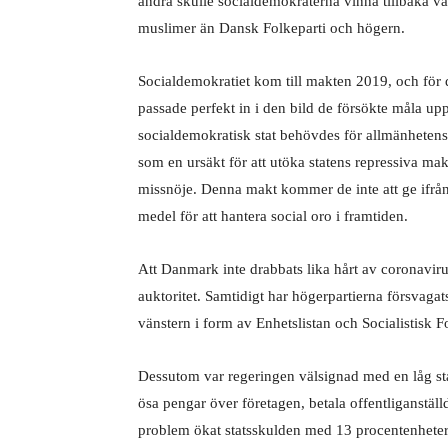
andra skulle socialdemokraterna vinna tillbaka vä
muslimer än Dansk Folkeparti och högern.
Socialdemokratiet kom till makten 2019, och fö
passade perfekt in i den bild de försökte måla upp 
socialdemokratisk stat behövdes för allmänhetens
som en ursäkt för att utöka statens repressiva ma
missnöje. Denna makt kommer de inte att ge ifrån
medel för att hantera social oro i framtiden.
Att Danmark inte drabbats lika hårt av coronaviru
auktoritet. Samtidigt har högerpartierna försvagat
vänstern i form av Enhetslistan och Socialistisk F
Dessutom var regeringen välsignad med en låg st
ösa pengar över företagen, betala offentliganställd
problem ökat statsskulden med 13 procentenhete