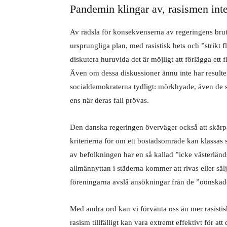
Pandemin klingar av, rasismen inte
Av rädsla för konsekvenserna av regeringens brutna
ursprungliga plan, med rasistisk hets och ”strikt f
diskutera huruvida det är möjligt att förlägga ett
Även om dessa diskussioner ännu inte har resultera
socialdemokraterna tydligt: mörkhyade, även de so
ens när deras fall prövas.
Den danska regeringen överväger också att skärpa
kriterierna för om ett bostadsområde kan klassas 
av befolkningen har en så kallad ”icke västerländ
allmännyttan i städerna kommer att rivas eller sälj
föreningarna avslå ansökningar från de ”oönskad
Med andra ord kan vi förvänta oss än mer rasisti
rasism tillfälligt kan vara extremt effektivt för a