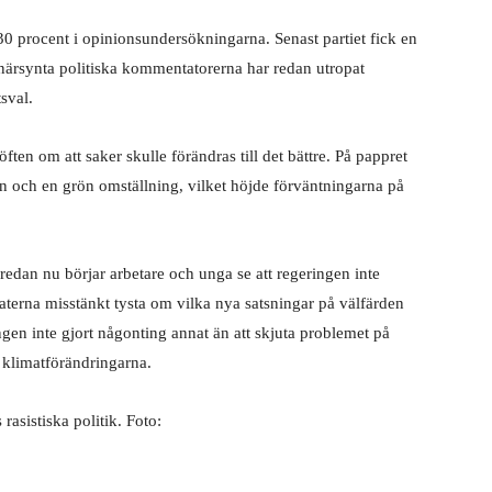
 30 procent i opinionsundersökningarna. Senast partiet fick en
e närsynta politiska kommentatorerna har redan utropat
sval.
ten om att saker skulle förändras till det bättre. På pappret
n och en grön omställning, vilket höjde förväntningarna på
edan nu börjar arbetare och unga se att regeringen inte
raterna misstänkt tysta om vilka nya satsningar på välfärden
ngen inte gjort någonting annat än att skjuta problemet på
 klimatförändringarna.