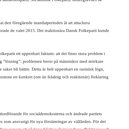
gnat den föregående mandatperioden åt att attackera
orade de valet 2015. Det reaktionära Dansk Folkeparti kunde
olkeparti ett uppenbart faktum: att det finns stora problem i
lig ”lösning”: problemen beror på människor med mörkare
saker bli bättre. Detta är helt uppenbart en rasistisk lögn,
minstone en konkret (om än felaktig och reaktionär) förklaring
tiordförande för socialdemokraterna och ändrade partiets
 ses som ansvarigt för nya försämringar av välfärden. För det