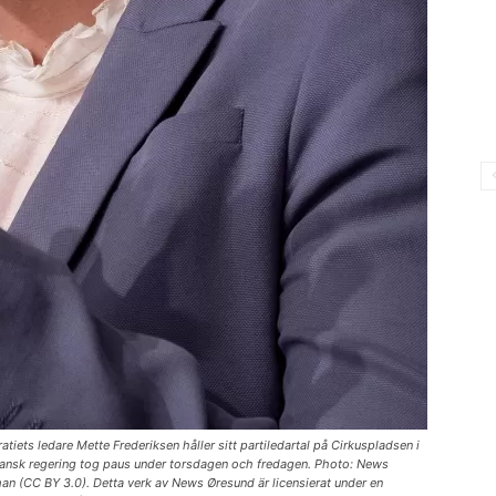
ets ledare Mette Frederiksen håller sitt partiledartal på Cirkuspladsen i
ansk regering tog paus under torsdagen och fredagen. Photo: News
(CC BY 3.0). Detta verk av News Øresund är licensierat under en