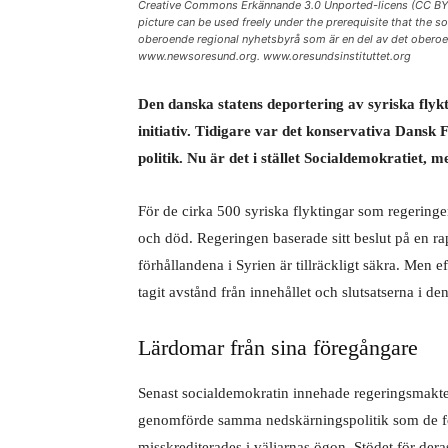
Creative Commons Erkännande 3.0 Unported-licens (CC BY 3.0)
picture can be used freely under the prerequisite that the
oberoende regional nyhetsbyrå som är en del av det oberoe
www.newsoresund.org. www.oresundsinstituttet.org
Den danska statens deportering av syriska flykt
initiativ. Tidigare var det konservativa Dansk 
politik. Nu är det i stället Socialdemokratiet, 
För de cirka 500 syriska flyktingar som regeringen 
och död. Regeringen baserade sitt beslut på en ra
förhållandena i Syrien är tillräckligt säkra. Men ef
tagit avstånd från innehållet och slutsatserna i den
Lärdomar från sina föregångare
Senast socialdemokratin innehade regeringsmakt
genomförde samma nedskärningspolitik som de före
misskrediterades i väljarnas ögon. Stödet för dera