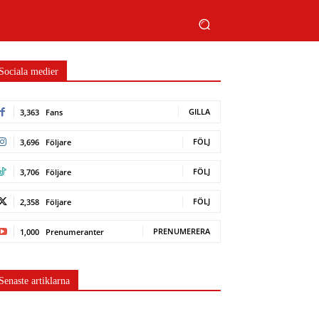
Sociala medier
GILLA
3,363
Fans
FÖLJ
3,696
Följare
FÖLJ
3,706
Följare
FÖLJ
2,358
Följare
PRENUMERERA
1,000
Prenumeranter
Senaste artiklarna