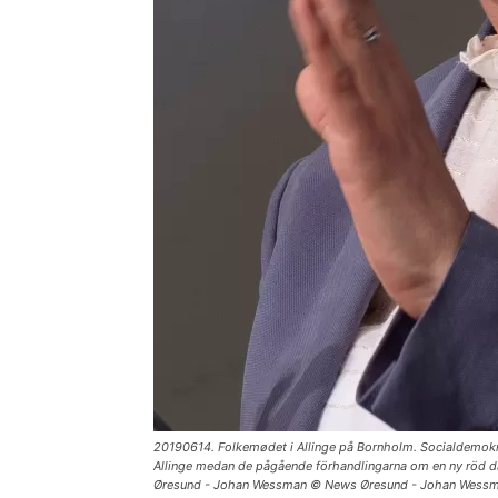
20190614. Folkemødet i Allinge på Bornholm. Socialdemokrati
Allinge medan de pågående förhandlingarna om en ny röd d
Øresund - Johan Wessman © News Øresund - Johan Wessman 