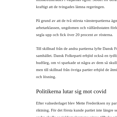
kraftigt att de tvingades lämna regeringen.
På grund av att de två största vänsterpartierna ä
arbetarklassen, ungdomen och välfärdsstaten förl
segla upp och fick över 20 procent av rösterna.
Till skillnad från de andra partierna lyfte Dansk F
samhället. Dansk Folkeparti erbjöd också en tyd
hudfärg, om vi sparkade ut några av dem så skulle 
men till skillnad från övriga partier erbjöd de åt
och lösning.
Politikerna lutar sig mot covid
Efter valnederlaget blev Mette Frederiksen ny par
riktning. För det första kunde partiet inte längre