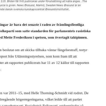
. Bilden får fritt publiceras under förutsättning att källa anges. .The
 source is given. News Øresund, Malmö, Sweden News Øresund är en
nde dansk-svenska kunskapscentrat Øresundsinstituttet..
ingar är bara det senaste i raden av främlingsfientliga
Folkeparti som satte standarden för parlamentets rasistiska
med Mette Frederiksen i spetsen, som övertagit taktpinnen.
beslutat om att skicka tillbaka väntar fängelsestraff, tortyr
pport från Utlänningsstyrelsen, som kom fram till att
ter att rapporten publicerats har 11 av 12 källor till rapporten
.
en var 2011–15, med Helle Thorning-Schmidt vid rodret. De
gående högerregeringarna, vilket ledde till att partiet
s samarbetsparti, Socialistisk Folkeparti, undergrävdes så