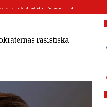
sk teori
Video & podcast
Prenumerera
Butik
raternas rasistiska