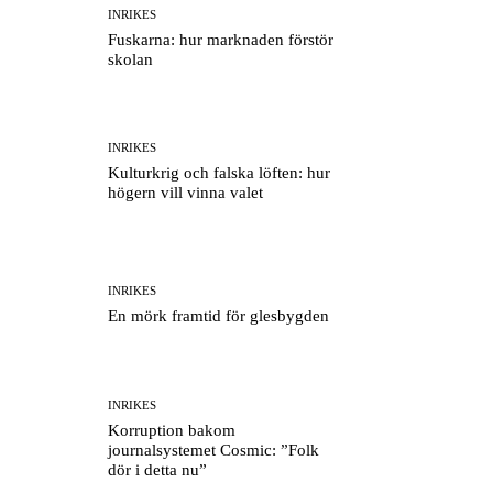
INRIKES
Fuskarna: hur marknaden förstör
skolan
INRIKES
Kulturkrig och falska löften: hur
högern vill vinna valet
INRIKES
En mörk framtid för glesbygden
INRIKES
Korruption bakom
journalsystemet Cosmic: ”Folk
dör i detta nu”