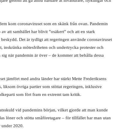
ljare genom att gå ännu hårdare åt invandrare, flyktingar och
r dem kom coronaviruset som en skänk från ovan. Pandemin
av att samhället har blivit ”osäkert” och att en stark
 beskydd. Det är tydligt att regeringen använde coronaviruset
kt, inskränka mötesfriheten och undertrycka protester och
 sig när pandemin är över – de kommer att behålla dessa
set jämfört med andra länder har stärkt Mette Frederiksens
s, liksom övriga partier som stöttat regeringen, inklusive
olkeparti som fört fram en extremt tam kritik.
atsskuld vid pandemins början, vilket gjorde att man kunde
as löner och stötta småföretagare – för tillfället har man utan
r under 2020.