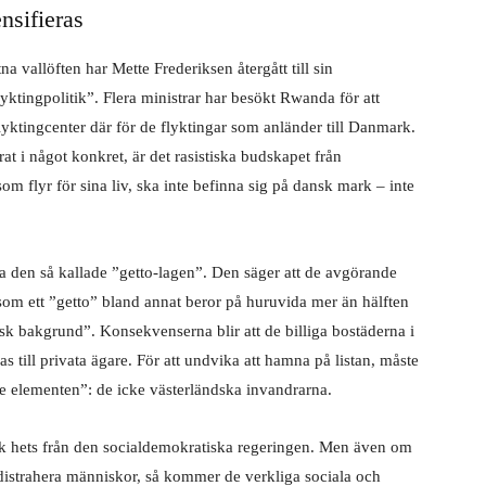
nsifieras
 vallöften har Mette Frederiksen återgått till sin
lyktingpolitik”. Flera ministrar har besökt Rwanda för att
 flyktingcenter där för de flyktingar som anländer till Danmark.
t i något konkret, är det rasistiska budskapet från
m flyr för sina liv, ska inte befinna sig på dansk mark – inte
 den så kallade ”getto-lagen”. Den säger att de avgörande
som ett ”getto” bland annat beror på huruvida mer än hälften
sk bakgrund”. Konsekvenserna blir att de billiga bostäderna i
as till privata ägare. För att undvika att hamna på listan, måste
e elementen”: de icke västerländska invandrarna.
sk hets från den socialdemokratiska regeringen. Men även om
tt distrahera människor, så kommer de verkliga sociala och