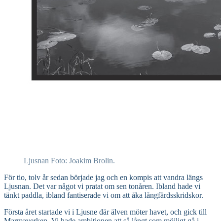
Ljusnan Foto: Joakim Brolin.
För tio, tolv år sedan började jag och en kompis att vandra längs
Ljusnan. Det var något vi pratat om sen tonåren. Ibland hade vi
tänkt paddla, ibland fantiserade vi om att åka långfärdsskridskor.
Första året startade vi i Ljusne där älven möter havet, och gick till
Marmaverken. Vi hade ambitionen att så långt som möjligt gå i