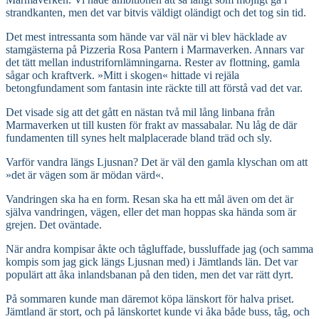
strandkanten, men det var bitvis väldigt oländigt och det tog sin tid.
Det mest intressanta som hände var väl när vi blev häcklade av
stamgästerna på Pizzeria Rosa Pantern i Marmaverken. Annars var
det tätt mellan industrifornlämningarna. Rester av flottning, gamla
sågar och kraftverk. »Mitt i skogen« hittade vi rejäla
betongfundament som fantasin inte räckte till att förstå vad det var.
Det visade sig att det gått en nästan två mil lång linbana från
Marmaverken ut till kusten för frakt av massabalar. Nu låg de där
fundamenten till synes helt malplacerade bland träd och sly.
Varför vandra längs Ljusnan? Det är väl den gamla klyschan om att
»det är vägen som är mödan värd«.
Vandringen ska ha en form. Resan ska ha ett mål även om det är
själva vandringen, vägen, eller det man hoppas ska hända som är
grejen. Det oväntade.
När andra kompisar åkte och tågluffade, bussluffade jag (och samma
kompis som jag gick längs Ljusnan med) i Jämtlands län. Det var
populärt att åka inlandsbanan på den tiden, men det var rätt dyrt.
På sommaren kunde man däremot köpa länskort för halva priset.
Jämtland är stort, och på länskortet kunde vi åka både buss, tåg, och