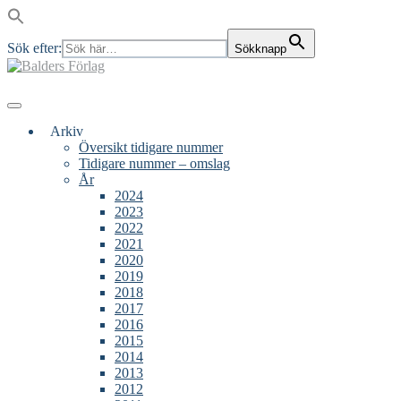
Sök efter:
Sökknapp
Skip
to
content
Main
Menu
navigation
Arkiv
Översikt tidigare nummer
Tidigare nummer – omslag
År
2024
2023
2022
2021
2020
2019
2018
2017
2016
2015
2014
2013
2012