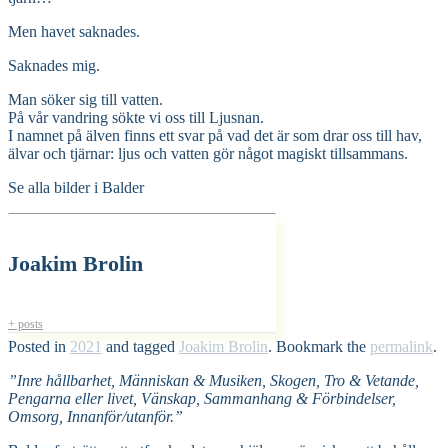
Men havet saknades.
Saknades mig.
Man söker sig till vatten.
På vår vandring sökte vi oss till Ljusnan.
I namnet på älven finns ett svar på vad det är som drar oss till hav,
älvar och tjärnar: ljus och vatten gör något magiskt tillsammans.
Se alla bilder i Balder
Joakim Brolin
+ posts
Posted in
2021
and tagged
Joakim Brolin
. Bookmark the
permalink
.
”Inre hållbarhet, Människan & Musiken, Skogen, Tro & Vetande,
Pengarna eller livet, Vänskap, Sammanhang & Förbindelser,
Omsorg, Innanför/utanför.”