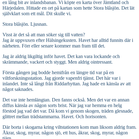
en lång bit av inlandsbanan. Vi köpte en karta över Jämtland och
Härjedalen. Hittade en ort på kartan som hette Stora blåsjön. Det lät
självklart som ett mål. Dit skulle vi.
Stora blåsjön. Ljusnan.
Visst är det så att man söker sig till vatten?
Jag är uppvuxen efter Hälsingekusten. Havet har alltid funnits där i
närheten. Förr eller senare kommer man fram till det.
Jag är aldrig likgiltig inför havet. Det kan vara lockande och
skrämmande, vackert och styggt. Men aldrig ointressant.
Första gången jag bodde hemifrån en längre tid var på en
viltforskningsstation. Jag gjorde vapenfri tjänst. Det här var i
inlandet. Inte så långt från Riddarhyttan. Jag hade en känsla av att
något saknades.
Det var inte hemlängtan. Den fanns också. Men det var en annan
diffus känsla av någon sorts brist. När jag var hemma en helg
förstod jag vad det var. Då kom vi genom skogen, träden glesnade,
glittret mellan trädstammarna. Havet. Och horisonten.
Där borta i skogarna kring viltstationen kom man liksom aldrig fram.
Åkrar, skog, myrar, någon sjö, ett hus, åkrar, skog, myrar, någon
tjärn…