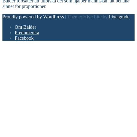
Balder fortsätter att utforska det som hjälper människan att behålla
sinnet för proportioner.
Proudly powered by WordPress
|
Theme: Hive Lite by
Pixelgrade
.
Footer
Om Balder
navigation
Prenumerera
Facebook