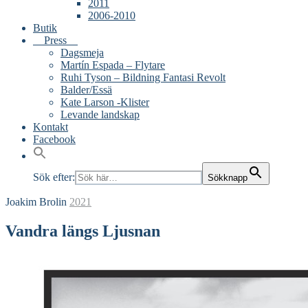
2011
2006-2010
Butik
Press
Dagsmeja
Martín Espada – Flytare
Ruhi Tyson – Bildning Fantasi Revolt
Balder/Essä
Kate Larson -Klister
Levande landskap
Kontakt
Facebook
Sök efter:
Sökknapp
Joakim Brolin
2021
Vandra längs Ljusnan