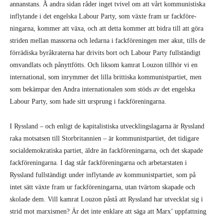
annanstans. Å andra sidan råder inget tvivel om att vårt kommunistiska
inflytande i det engelska Labour Party, som växte fram ur fack­före­
ningarna, kommer att växa, och att detta kommer att bidra till att göra
striden mellan massor­na och ledarna i fackföre­ningen mer akut, tills de
förrädiska byråkraterna har drivits bort och Labour Party fullständigt
omvandlats och pånyttfötts. Och liksom kamrat Louzon tillhör vi en
international, som in­rymmer det lilla brittiska kommunistpartiet, men
som bekämpar den Andra internationalen som stöds av det engelska
Labour Party, som hade sitt ursprung i fackföreningarna.
I Ryssland – och enligt de kapitalistiska utvecklingslagarna är Ryssland
raka motsatsen till Storbritannien – är kommunistpartiet, det tidigare
socialdemokratiska partiet, äldre än fack­föreningarna, och det skapade
fackföreningarna. I dag står fackföreningarna och arbetarstaten i
Ryssland fullständigt under inflytande av kommunistpartiet, som på
intet sätt växte fram ur fackföreningarna, utan tvärtom skapade och
skolade dem. Vill kamrat Louzon påstå att Ryss­land har utvecklat sig i
strid mot marxismen? Är det inte enklare att säga att Marx’ uppfatt­ning