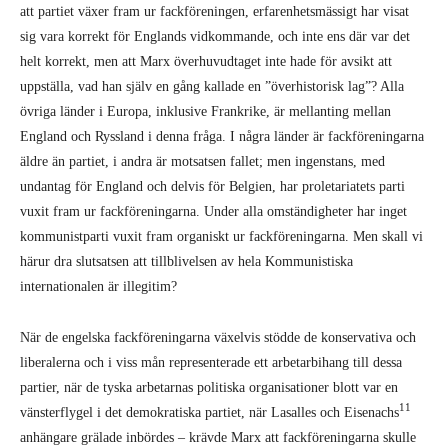
att partiet växer fram ur fackföreningen, erfarenhetsmässigt har visat
sig vara korrekt för Englands vidkommande, och inte ens där var det
helt korrekt, men att Marx överhuvud­taget inte hade för avsikt att
uppställa, vad han själv en gång kallade en ”överhistorisk lag”? Alla
övriga länder i Europa, inklusive Frankrike, är mellanting mellan
England och Ryssland i denna fråga. I några länder är fackföreningarna
äldre än partiet, i andra är motsatsen fallet; men ingenstans, med
undantag för England och delvis för Belgien, har proletariatets parti
vuxit fram ur fackföreningarna. Under alla omständigheter har inget
kommunistparti vuxit fram organiskt ur fackföreningarna. Men skall vi
härur dra slutsatsen att tillblivelsen av hela Kommunistiska
internationalen är illegitim?
När de engelska fackföreningarna växelvis stödde de konservativa och
liberalerna och i viss mån representerade ett arbetarbihang till dessa
partier, när de tyska arbetarnas politiska orga­ni­sa­tioner blott var en
11
vänsterflygel i det demokratiska partiet, när Lasalles och Eise­nachs
anhängare grälade inbördes – krävde Marx att fackföreningarna skulle