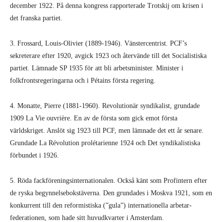
december 1922. På denna kongress rapporterade Trotskij om krisen i
det franska partiet.
3. Frossard, Louis-Olivier (1889-1946). Vänstercentrist. PCF’s
sekreterare efter 1920, avgick 1923 och återvände till det Socialistiska
partiet. Lämnade SP 1935 för att bli arbetsminister. Minister i
folkfronts­regeringarna och i Pétains första regering.
4. Monatte, Pierre (1881-1960). Revolutionär syndikalist, grundade
1909 La Vie ouvrière. En av de första som gick emot första
världskriget. Anslöt sig 1923 till PCF, men lämnade det ett år senare.
Grundade La Révolution prolétarienne 1924 och Det syndikalistiska
förbundet i 1926.
5. Röda fackföreningsinternationalen. Också känt som Profintern efter
de ryska begynnelsebokstäverna. Den grundades i Moskva 1921, som en
konkurrent till den reformistiska (”gula”) internationella arbetar­
federationen, som hade sitt huvudkvarter i Amsterdam.