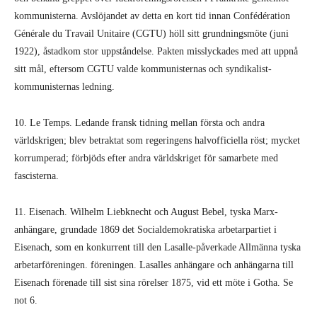
kommunisterna. Avslöjandet av detta en kort tid innan Confédération
Générale du Travail Unitaire (CGTU) höll sitt grundningsmöte (juni
1922), åstadkom stor uppståndelse. Pakten misslyckades med att uppnå
sitt mål, eftersom CGTU valde kommunisternas och syndikalist-
kommunisternas ledning.
10. Le Temps. Ledande fransk tidning mellan första och andra
världskrigen; blev betraktat som regeringens halvofficiella röst; mycket
korrumperad; förbjöds efter andra världskriget för samarbete med
fascisterna.
11. Eisenach. Wilhelm Liebknecht och August Bebel, tyska Marx-
anhängare, grundade 1869 det Social­demo­kratiska arbetarpartiet i
Eisenach, som en konkurrent till den Lasalle-påverkade Allmänna tyska
arbetar­föreningen. föreningen. Lasalles anhängare och anhängarna till
Eisenach förenade till sist sina rörelser 1875, vid ett möte i Gotha. Se
not 6.