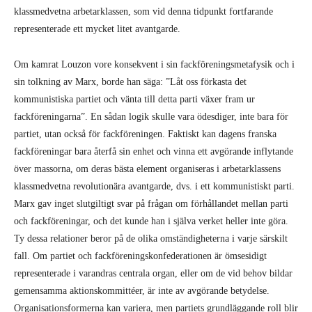
klassmed­vetna arbetar­klassen, som vid denna tidpunkt fort­farande
representerade ett mycket litet avantgarde.
Om kamrat Louzon vore konsekvent i sin fackföreningsmetafysik och i
sin tolkning av Marx, borde han säga: ”Låt oss förkasta det
kommunistiska partiet och vänta till detta parti växer fram ur
fackföreningarna”. En sådan logik skulle vara ödesdiger, inte bara för
partiet, utan också för fackföreningen. Faktiskt kan dagens franska
fackföreningar bara återfå sin enhet och vinna ett avgörande inflytande
över massorna, om deras bästa element organiseras i arbetar­klassens
klassmedvetna revolutionära avantgarde, dvs. i ett kommunistiskt parti.
Marx gav inget slutgiltigt svar på frågan om förhållandet mellan parti
och fackföreningar, och det kunde han i själva verket heller inte göra.
Ty dessa relationer beror på de olika omständigheterna i varje särskilt
fall. Om partiet och fackföreningskonfederationen är ömsesidigt
representerade i varandras centrala organ, eller om de vid behov bildar
gemensamma aktionskommittéer, är inte av avgörande betydelse.
Organisationsformerna kan variera, men partiets grundläggande roll blir