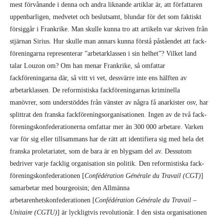
mest förvånande i denna och andra liknande artiklar är, att författaren
uppenbarligen, medvetet och beslutsamt, blundar för det som faktiskt
försiggår i Frankrike. Man skulle kunna tro att artikeln var skriven från
stjärnan Sirius. Hur skulle man annars kunna förstå påståendet att fack­
före­ningarna represen­terar ”arbetarklassen i sin helhet”? Vilket land
talar Louzon om? Om han menar Frankrike, så omfattar
fackföreningarna där, så vitt vi vet, dessvärre inte ens hälften av
arbetarklassen. De reformistiska fackföreningarnas kriminella
manövrer, som understöddes från vänster av några få anarkister osv, har
splittrat den franska fackföreningsorganisationen. Ingen av de två fack­
föreningskonfederationerna omfattar mer än 300 000 arbetare. Varken
var för sig eller till­sam­mans har de rätt att identifiera sig med hela det
franska proletariatet, som de bara är en blyg­sam del av. Dessutom
bedriver varje facklig organisation sin politik. Den reformistiska fack­
föreningskonfederationen [
Confédération Générale du Travail (CGT)
]
samarbetar med bour­geoisin; den Allmänna
arbetarenhetskonfederationen [
Confédération Générale du Travail –
Unitaire (CGTU)
] är lyckligtvis revolutionär. I den sista organisationen