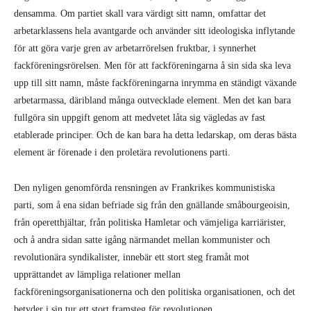
densamma. Om partiet skall vara värdigt sitt namn, omfattar det
arbetarklassens hela avantgarde och använder sitt ideologiska inflytande
för att göra varje gren av arbetarrörelsen fruktbar, i synnerhet
fackföreningsrörelsen. Men för att fackföreningarna å sin sida ska leva
upp till sitt namn, måste fackföreningarna inrymma en ständigt växande
arbetarmassa, däri­bland många outvecklade element. Men det kan bara
fullgöra sin uppgift genom att medvetet låta sig vägledas av fast
etablerade principer. Och de kan bara ha detta ledarskap, om deras bästa
element är förenade i den proletära revolutionens parti.
Den nyligen genomförda rensningen av Frankrikes kommunistiska
parti, som å ena sidan befriade sig från den gnällande småbourgeoisin,
från operetthjältar, från politiska Hamletar och vämjeliga karriärister,
och å andra sidan satte igång närmandet mellan kommunister och
revolutionära syndikalister, innebär ett stort steg framåt mot
upprättandet av lämpliga relationer mellan
fackföreningsorganisationerna och den politiska organisationen, och det
betyder i sin tur ett stort framsteg för revolutionen.