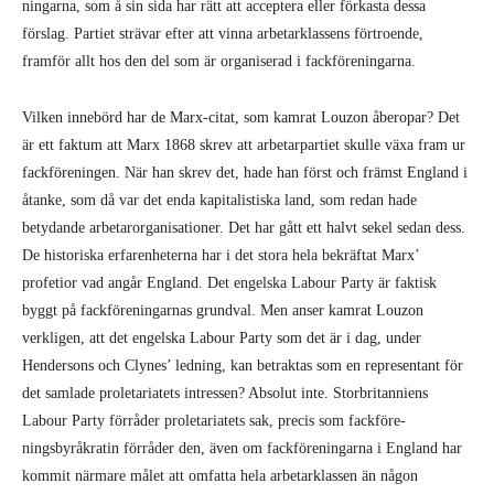
ning­arna, som å sin sida har rätt att acceptera eller förkasta dessa
förslag. Partiet strä­var efter att vinna arbetar­klassens förtroende,
framför allt hos den del som är organiserad i fackföreningarna.
Vilken innebörd har de Marx-citat, som kamrat Louzon åberopar? Det
är ett faktum att Marx 1868 skrev att arbetarpartiet skulle växa fram ur
fackföreningen. När han skrev det, hade han först och främst England i
åtanke, som då var det enda kapitalistiska land, som redan hade
betydande arbetarorganisationer. Det har gått ett halvt sekel sedan dess.
De historiska erfaren­heterna har i det stora hela bekräftat Marx’
profetior vad angår England. Det engelska Labour Party är faktisk
byggt på fackföreningarnas grundval. Men anser kamrat Louzon
verkligen, att det engelska Labour Party som det är i dag, under
Hendersons och Clynes’ ledning, kan be­trak­tas som en representant för
det samlade proletariatets intressen? Absolut inte. Stor­bri­tanniens
Labour Party förråder proletariatets sak, precis som fack­före­
ningsbyråkratin förråder den, även om fackföreningarna i England har
kommit närmare målet att omfatta hela arbetar­klassen än någon