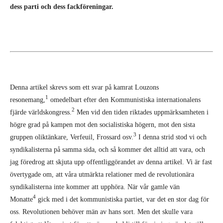
dess parti och dess fackföreningar.
Denna artikel skrevs som ett svar på kamrat Louzons
1
resonemang,
omedelbart efter den Kommunistiska internationalens
2
fjärde världskongress.
Men vid den tiden riktades upp­märksamheten i
högre grad på kampen mot den socialistiska högern, mot den sista
3
gruppen oliktänkare, Verfeuil, Frossard osv.
I denna strid stod vi och
syndikalisterna på samma sida, och så kommer det alltid att vara, och
jag föredrog att skjuta upp offentlig­görandet av denna artikel. Vi är fast
övertygade om, att våra utmärkta relationer med de revolutionära
syndika­listerna inte kommer att upphöra. När vår gamle vän
4
Monatte
gick med i det kommunistiska partiet, var det en stor dag för
oss. Revolutionen behöver män av hans sort. Men det skulle vara