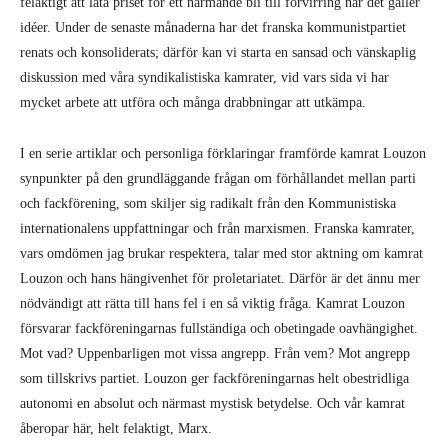
felaktigt att låta priset för ett närmande bli till förvirring när det gäller
idéer. Under de senaste månaderna har det franska kommunistpartiet
renats och konsoliderats; därför kan vi starta en sansad och vänskaplig
diskussion med våra syndikalistiska kamrater, vid vars sida vi har
mycket arbete att utföra och många drabbningar att utkämpa.
I en serie artiklar och personliga förklaringar framförde kamrat Louzon
synpunkter på den grundläggande frågan om förhållandet mellan parti
och fackförening, som skiljer sig radikalt från den Kommunistiska
internationalens uppfattningar och från marxismen. Franska kam­rater,
vars omdömen jag brukar respektera, talar med stor aktning om kamrat
Louzon och hans hängivenhet för proletariatet. Därför är det ännu mer
nödvändigt att rätta till hans fel i en så viktig fråga. Kamrat Louzon
försvarar fackföreningarnas fullständiga och obetingade oav­hängighet.
Mot vad? Uppenbarligen mot vissa angrepp. Från vem? Mot angrepp
som tillskrivs partiet. Louzon ger fackföreningarnas helt obestridliga
autonomi en absolut och närmast mystisk betydelse. Och vår kamrat
åberopar här, helt felaktigt, Marx.