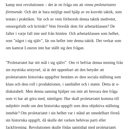
kamp mot revolutionen – det är en fråga om att
vinna proletariatets
förtroende
. Och det är bara möjligt med hjälp av en korrekt taktik, som
testats i praktiken. Var och av vem förbereds denna taktik medvetet,
omsorgsfullt och kritiskt? Vem föreslår dem för arbetarklassen? De
faller i varje fall inte ned från himlen. Och arbetarklassen som helhet,
som ”något i sig själv”, lär oss heller inte denna taktik. Det verkar som
om kamrat Louzon inte har ställt sig den frågan.
”Proletariatet har sitt mål i sig självt”. Om vi befriar denna mening från
sin mystiska utstyrsel, så är det uppenbart att den betyder att
proletariatets historiska uppgifter bestäms av dess so­ciala ställning som
klass och dess roll i produktionen, i samhället och i staten. Detta är o­
disku­tabelt. Men denna sanning hjälper oss inte att besvara den fråga
som vi har att göra med, näm­ligen: Hur skall proletariatet komma till
subjektiv insikt
om den historiska uppgift som dess objektiva ställning
innebär? Om proletariatet i sin helhet var i stånd att omedelbart förstå
sin historiska uppgift, då skulle det varken behövas parti eller
fackförening. Revolu­tionen skulle födas samtidigt med proletariatet.