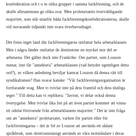
konfedera­tion och t o m olika grupper i samma fackförening, och de
skulle allesammans ge olika svar. Men proletariatets överväldigande
majoritet, som står utan­för båda fackförenings­konfederationerna, skulle
vid nuvarande tidpunkt inte svara över­huvud­taget.
Det finns inget land där fackföreningarna omfattar hela arbetarklassen.
Men i några länder om­fattar de åtminstone en mycket stor del av
arbetarna. Det gäller dock inte Frankrike. Om partiet, som Louzon
menar, inte får ”annektera” arbetarklassen (vad betyder egentligen detta
ord?), av vilken anledning beviljar kamrat Louzon då denna rätt till
syndikalismen? Han svarar kanske: ”Vår fackföreningsorganisation är
fortfarande svag. Men vi tvivlar inte på dess framtid och dess slutliga
seger.” Till detta kan vi replikera: ”Javisst; vi delar också denna
övertygelse. Men tvivlar lika lite på att även partiet kommer att vinna
ett odelat förtroende från arbetarklassens majoritet.” Det är inte fråga
om att ”annektera” proletariatet, varken för partiet eller för
fackföreningarna – det är fel av Louzon att använda ett sådant
språkbruk, som slentrianmässigt används av våra motståndare i deras