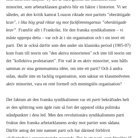
minoritet, som arbetarklassen gradvis blir en faktor i historien. Vi ser
således, att den kritik kamrat Louzon riktade mot partiets ”oberättigade
krav”,
i lika hög grad riktar sig mot fackföreningarnas ”oberättigade
krav”
. Framför allt i Frankrike, för den franska syndikalismen – vi
måste upprepa detta – var och är i sin organisation och i sin teori ett
parti. Det är också därför som den under sin klassiska period (1905-07)
kom fram till teorin om ”den aktiva minoriteten” och inte till teorin om
det ”kollektiva proletariatet”. För vad är en aktiv minoritet, som hålls
samman av sina gemensamma idéer, om inte ett parti? Och å andra
sidan, skulle inte en facklig organisation, som saknar en klassmedveten
aktiv minoritet, vara en rent formell och meningslös organisation?
Det faktum att den franska syndikalismen var ett
parti
bekräftades helt
av den splittring som ägde rum så fort det uppstod olika politiska
ståndpunkter i dess led. Men den revolutionära syndikalismens parti
fruktar den franska arbetarklassens avsky mot partier som sådana.
Därför antog det inte namnet parti och har därmed förblivit