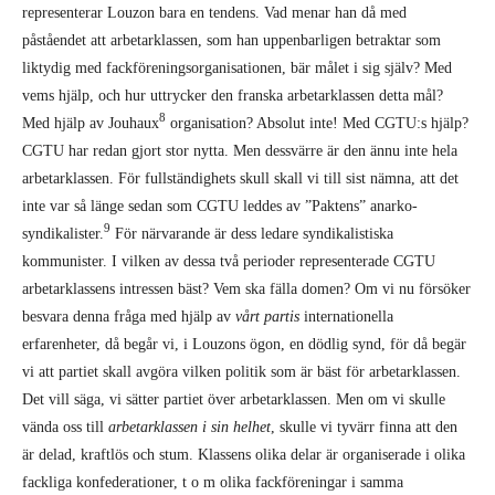
represen­terar Louzon bara en tendens. Vad menar han då med
påståendet att arbetarklassen, som han uppenbarligen betraktar som
liktydig med fackförenings­organisationen, bär målet i sig själv? Med
vems hjälp, och hur uttrycker den franska arbetarklassen detta mål?
8
Med hjälp av Jouhaux
orga­nisation? Absolut inte! Med CGTU:s hjälp?
CGTU har redan gjort stor nytta. Men dessvärre är den ännu inte hela
arbetarklassen. För fullständighets skull skall vi till sist nämna, att det
inte var så länge sedan som CGTU leddes av ”Paktens” anarko-
9
syndikalister.
För närvarande är dess ledare syndikalistiska
kommunister. I vilken av dessa två perioder rep­resenterade CGTU
arbetarklassens intressen bäst? Vem ska fälla domen? Om vi nu för­söker
besvara denna fråga med hjälp av
vårt partis
internationella
erfarenheter, då begår vi, i Lou­zons ögon, en dödlig synd, för då begär
vi att partiet skall avgöra vilken politik som är bäst för arbetarklassen.
Det vill säga, vi sätter partiet över arbetarklassen. Men om vi skulle
vända oss till
arbetarklassen i sin helhet
, skulle vi tyvärr finna att den
är delad, kraftlös och stum. Klassens olika delar är organiserade i olika
fackliga konfederationer, t o m olika fackföreningar i samma