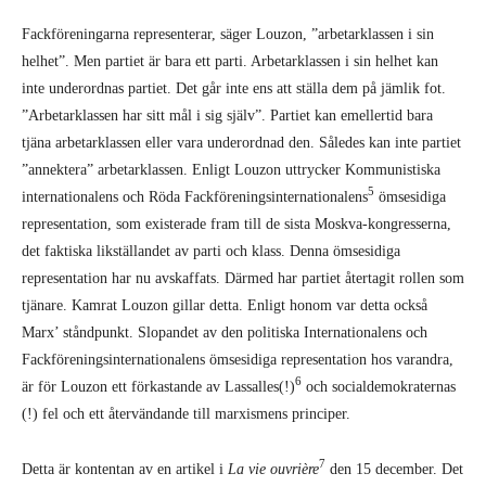
Fackföreningarna representerar, säger Louzon, ”arbetarklassen i sin
helhet”. Men partiet är bara ett parti. Arbetarklassen i sin helhet kan
inte underordnas partiet. Det går inte ens att ställa dem på jämlik fot.
”Arbetarklassen har sitt mål i sig själv”. Partiet kan emellertid bara
tjäna arbetarklassen eller vara underordnad den. Således kan inte partiet
”annektera” arbetar­klassen. Enligt Louzon uttrycker Kommunistiska
5
internationalens och Röda Fackförenings­internationalens
ömsesidiga
representation, som existerade fram till de sista Moskva-kongresserna,
det faktiska likställandet av parti och klass. Denna ömsesidiga
representation har nu avskaffats. Därmed har partiet återtagit rollen som
tjänare. Kamrat Louzon gillar detta. Enligt honom var detta också
Marx’ ståndpunkt. Slopandet av den politiska Internationalens och
Fackföreningsinternationalens ömsesidiga representation hos varandra,
6
är för Louzon ett för­kastande av Lassalles(!)
och socialdemokraternas
(!) fel och ett återvändande till marxismens principer.
7
Detta är kontentan av en artikel i
La vie ouvrière
den 15 december. Det