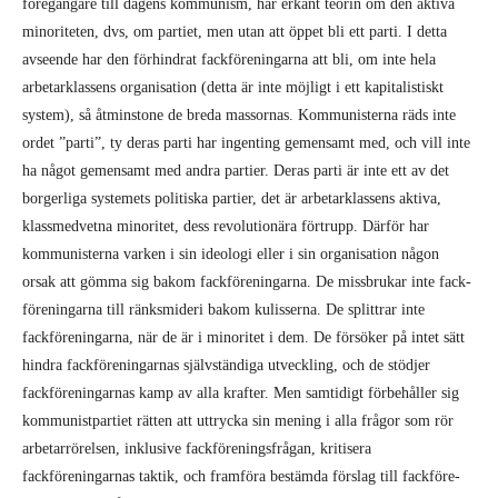
föregångare till dagens kommunism, har erkänt teorin om den aktiva
minoriteten, dvs, om partiet, men utan att öppet bli ett parti. I detta
avseende har den förhindrat fackföreningarna att bli, om inte hela
arbetar­klassens organisation (detta är inte möjligt i ett kapitalistiskt
system), så åtminstone de breda massornas. Kommunisterna räds inte
ordet ”parti”, ty deras parti har ingenting gemen­­samt med, och vill inte
ha något gemensamt med andra partier. Deras parti är inte ett av det
bor­gerliga systemets politiska partier, det är arbetarklassens aktiva,
klassmedvetna minoritet, dess revolutionära förtrupp. Därför har
kommunisterna varken i sin ideologi eller i sin orga­ni­sa­­tion någon
orsak att gömma sig bakom fackföreningarna. De missbrukar inte fack­
fö­re­ning­ar­na till ränksmideri bakom kulisserna. De splittrar inte
fackföreningarna, när de är i mi­noritet i dem. De försöker på intet sätt
hindra fackföreningarnas självständiga utveck­ling, och de stöd­jer
fackföreningarnas kamp av alla krafter. Men samtidigt förbehåller sig
kommu­nist­par­tiet rätten att uttrycka sin mening i alla frågor som rör
arbetarrörelsen, inklusive fack­fö­re­nings­frågan, kritisera
fackföreningarnas taktik, och framföra bestämda förslag till fack­fö­re­