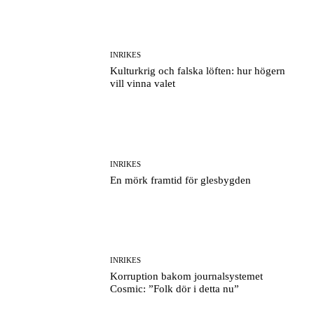
INRIKES
Kulturkrig och falska löften: hur högern
vill vinna valet
INRIKES
En mörk framtid för glesbygden
INRIKES
Korruption bakom journalsystemet
Cosmic: ”Folk dör i detta nu”