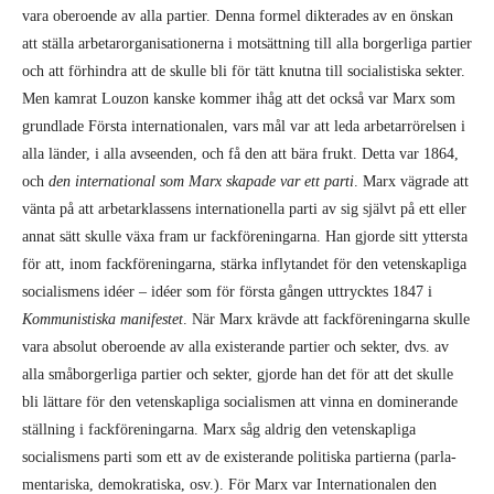
vara oberoende av alla partier. Denna formel dikterades av en önskan
att ställa arbetarorganisa­tionerna i mot­sättning till alla borgerliga partier
och att förhindra att de skulle bli för tätt knutna till socia­lis­tiska sekter.
Men kamrat Louzon kanske kommer ihåg att det också var Marx som
grundlade Första internationalen, vars mål var att leda arbetarrörelsen i
alla länder, i alla avseenden, och få den att bära frukt. Detta var 1864,
och
den international som Marx skapade var ett parti
. Marx vägrade att
vänta på att arbetarklassens internationella parti av sig självt på ett eller
annat sätt skulle växa fram ur fackföreningarna. Han gjorde sitt yttersta
för att, inom fackföreningarna, stärka inflytandet för den vetenskapliga
socialismens idéer – idéer som för första gången uttrycktes 1847 i
Kommunistiska manifestet
. När Marx krävde att fackföreningarna skulle
vara absolut oberoende av alla existerande partier och sekter, dvs. av
alla småborgerliga partier och sekter, gjorde han det för att det skulle
bli lättare för den veten­skapliga socialis­men att vinna en dominerande
ställning i fackföreningarna. Marx såg aldrig den vetenskapliga
socialismens parti som ett av de existerande politiska partierna (parla­
men­tariska, demokra­tiska, osv.). För Marx var Internationalen den