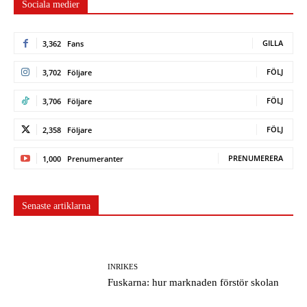
Sociala medier
GILLA
3,362
Fans
FÖLJ
3,702
Följare
FÖLJ
3,706
Följare
FÖLJ
2,358
Följare
PRENUMERERA
1,000
Prenumeranter
Senaste artiklarna
INRIKES
Fuskarna: hur marknaden förstör skolan