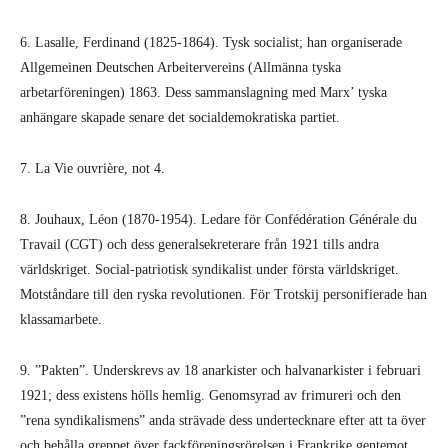
6. Lasalle, Ferdinand (1825-1864). Tysk socialist; han organiserade
Allgemeinen Deutschen Arbeitervereins (Allmänna tyska
arbetarföreningen) 1863. Dess sammanslagning med Marx’ tyska
anhängare skapade senare det socialdemokratiska partiet.
7. La Vie ouvrière, not 4.
8. Jouhaux, Léon (1870-1954). Ledare för Confédération Générale du
Travail (CGT) och dess general­sekreterare från 1921 tills andra
världskriget. Social-patriotisk syndikalist under första världskriget.
Motståndare till den ryska revolutionen. För Trotskij personifierade han
klassamarbete.
9. ”Pakten”. Underskrevs av 18 anarkister och halvanarkister i februari
1921; dess existens hölls hemlig. Genomsyrad av frimureri och den
”rena syndikalismens” anda strävade dess undertecknare efter att ta över
och behålla greppet över fackföreningsrörelsen i Frankrike gentemot