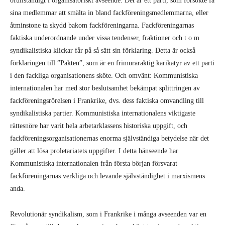
ofullständigt i organisatoriskt avseende. Det är ett parti, som försökte få
sina medlemmar att smälta in bland fackföreningsmed­lem­marna, eller
åtminstone ta skydd bakom fackföreningarna. Fackföreningarnas
faktiska under­ordnande under vissa tendenser, fraktioner och t o m
syndikalistiska klickar får på så sätt sin förklaring. Detta är också
förklaringen till ”Pakten”, som är en frimuraraktig karikatyr av ett parti
i den fackliga organisationens sköte. Och omvänt: Kommunistiska
inter­nationalen har med stor beslutsamhet bekämpat splittringen av
fackföreningsrörelsen i Frankrike, dvs. dess faktiska omvandling till
syndikalistiska partier. Kommunistiska internationalens viktigaste
rättesnöre har varit hela arbetarklassens historiska uppgift, och
fackföreningsorganisa­tioner­nas enorma självständiga betydelse när det
gäller att lösa proleta­riatets uppgifter. I detta hän­seende har
Kommunistiska internationalen från första början försvarat
fackföreningarnas verkliga och levande självständighet i marxismens
anda.
Revolutionär syndikalism, som i Frankrike i många avseenden var en