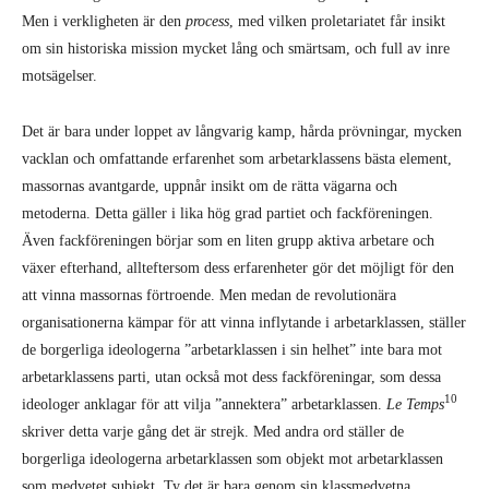
Men i verkligheten är den
process
, med vilken proletariatet får insikt
om sin historiska mission mycket lång och smärtsam, och full av inre
motsägelser.
Det är bara under loppet av långvarig kamp, hårda prövningar, mycken
vacklan och om­fattande erfarenhet som arbetarklassens bästa element,
massornas avantgarde, uppnår insikt om de rätta vägarna och
metoderna. Detta gäller i lika hög grad partiet och fackföreningen.
Även fackföreningen börjar som en liten grupp aktiva arbetare och
växer efterhand, allt­efter­som dess erfarenheter gör det möjligt för den
att vinna massornas förtroende. Men medan de revolutionära
organisationerna kämpar för att vinna inflytande i arbetarklassen, ställer
de borgerliga ideologerna ”arbetarklassen i sin helhet” inte bara mot
arbetarklassens parti, utan också mot dess fackföreningar, som dessa
10
ideologer anklagar för att vilja ”annektera” arbetar­klassen.
Le Temps
skriver detta varje gång det är strejk. Med andra ord ställer de
borgerliga ideologerna arbetarklassen som objekt mot arbetarklassen
som medvetet subjekt. Ty det är bara genom sin klassmedvetna