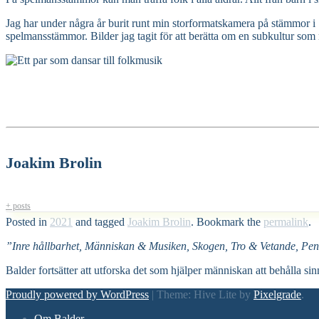
Jag har under några år burit runt min storformatskamera på stämmor i Sv
spelmansstämmor. Bilder jag tagit för att berätta om en subkultur so
Joakim Brolin
+ posts
Posted in
2021
and tagged
Joakim Brolin
. Bookmark the
permalink
.
”Inre hållbarhet, Människan & Musiken, Skogen, Tro & Vetande, Pen
Balder fortsätter att utforska det som hjälper människan att behålla sin
Proudly powered by WordPress
|
Theme: Hive Lite by
Pixelgrade
.
Footer
Om Balder