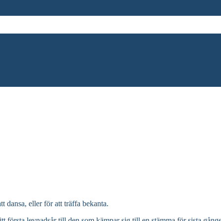
dansa, eller för att träffa bekanta.
itt första levnadsår till den som kämpar sig till en stämma för sista gånge