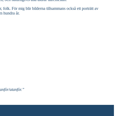
 folk. För mig blir bilderna tillsammans också ett porträtt av
m hundra år.
nför/utanför.”