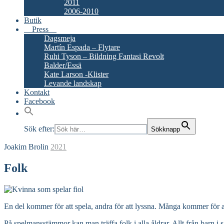
2011
2006-2010
Butik
Press
Dagsmeja
Martín Espada – Flytare
Ruhi Tyson – Bildning Fantasi Revolt
Balder/Essä
Kate Larson -Klister
Levande landskap
Kontakt
Facebook
Sök efter:
Sökknapp
Joakim Brolin
2021
Folk
En del kommer för att spela, andra för att lyssna. Många kommer för att 
På spelmansstämmor kan man träffa folk i alla åldrar. Allt från barn i s