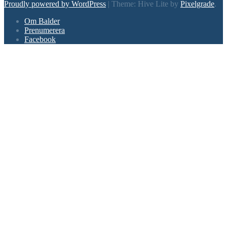
Proudly powered by WordPress
|
Theme: Hive Lite by
Pixelgrade
.
Footer
Om Balder
navigation
Prenumerera
Facebook