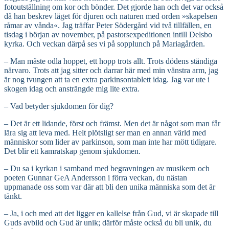
fotoutställning om kor och bönder. Det gjorde han och det var också
då han beskrev läget för djuren och naturen med orden »skapelsen
råmar av vånda«. Jag träffar Peter Södergård vid två tillfällen, en
tisdag i början av november, på pastorsexpeditionen intill Delsbo
kyrka. Och veckan därpå ses vi på sopplunch på Mariagården.
– Man måste odla hoppet, ett hopp trots allt. Trots dödens ständiga
närvaro. Trots att jag sitter och darrar här med min vänstra arm, jag
är nog tvungen att ta en extra parkinsontablett idag. Jag var ute i
skogen idag och ansträngde mig lite extra.
– Vad betyder sjukdomen för dig?
– Det är ett lidande, först och främst. Men det är något som man får
lära sig att leva med. Helt plötsligt ser man en annan värld med
människor som lider av parkinson, som man inte har mött tidigare.
Det blir ett kamratskap genom sjukdomen.
– Du sa i kyrkan i samband med begravningen av musikern och
poeten Gunnar GeA Andersson i förra veckan, du nästan
uppmanade oss som var där att bli den unika människa som det är
tänkt.
– Ja, i och med att det ligger en kallelse från Gud, vi är skapade till
Guds avbild och Gud är unik; därför måste också du bli unik, du