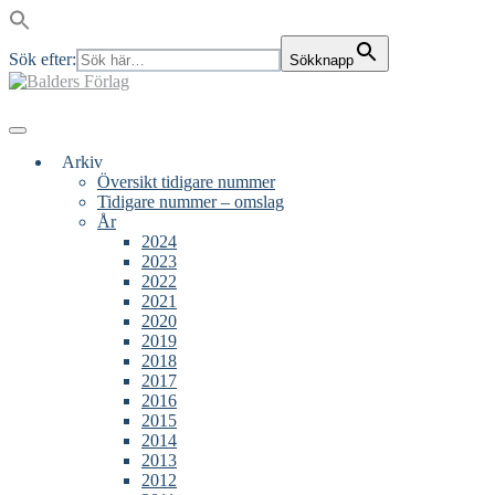
Sök efter:
Sökknapp
Skip
to
content
Main
Menu
navigation
Arkiv
Översikt tidigare nummer
Tidigare nummer – omslag
År
2024
2023
2022
2021
2020
2019
2018
2017
2016
2015
2014
2013
2012