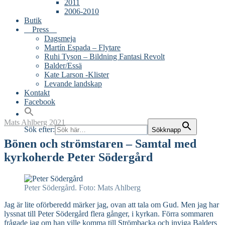
2011
2006-2010
Butik
Press
Dagsmeja
Martín Espada – Flytare
Ruhi Tyson – Bildning Fantasi Revolt
Balder/Essä
Kate Larson -Klister
Levande landskap
Kontakt
Facebook
Mats Ahlberg
2021
Sök efter:
Sökknapp
Bönen och strömstaren – Samtal med
kyrkoherde Peter Södergård
Peter Södergård. Foto: Mats Ahlberg
Jag är lite oförberedd märker jag, ovan att tala om Gud. Men jag har
lyssnat till Peter Södergård flera gånger, i kyrkan. Förra sommaren
frågade jag om han ville komma till Strömbacka och inviga Balders