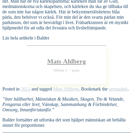
det. Man har de två kärlekspärlorna: kärleken man får av Gud,
medmänniskorna och skapelsen, och kärleken du ska ge tillbaka till
de som inte har någon kärlek. Här är bekymmerslöshetens blåa
pärla, den behöver vi också. För min del är den svarta pärlan min
parkinson, det som är besvärligt i livet. Frälsarkransen är ett mystikt
hjälpmedel för att odla det livsnära och livsbefrämjande.
Läs hela artikeln i Balder
Mats Ahlberg
Website
|
+ posts
Posted in
2021
and tagged
Mats Ahlberg
. Bookmark the
permalink
.
”Inre hållbarhet, Människan & Musiken, Skogen, Tro & Vetande,
Pengarna eller livet, Vänskap, Sammanhang & Förbindelser,
Omsorg, Innanför/utanför.”
Balder fortsätter att utforska det som hjälper människan att behålla
sinnet för proportioner.