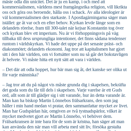
måste odla din unicitet. Det är ju en kamp, i och med att
kommersialismen, världens mest framgångsrika religion, vill likrikta
oss och göra oss beroende, hålla oss i schack. Av alla ideologier är
väl kommersialismen den starkaste. I Apostlagärningarna säger man
istället: ge åt var och en efter behov. Kyrkan levde länge som en
delandets rörelse, fram till 300-talet när kejsar Konstantin tog över
och kyrkan blev ett imperium. Nu är vi förhoppningsvis på väg
tillbaka till dess ursprungliga intentioner, det finns sådana tendenser
runtom i världskyrkan. Vi hade det uppe på det senaste präst- och
diakonmötet; delandets ekonomi. Jag tror att kapitalismen har gjort
sitt i den här världen, om vi fortsätter som nu så går det bokstavligen
åt helvete. Vi måste hitta ett nytt sätt att vara i världen.
– Det där att odla hoppet, hur bär man sig åt, det kanske ser olika ut
för varje människa?
– Jag tror att du på något vis måste grunda dig i skapelsen, bekräfta
det goda som du får till dels i skapelsen. Varje varelse är ett Guds
ord, allt som är till glädjer sig i sitt varande, hur än detta varande är.
Man kan ha biskop Martin Lönnebos frälsarkrans, den som jag
håller i min hand medan vi pratar, den sammanfattar mycket av livet.
Man har Gudspärlan här, omgiven av två tystnadspärlor, vilket är
mycket medvetet gjort av Martin Lönnebo, vi behöver dem.
Frälsarkransen är inte bara för de som är kristna, han säger att man
kan använda den när man vill arbeta med sitt liv, försöka gestalta