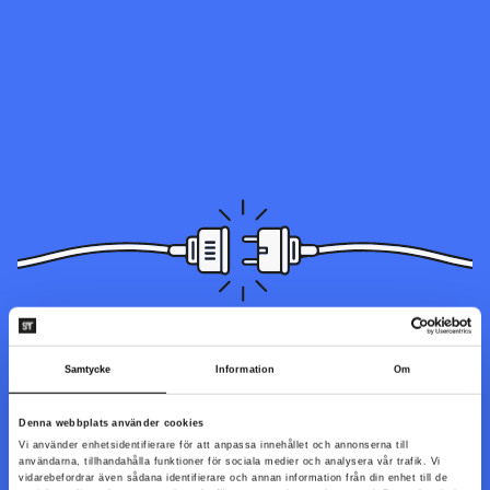
Sidan du letar efter kunde inte hittas. Den kan ha blivit flyttad,
Samtycke
Information
Om
döpts om eller så är den inte tillgänglig just nu.
Denna webbplats använder cookies
Vi använder enhetsidentifierare för att anpassa innehållet och annonserna till
Till startsidan
användarna, tillhandahålla funktioner för sociala medier och analysera vår trafik. Vi
vidarebefordrar även sådana identifierare och annan information från din enhet till de