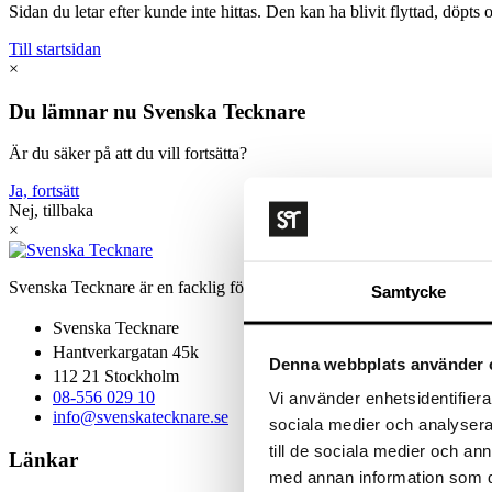
Sidan du letar efter kunde inte hittas. Den kan ha blivit flyttad, döpts o
Till startsidan
×
Du lämnar nu Svenska Tecknare
Är du säker på att du vill fortsätta?
Ja, fortsätt
Nej, tillbaka
×
Svenska Tecknare är en facklig förening för visuella kreatörer.
Samtycke
Svenska Tecknare
Hantverkargatan 45k
Denna webbplats använder 
112 21 Stockholm
08-556 029 10
Vi använder enhetsidentifierar
info@svenskatecknare.se
sociala medier och analysera 
till de sociala medier och a
Länkar
med annan information som du 