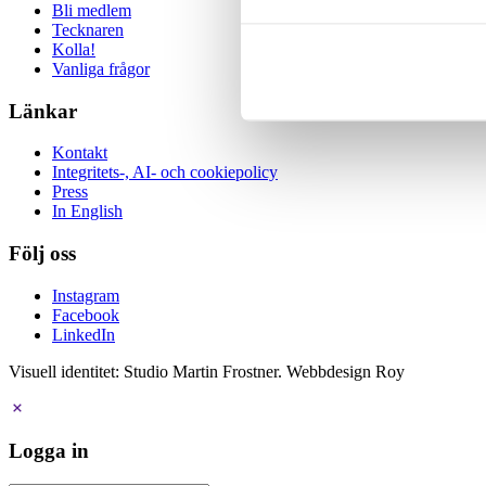
Bli medlem
Tecknaren
Kolla!
Vanliga frågor
Länkar
Kontakt
Integritets-, AI- och cookiepolicy
Press
In English
Följ oss
Instagram
Facebook
LinkedIn
Visuell identitet: Studio Martin Frostner. Webbdesign Roy
Logga in