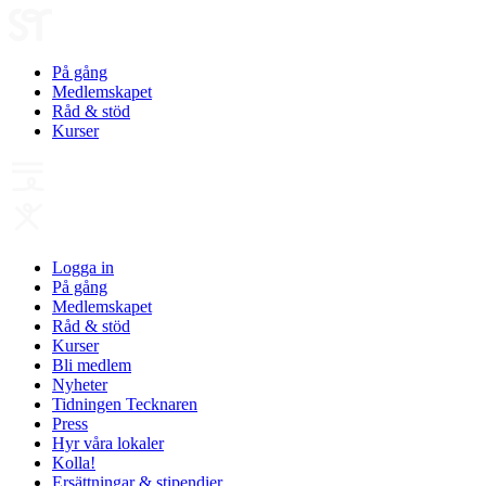
På gång
Medlemskapet
Råd & stöd
Kurser
Logga in
På gång
Medlemskapet
Råd & stöd
Kurser
Bli medlem
Nyheter
Tidningen Tecknaren
Press
Hyr våra lokaler
Kolla!
Ersättningar & stipendier