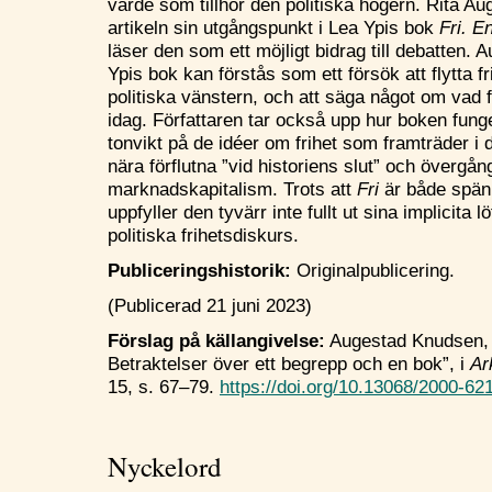
värde som tillhör den politiska högern. Rita A
artikeln sin utgångspunkt i Lea Ypis bok
Fri. E
läser den som ett möjligt bidrag till debatten.
Ypis bok kan förstås som ett försök att flytta 
politiska vänstern, och att säga något om vad f
idag. Författaren tar också upp hur boken funge
tonvikt på de idéer om frihet som framträder i 
nära förflutna ”vid historiens slut” och övergå
marknadskapitalism. Trots att
Fri
är både spänn
uppfyller den tyvärr inte fullt ut sina implicita
politiska frihetsdiskurs.
Publiceringshistorik:
Originalpublicering.
(Publicerad 21 juni 2023)
Förslag på källangivelse:
Augestad Knudsen, R
Betraktelser över ett begrepp och en bok”, i
Ar
15, s. 67–79.
https://doi.org/10.13068/2000-62
Nyckelord