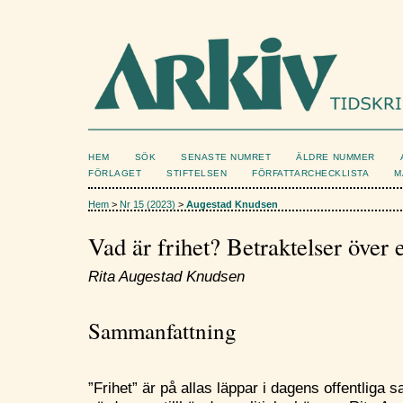
HEM
SÖK
SENASTE NUMRET
ÄLDRE NUMMER
FÖRLAGET
STIFTELSEN
FÖRFATTARCHECKLISTA
M
Hem
>
Nr 15 (2023)
>
Augestad Knudsen
Vad är frihet? Betraktelser över 
Rita Augestad Knudsen
Sammanfattning
”Frihet” är på allas läppar i dagens offentliga s