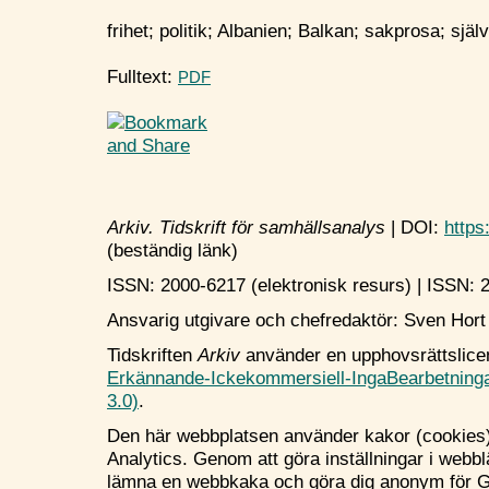
frihet; politik; Albanien; Balkan; sakprosa; själv
Fulltext:
PDF
Arkiv. Tidskrift för samhällsanalys
|
DOI:
https
(beständig länk)
ISSN: 2000-6217 (elektronisk resurs)
|
ISSN
:
2
Ansvarig utgivare och chefredaktör: Sven Hort
Tidskriften
Arkiv
använder en upphovsrättslice
Erkännande-Ickekommersiell-IngaBearbetning
3.0)
.
Den här webbplatsen använder kakor (cookies)
Analytics. Genom att göra inställningar i webb
lämna en webbkaka och göra dig anonym för Go