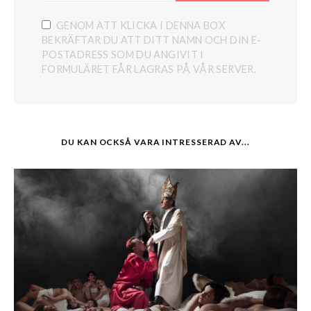
GENOM ATT KLICKA I DENNA BOX
BEKRÄFTAR DU ATT DITT NAMN OCH DIN E-
POSTADRESS SOM DU ANGIVIT I
FORMULÄRET FÅR LAGRAS PÅ VÅR SERVER.
DU KAN OCKSÅ VARA INTRESSERAD AV...