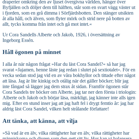
draperier omkring den av ljuset övergivna världen, hänger över
Byfjällen och döljer dem till hälften, står som en svart vägg väster ut
i fjorden, som en grå dimma i Sörfjärdsbotten. Den stänger utsikten
åt alla håll, och älven, som flyter mörk och strid nere på botten av
allt, tycks komma från intet och gå mot intet.«
Ur Cora Sandells Alberte och Jakob, 1926, i översättning av
Ingeborg Essén.
Håll ögonen på minnet
I alla år när någon frågat »Har du läst Cora Sandel?« så har jag
svarat »Jajamen, henne läste jag redan i slutet på sextiotalet«. För en
vecka sedan stod jag vid en av våra bokhyllor och tittade efter något
att läsa. Jag är lite kinkig och otålig när det gäller böcker; blir jag
inte fångad så lägger jag dem strax åt sidan. Framför ögonen står
Cora Sandels tre böcker om Alberte, jag tar ner den första i triologin:
Alberte och Jakob och börjar läsa, märkligt, jag känner inte alls igen
mig. Efter en stund inser jag att jag haft fel i drygt femtio år: jag har
aldrig läst Cora Sandel, vilken helt strålande författare!
Att tänka, att känna, att vilja
»Så vad är en älv, vilka rättigheter har en älv, vilka rättigheter har
människorna och djuren som den gett sitt liv. Hur kan vi balansera