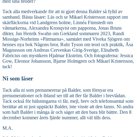
med sina bröder?
Tack alla medverkande för att ni gjort denna Balder så fylld av
samband. Bästa läsare: Läs och se Mikael Kristersson rapport om
skärfläckorna vid Landgrens holme, Linnéa Finnstedt om
våtmarkerna, Alexandra Kronqvist om papporna, Jonas Bruns
dikter, Jan Henrik Swahn om Grekland sommaren 2023, Randi
Mossige-Norheims »Pärmarna«, samtalet med Viveka Sjögren om
hennes nya bok Någons bror, Ruhi Tyson om teori och praktik, Åsa
Magnusson om Andreas Cervenkas Girig-Sverige, Elisabeth
Fabricius om mystikern Hjalmar Ekström. Och fotograferna: Jessica
Gow, Eleonor Johansson, Bjarne Holmgren och Mikael Kristersson,
tack!
Ni som läser
Tack alla ni som prenumererar på Balder, som förnyar era
prenumerationer och ibland ser till att fler får Balder i brevlådan.
Tack också för hälsningarna vi får, mejl, brev och telefonsamtal som
berättar att ni just upptäckt Balder, inte visste att den fanns. Ni andra
som haft Balder i många år och säger att den bara blir bättre. Den 8
december kommer årets fjärde nummer, allt väl tills dess.
M.A.