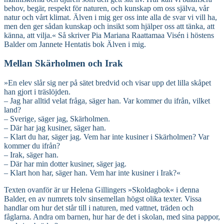
behov, begär, respekt för naturen, och kunskap om oss själva, vår
natur och vårt klimat. Älven i mig ger oss inte alla de svar vi vill ha,
men den ger sådan kunskap och insikt som hjälper oss att tänka, att
känna, att vilja.« Så skriver Pia Mariana Raattamaa Visén i höstens
Balder om Jannete Hentatis bok Älven i mig.
Mellan Skärholmen och Irak
»En elev slår sig ner på sätet bredvid och visar upp det lilla skåpet
han gjort i träslöjden.
– Jag har alltid velat fråga, säger han. Var kommer du ifrån, vilket
land?
– Sverige, säger jag, Skärholmen.
– Där har jag kusiner, säger han.
– Klart du har, säger jag. Vem har inte kusiner i Skärholmen? Var
kommer du ifrån?
– Irak, säger han.
– Där har min dotter kusiner, säger jag.
– Klart hon har, säger han. Vem har inte kusiner i Irak?«
Texten ovanför är ur Helena Gillingers »Skoldagbok« i denna
Balder, en av numrets tolv sinsemellan högst olika texter. Vissa
handlar om hur det står till i naturen, med vattnet, träden och
fåglarna. Andra om barnen, hur har de det i skolan, med sina pappor,