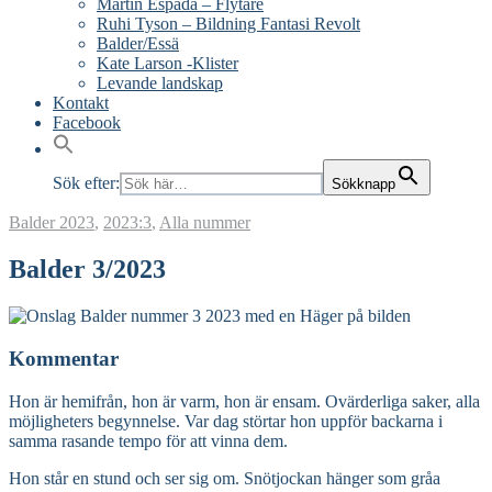
Martín Espada – Flytare
Ruhi Tyson – Bildning Fantasi Revolt
Balder/Essä
Kate Larson -Klister
Levande landskap
Kontakt
Facebook
Sök efter:
Sökknapp
Balder
2023
,
2023:3
,
Alla nummer
Balder 3/2023
Kommentar
Hon är hemifrån, hon är varm, hon är ensam. Ovärderliga saker, alla
möjligheters begynnelse. Var dag störtar hon uppför backarna i
samma rasande tempo för att vinna dem.
Hon står en stund och ser sig om. Snötjockan hänger som gråa