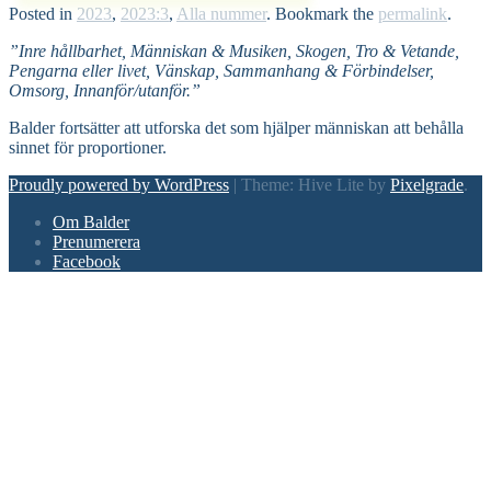
Posted in
2023
,
2023:3
,
Alla nummer
. Bookmark the
permalink
.
”Inre hållbarhet, Människan & Musiken, Skogen, Tro & Vetande,
Pengarna eller livet, Vänskap, Sammanhang & Förbindelser,
Omsorg, Innanför/utanför.”
Balder fortsätter att utforska det som hjälper människan att behålla
sinnet för proportioner.
Proudly powered by WordPress
|
Theme: Hive Lite by
Pixelgrade
.
Footer
Om Balder
navigation
Prenumerera
Facebook