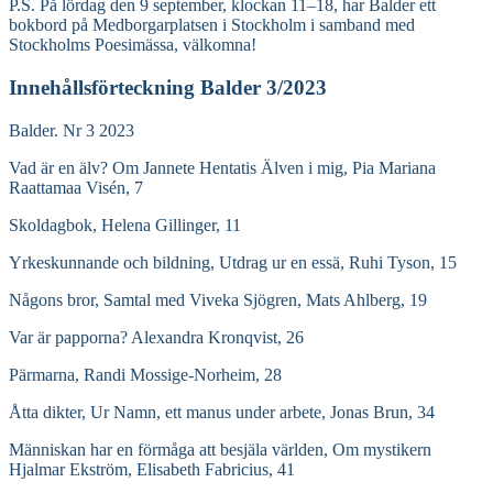
P.S. På lördag den 9 september, klockan 11–18, har Balder ett
bokbord på Medborgarplatsen i Stockholm i samband med
Stockholms Poesimässa, välkomna!
Innehållsförteckning Balder 3/2023
Balder. Nr 3 2023
Vad är en älv? Om Jannete Hentatis Älven i mig, Pia Mariana
Raattamaa Visén, 7
Skoldagbok, Helena Gillinger, 11
Yrkeskunnande och bildning, Utdrag ur en essä, Ruhi Tyson, 15
Någons bror, Samtal med Viveka Sjögren, Mats Ahlberg, 19
Var är papporna? Alexandra Kronqvist, 26
Pärmarna, Randi Mossige-Norheim, 28
Åtta dikter, Ur Namn, ett manus under arbete, Jonas Brun, 34
Människan har en förmåga att besjäla världen, Om mystikern
Hjalmar Ekström, Elisabeth Fabricius, 41