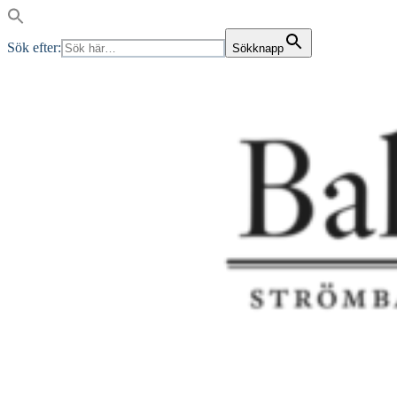
Sök efter:
Sökknapp
Skip
to
content