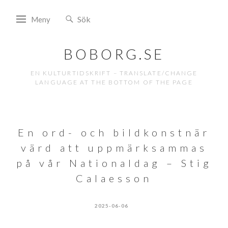
Meny
BOBORG.SE
EN KULTURTIDSKRIFT – TRANSLATE/CHANGE
LANGUAGE AT THE BOTTOM OF THE PAGE
En ord- och bildkonstnär
värd att uppmärksammas
på vår Nationaldag – Stig
Calaesson
2025-06-06
ADMIN