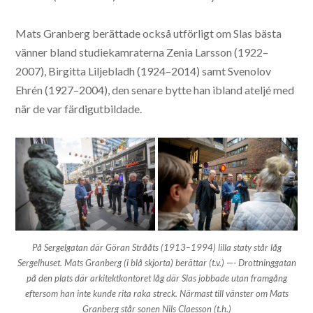
Mats Granberg berättade också utförligt om Slas bästa
vänner bland studiekamraterna Zenia Larsson (1922–
2007), Birgitta Liljebladh (1924–2014) samt Svenolov
Ehrén (1927–2004), den senare bytte han ibland ateljé med
när de var färdigutbildade.
På Sergelgatan där Göran Strååts (1913–1994) lilla staty står låg
Sergelhuset. Mats Granberg (i blå skjorta) berättar (t.v.) —- Drottninggatan
på den plats där arkitektkontoret låg där Slas jobbade utan framgång
eftersom han inte kunde rita raka streck. Närmast till vänster om Mats
Granberg står sonen Nils Claesson (t.h.)