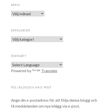
ARKIV
E-posta mig nya inlägg
KATEGORIER
Omedelbart
En gång om dagen
E-posta mig nya kommentarer
En gång i veckan
Spara mitt namn, min e-postadress och
ÖVERSÄTT
webbplats i denna webbläsare till nästa
gång jag skriver en kommentar.
Powered by
Translate
FÖLJ BLOGGEN VIA E-POST
Ange din e-postadress för att följa denna blogg och
få meddelanden om nya inlägg via e-post.