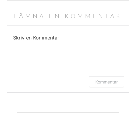
LÄMNA EN KOMMENTAR
Skriv en Kommentar
Logga in eller ange ditt namn och e-post
Kommentar
för att lämna en kommentar.