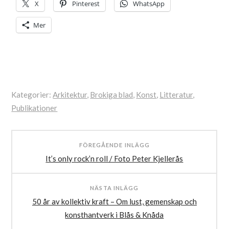
X
Pinterest
WhatsApp
Mer
Kategorier:
Arkitektur
,
Brokiga blad
,
Konst
,
Litteratur
,
Publikationer
Etiketter:
Lars
FÖREGÅENDE INLÄGG
Epstein
,
It’s only rock’n roll / Foto Peter Kjellerås
Mejan
,
Slas
,
Stig
NÄSTA INLÄGG
Claesson
,
50 år av kollektiv kraft – Om lust, gemenskap och
Stokholm
konsthantverk i Blås & Knåda