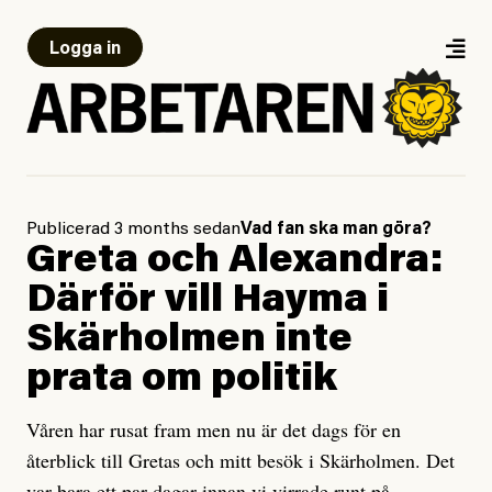
Logga in
Publicerad 3 months sedan
Vad fan ska man göra?
Greta och Alexandra:
Därför vill Hayma i
Skärholmen inte
prata om politik
Våren har rusat fram men nu är det dags för en
återblick till Gretas och mitt besök i Skärholmen. Det
var bara ett par dagar innan vi virrade runt på