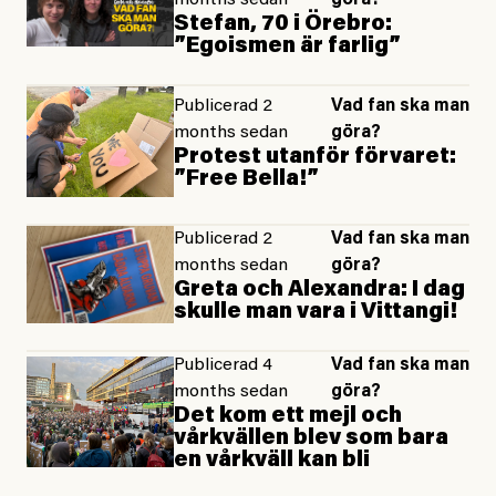
Stefan, 70 i Örebro:
”Egoismen är farlig”
Publicerad 2
Vad fan ska man
months sedan
göra?
Protest utanför förvaret:
”Free Bella!”
Publicerad 2
Vad fan ska man
months sedan
göra?
Greta och Alexandra: I dag
skulle man vara i Vittangi!
Publicerad 4
Vad fan ska man
months sedan
göra?
Det kom ett mejl och
vårkvällen blev som bara
en vårkväll kan bli