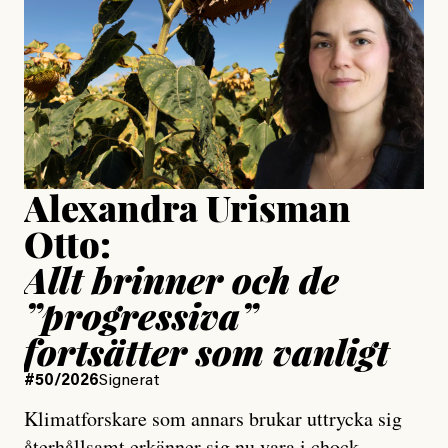
Publicerad
24 July, 2026
Jesper Lundby
Publicerad
15 July, 2026
Uppdaterad
15 July, 2026
Alexandra Urisman
Otto:
Allt brinner och de
”progressiva”
fortsätter som vanligt
#50/2026
Signerat
Klimatforskare som annars brukar uttrycka sig
återhållsamt erkänner sig nu vara i chock.