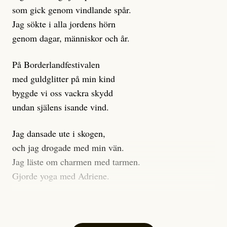
klickbete är inte intressant för Dagens ETC.
som gick genom vindlande spår.
Journalistiken är låst. En klatschig men korrekt rubrik
Jag sökte i alla jordens hörn
gör förhoppningsvis att en nyfiken beställer
genom dagar, människor och år.
prenumeration, men den avslutas sekunder senare om
inte journalistiken levererar substans. Självklart bygger
På Borderlandfestivalen
dessa granskningar på olika källor, alltifrån domar till
med guldglitter på min kind
en mängd intervjupersoner, inklusive generös
byggde vi oss vackra skydd
möjlighet att bemöta för såväl personen vars motiv att
undan själens isande vind.
engagera sig i Palestinarörelsen ifrågasätts som de
grupper där Säpo-resursen samlade in uppgifter.
Jag dansade ute i skogen,
Researchen är grundlig.
och jag drogade med min vän.
Jag läste om charmen med tarmen.
Möjligen är det egentligen inte journalistikens metod
Gjorde yoga med Adriene.
som stör?
Jag gick till psykologen
Kuhn och Sassarinis-McGowan återkommer till att
för en ADHD-utredning.
artiklarna ”inte är bra för” och ”skapar betydligt mer