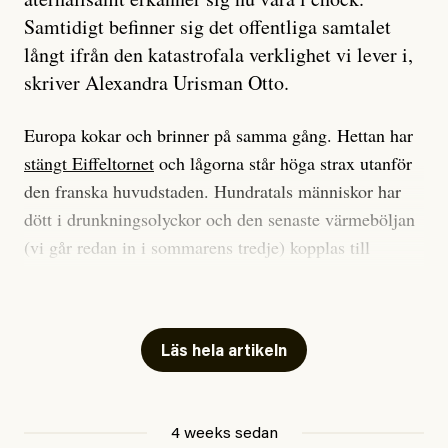
Samtidigt befinner sig det offentliga samtalet
långt ifrån den katastrofala verklighet vi lever i,
skriver Alexandra Urisman Otto.
Europa kokar och brinner på samma gång. Hettan har
stängt Eiffeltornet
och lågorna står höga strax utanför
den franska huvudstaden. Hundratals människor har
dött i drunkningsolyckor och den senaste värmeböljan
(vi går redan in i sommarens tredje) kopplas till
tiotusentals för tidiga
dödsfall
.
Har du också panik i hettan? Känns det som en
mardröm? Bra, allt annat vore fullständigt orimligt.
Läs hela artikeln
Klimatforskaren Zeke Hausfather
skrev
på måndagen
att han brukar vara ganska återhållsam när han
4 weeks sedan