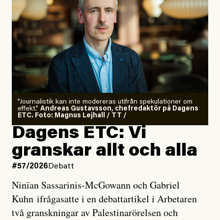
”Journalistik kan inte modereras utifrån spekulationer om
effekt.”
Andreas Gustavsson, chefredaktör på Dagens
ETC. Foto: Magnus Lejhall / TT /
Dagens ETC: Vi
granskar allt och alla
#57/2026
Debatt
Ninïan Sassarinis-McGowann och Gabriel
Kuhn ifrågasatte i en debattartikel i Arbetaren
två granskningar av Palestinarörelsen och