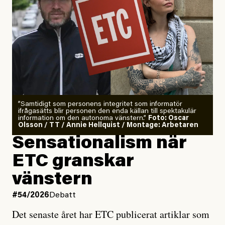
”Samtidigt som personens integritet som informatör
ifrågasätts blir personen den enda källan till spektakulär
information om den autonoma vänstern.”
Foto: Oscar
Olsson / TT / Annie Hellquist / Montage: Arbetaren
Sensationalism när
ETC granskar
vänstern
#54/2026
Debatt
Det senaste året har ETC publicerat artiklar som