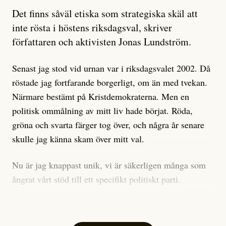
Artikeln undersöker inte, som ETC påstår, ”vad som
Det finns såväl etiska som strategiska skäl att
är sant, vad som är rykten”, utan den bidrar bara till
inte rösta i höstens riksdagsval, skriver
ännu mer ryktesspridning. Det finns inte ett enda bevis
författaren och aktivisten Jonas Lundström.
på eller ens ett övertygande argument för att den
misstänkta personen är en infiltratör. Det som läsaren
Senast jag stod vid urnan var i riksdagsvalet 2002. Då
får veta är att personen har ändrat sina politiska åsikter
röstade jag fortfarande borgerligt, om än med tvekan.
under åren, att den har raderat tidigare innehåll på sina
Närmare bestämt på Kristdemokraterna. Men en
sociala medier, att artikelns författare inte förstår sig
politisk ommålning av mitt liv hade börjat. Röda,
på personens ekonomi och att det tydligen finns
gröna och svarta färger tog över, och några år senare
anonyma röster inom rörelsen som säger saker som
skulle jag känna skam över mitt val.
”Om du frågar mig så är han en infiltratör”. Det kan
anses vara anledningar att titta närmare på personen,
Nu är jag knappast unik, vi är säkerligen många som
men ingenting av detta är tillräckligt för att hänga ut
ångrat vårt stöd till ett specifikt politiskt parti.
den. Personen nämns visserligen inte vid namn i
Avsevärt färre är de som fått kalla fötter inför
artikeln men är lätt att identifiera för alla som är aktiva
röstningen som sådan.
inom palestinarörelsen.