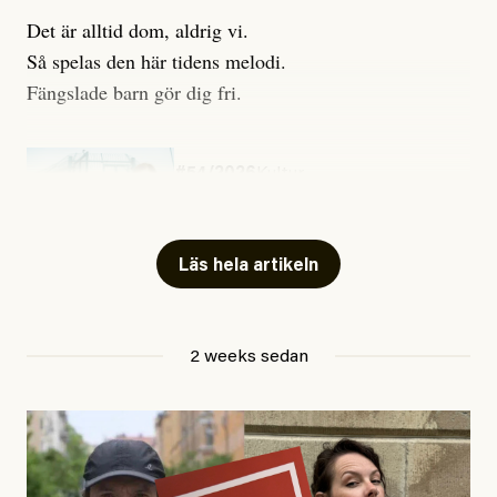
Det är alltid dom, aldrig vi.
Så spelas den här tidens melodi.
Fängslade barn gör dig fri.
#54/2026
Kultur
Snart skrivs boken ”Barn i
fängelse”
Läs hela artikeln
Jesper Lundby
2 weeks sedan
Publicerad
29 July, 2026
Uppdaterad
29 July, 2026