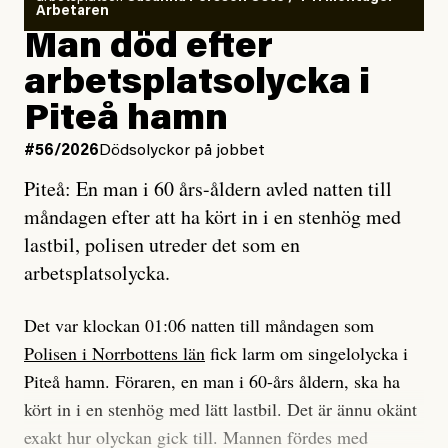
så säger jag tvärtemot.
Vem är det som Dagens ETC skriver för?
Arbetaren
Man död efter
Jag lärde mig renovera
Vad betyder det att vara en röd, grön och oberoende
arbetsplatsolycka i
enligt uråldrig metod
tidning?
och lade min sista ungdom
Piteå hamn
på att laga en gammal bod.
Vad är bra journalistik?
#56/2026
Dödsolyckor på jobbet
Piteå: En man i 60 års-åldern avled natten till
Jag sökte ljuset och meningen,
Ett försök till korta svar som jag hoppas kan förtydliga
måndagen efter att ha kört in i en stenhög med
efter det som var rent, rätt och sant,
för Kuhn och Sassarinis-McGowan och andra hur jag
lastbil, polisen utreder det som en
och aldrig såg jag det klarare än
som chefredaktör ser på Dagens ETC:s uppdrag och
arbetsplatsolycka.
när jag ombord på bussen hjälpte en tant.
roll.
Det var klockan 01:06 natten till måndagen som
Vi skriver för våra läsare som vill bli informerade,
Polisen i Norrbottens län
fick larm om singelolycka i
#23/2026
Intervjun
överraskade, bekräftade, utmanade – och som kräver
Jesper Lundby: ”Livet i sig
Piteå hamn. Föraren, en man i 60-års åldern, ska ha
att vi granskar allt och alla.
är ganska politiskt”
kört in i en stenhög med lätt lastbil. Det är ännu okänt
exakt hur olyckan gick till. Mannen fördes med
Vi är som sagt en röd, grön och oberoende tidning.