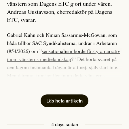
vänstern som Dagens ETC gjort under våren.
Andreas Gustavsson, chefredaktör på Dagens
ETC, svarar.
Gabriel Kuhn och Ninïan Sassarinis-McGowan, som
båda tillhör SAC Syndikalisterna, undrar i Arbetaren
(#54/2026) om ”
sensationalism borde få styra narrativ
inom vänsterns medielandskap
?” Det korta svaret på
den lagom insinuanta frågan är att nej, självklart inte.
Men däremot tror jag fler inom detta vänsterns
medielandskap skulle må bra av en sund populism, i
betydelsen att göra avslöjande och undersökande
journalistik som vänder sig till många snarare än att
Läs hela artikeln
jaga inbördes beundran. Det har i alla fall fungerat för
Dagens ETC.
4 days sedan