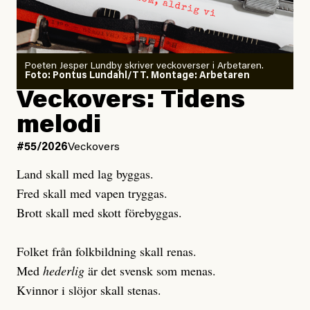
granskar vänstern
Poeten Jesper Lundby skriver veckoverser i Arbetaren.
Joel Kellgren
Foto: Pontus Lundahl/TT. Montage: Arbetaren
Debattartikel i Arbetaren
Veckovers: Tidens
Publicerad
3 August, 2026
Publicerad
6 August, 2026
melodi
Uppdaterad
3 August, 2026
Uppdaterad
7 August, 2026
#55/2026
Veckovers
Land skall med lag byggas.
Fred skall med vapen tryggas.
Brott skall med skott förebyggas.
Folket från folkbildning skall renas.
Med
hederlig
är det svensk som menas.
Kvinnor i slöjor skall stenas.