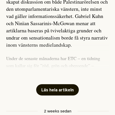
skapat diskussion om både Palestinarörelsen och
den utomparlamentariska vänstern, inte minst
vad gäller informationssäkerhet. Gabriel Kuhn
och Ninïan Sassarinis-McGowan menar att
artiklarna baseras på tvivelaktiga grunder och
undrar om sensationalism borde få styra narrativ
inom vänsterns medielandskap.
Under de senaste månaderna har ETC – en tidning
som kallar sig för ”röd, grön och oberoende” –
publicerat två artiklar som vi gärna vill kommentera.
Artiklarna väcker flera frågor: Vem är det som ETC
skriver för? Vad betyder det att vara en ”röd, grön och
Läs hela artikeln
oberoende” tidning? Och vad är egentligen bra
journalistik?
2 weeks sedan
Den första artikeln publicerades den 10 mars 2026.