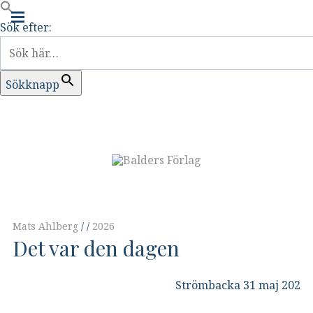
Main
navigation
Sök efter:
Menu
Sökknapp
Skip
to
content
Mats Ahlberg
2026
Det var den dagen
Strömbacka 31 maj 202