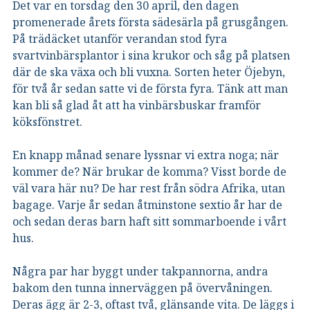
Det var en torsdag den 30 april, den dagen
promenerade årets första sädesärla på grusgången.
På trädäcket utanför verandan stod fyra
svartvinbärsplantor i sina krukor och såg på platsen
där de ska växa och bli vuxna. Sorten heter Öjebyn,
för två år sedan satte vi de första fyra. Tänk att man
kan bli så glad åt att ha vinbärsbuskar framför
köksfönstret.
En knapp månad senare lyssnar vi extra noga; när
kommer de? När brukar de komma? Visst borde de
väl vara här nu? De har rest från södra Afrika, utan
bagage. Varje år sedan åtminstone sextio år har de
och sedan deras barn haft sitt sommarboende i vårt
hus.
Några par har byggt under takpannorna, andra
bakom den tunna innerväggen på övervåningen.
Deras ägg är 2-3, oftast två, glänsande vita. De läggs i