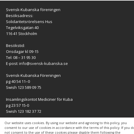
Svensk-Kubanska föreningen
Besöksadress:
Solidaritetsrörelsens Hus
Tegelviksgatan 40
116 41 Stockholm
Besökstid:
Onsdagar kl 09-15
Tel: 08 – 31 95 30
E-post:
info@svensk-kubanska.se
Svensk-Kubanska Föreningen
pg 40 54 11–0
Swish 123 589 09 75
Insamlingskontot Mediciner för Kuba
pg 23 57 15-0
Swish 123 182 37 72
KONTAKT
Our website uses cookies. By using our website and agreeing to this policy, you
consent to our use of cookies in accordance with the terms of this policy. If you d
not consent to the use of these cookies please disable them following the