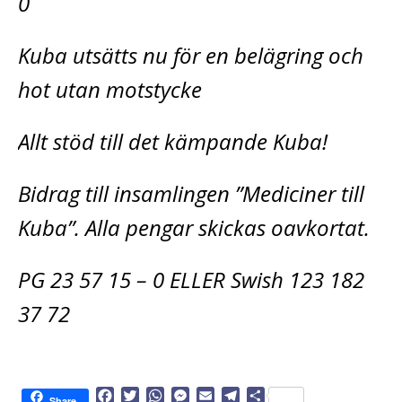
0
Kuba utsätts nu för en belägring och
hot utan motstycke
Allt stöd till det kämpande Kuba!
Bidrag till insamlingen ”Mediciner till
Kuba”. Alla pengar skickas oavkortat.
PG 23 57 15 – 0 ELLER Swish 123 182
37 72
F
T
W
M
E
T
D
Share