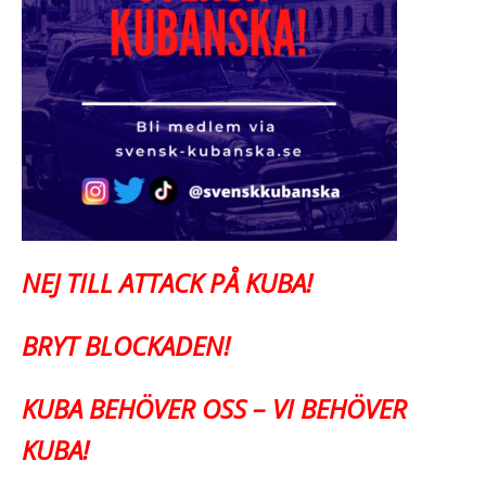
NEJ TILL ATTACK PÅ KUBA!
BRYT BLOCKADEN!
KUBA BEHÖVER OSS – VI BEHÖVER
KUBA!