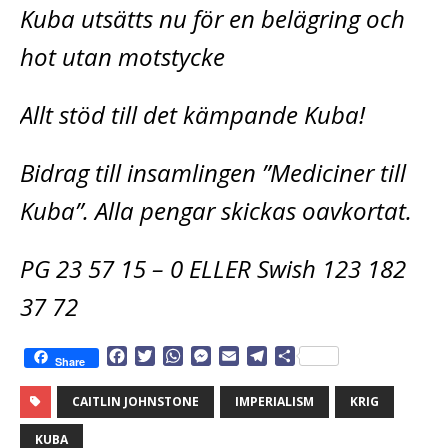
Kuba utsätts nu för en belägring och
hot utan motstycke
Allt stöd till det kämpande Kuba!
Bidrag till insamlingen ”Mediciner till
Kuba”. Alla pengar skickas oavkortat.
PG 23 57 15 – 0 ELLER Swish 123 182
37 72
F
T
W
M
E
T
D
Share
a
w
h
e
m
e
e
c
i
a
s
a
l
l
CAITLIN JOHNSTONE
IMPERIALISM
KRIG
e
t
t
s
i
e
a
b
t
s
e
l
g
KUBA