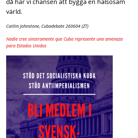
då har vi chansen att bygga en hälsosam
värld.
Caitlin Johnstone, Cubadebate 260604 (ZT)
Nadie cree sinceramente que Cuba represente una amenaza
para Estados Unidos