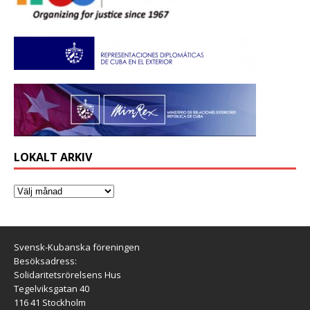
LOKALT ARKIV
Svensk-Kubanska föreningen
Besöksadress:
Solidaritetsrörelsens Hus
Tegelviksgatan 40
116 41 Stockholm