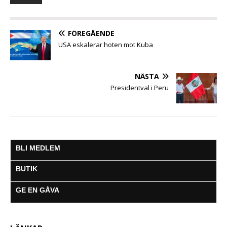
o
e
A
n
r
o
r
p
g
a
k
p
e
m
FÖREGÅENDE
r
USA eskalerar hoten mot Kuba
NÄSTA
Presidentval i Peru
BLI MEDLEM
BUTIK
GE EN GÅVA